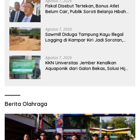
Agustus 7, 2026
Fiskal Disebut Tertekan, Bonus Atlet
Belum Cair, Publik Soroti Belanja Hibah
Pemprov
Agustus 7, 2026
Sawmill Diduga Tampung Kayu Illegal
Logging di Kampar Kiri Jadi Sorotan,
Polisi Janji Turun Mengecek Lokasi
Agustus 7, 2026
KKN Universitas Jember Kenalkan
Aquaponik dari Galon Bekas, Solusi Hijau
untuk Pangan dan Ekonomi Warga
Kalitapen
Berita Olahraga