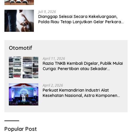
Juli 9, 2026
Dianggap Selesai Secara Kekeluargaan,
Polda Riau Tetap Lanjutkan Gelar Perkara
Dugaan Pencabulan Anak
Otomotif
April 11, 2026
Razia TNKB Kembali Digelar, Publik Mulai
Curiga: Penertiban atau Sekadar
Respons Pemberitaan
April 2, 2026
Perkuat Kemandirian Industri Alat
Kesehatan Nasional, Astra Komponen
Indonesia Hadirkan Alat Kesehatan
Berbasis Teknologi Digital
Popular Post