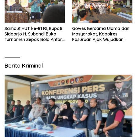
Sambut HUT ke-81 RI, Bupati
Gowes Bersama Ulama dan
Sidoarjo H. Subandi Buka
Masyarakat, Kapolres
Turnamen Sepak Bola Antar
Pasuruan Ajak Wujudkan
RW se-Kecamatan Sukodono
Daerah Aman dan Guyub
Berita Kriminal