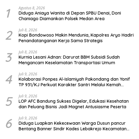
1
Agustus 8, 2026
Diduga Aniaya Wanita di Depan SPBU Denai, Doni
Chaniago Diamankan Polsek Medan Area
2
Juli 8, 2026
Kopi Bondowoso Makin Mendunia, Kapolres Aryo Hadiri
Penandatanganan Kerja Sama Strategis
3
Juli 8, 2026
Kurnia Lesani Adnan: Darurat BBM Subsidi Sudah
Mengancam Keselamatan Transportasi Umum
4
Juli 9, 2026
Kolaborasi Ponpes Al-Islamiyah Pakondang dan Yonif
TP 931/KJ Perkuat Karakter Santri Melalui Kemah
HIMMAH ke-51
5
Juli 9, 2026
LOP AFC Bandung Sukses Digelar, Edukasi Kesehatan
dan Peluang Bisnis Jadi Magnet Antusiasme Peserta
6
Juli 9, 2026
Diduga Luapkan Kekecewaan Warga Dusun pancur
Bentang Banner Sindir Kades Lebakrejo Kecamatan
Purwodadi