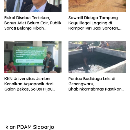
Fiskal Disebut Tertekan,
Sawmill Diduga Tampung
Bonus Atlet Belum Cair, Publik
Kayu Illegal Logging di
Soroti Belanja Hibah
Kampar Kiri Jadi Sorotan,
Pemprov
Polisi Janji Turun Mengecek
Lokasi
KKN Universitas Jember
Pantau Budidaya Lele di
Kenalkan Aquaponik dari
Genengwaru,
Galon Bekas, Solusi Hijau
Bhabinkamtibmas Pastikan
untuk Pangan dan Ekonomi
Pertumbuhan Ikan Berjalan
Warga Kalitapen
Baik
Iklan PDAM Sidoarjo