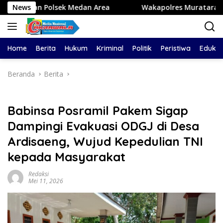
Langsung
k Medan Area
News
Wakapolres Muratara mengikuti TOT AI 
ke
konten
Home
Berita
Hukum
Kriminal
Politik
Peristiwa
Edukas
Beranda
Berita
Babinsa Posramil Pakem Sigap
Dampingi Evakuasi ODGJ di Desa
Ardisaeng, Wujud Kepedulian TNI
kepada Masyarakat
Redaksi
Mei 11, 2026