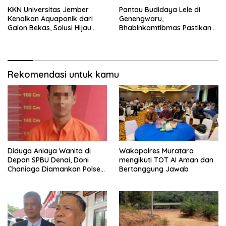
KKN Universitas Jember
Pantau Budidaya Lele di
Kenalkan Aquaponik dari
Genengwaru,
Galon Bekas, Solusi Hijau
Bhabinkamtibmas Pastikan
untuk Pangan dan Ekonomi
Pertumbuhan Ikan Berjalan
Warga Kalitapen
Baik
Rekomendasi untuk kamu
Diduga Aniaya Wanita di
Wakapolres Muratara
Depan SPBU Denai, Doni
mengikuti TOT AI Aman dan
Chaniago Diamankan Polsek
Bertanggung Jawab
Medan Area