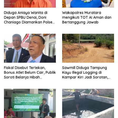
Diduga Aniaya Wanita di
Wakapolres Muratara
Depan SPBU Denai, Doni
mengikuti TOT AI Aman dan
Chaniago Diamankan Polsek
Bertanggung Jawab
Medan Area
Fiskal Disebut Tertekan,
Sawmill Diduga Tampung
Bonus Atlet Belum Cair, Publik
Kayu Illegal Logging di
Soroti Belanja Hibah
Kampar Kiri Jadi Sorotan,
Pemprov
Polisi Janji Turun Mengecek
Lokasi