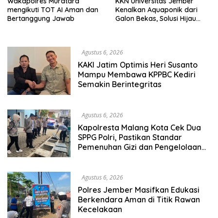
Wakapolres Muratara
KKN Universitas Jember
mengikuti TOT AI Aman dan
Kenalkan Aquaponik dari
Bertanggung Jawab
Galon Bekas, Solusi Hijau
untuk Pangan dan Ekonomi
Warga Kalitapen
Agustus 6, 2026
KAKI Jatim Optimis Heri Susanto
Mampu Membawa KPPBC Kediri
Semakin Berintegritas
Agustus 6, 2026
Kapolresta Malang Kota Cek Dua
SPPG Polri, Pastikan Standar
Pemenuhan Gizi dan Pengelolaan
Limbah Berjalan Optimal
Agustus 6, 2026
Polres Jember Masifkan Edukasi
Berkendara Aman di Titik Rawan
Kecelakaan