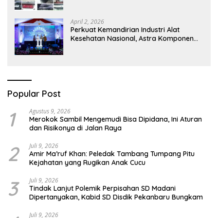
Respons Pemberitaan
April 2, 2026
Perkuat Kemandirian Industri Alat
Kesehatan Nasional, Astra Komponen
Indonesia Hadirkan Alat Kesehatan
Berbasis Teknologi Digital
Popular Post
1
Agustus 9, 2026
Merokok Sambil Mengemudi Bisa Dipidana, Ini Aturan
dan Risikonya di Jalan Raya
2
Juli 9, 2026
Amir Ma’ruf Khan: Peledak Tambang Tumpang Pitu
Kejahatan yang Rugikan Anak Cucu
3
Juli 9, 2026
Tindak Lanjut Polemik Perpisahan SD Madani
Dipertanyakan, Kabid SD Disdik Pekanbaru Bungkam
Juli 9, 2026