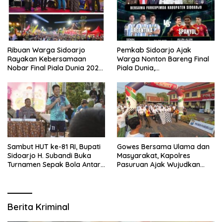
Ribuan Warga Sidoarjo
Pemkab Sidoarjo Ajak
Rayakan Kebersamaan
Warga Nonton Bareng Final
Nobar Final Piala Dunia 2026
Piala Dunia,
Bersama Bupati Subandi dan
Berhadiah Umroh
Forkopimda
Sambut HUT ke-81 RI, Bupati
Gowes Bersama Ulama dan
Sidoarjo H. Subandi Buka
Masyarakat, Kapolres
Turnamen Sepak Bola Antar
Pasuruan Ajak Wujudkan
RW se-Kecamatan Sukodono
Daerah Aman dan Guyub
Berita Kriminal