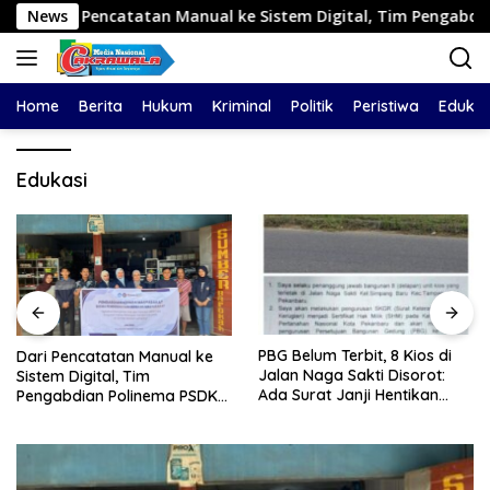
Langsung
ncatatan Manual ke Sistem Digital, Tim Pengabdian Polinem
News
ke
konten
Home
Berita
Hukum
Kriminal
Politik
Peristiwa
Edukas
Edukasi
PBG Belum Terbit, 8 Kios di
Dari Pencatatan Manual ke
Jalan Naga Sakti Disorot:
Sistem Digital, Tim
Ada Surat Janji Hentikan
Pengabdian Polinema PSDKU
Pembangunan
Lumajang Dampingi UMKM
Toko Bangunan