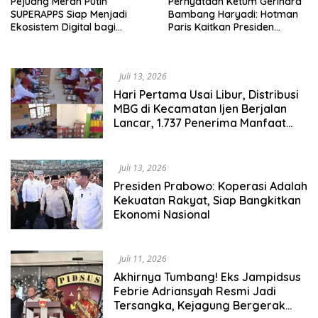
Pejuang Merah Putih
Pernyataan Ketum Gerindra
SUPERAPPS Siap Menjadi
Bambang Haryadi: Hotman
Ekosistem Digital bagi
Paris Kaitkan Presiden
Pekerja Migran di Seluruh
Prabowo Subianto, Kasus
Dunia Perlindungan PMI
Jaksa Agung Febrie
Ardiansyah
Juli 13, 2026
Hari Pertama Usai Libur, Distribusi
MBG di Kecamatan Ijen Berjalan
Lancar, 1.737 Penerima Manfaat
Sambut Antusias
Juli 13, 2026
Presiden Prabowo: Koperasi Adalah
Kekuatan Rakyat, Siap Bangkitkan
Ekonomi Nasional
Juli 11, 2026
Akhirnya Tumbang! Eks Jampidsus
Febrie Adriansyah Resmi Jadi
Tersangka, Kejagung Bergerak