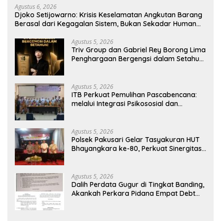
Agustus 6, 2026
Djoko Setijowarno: Krisis Keselamatan Angkutan Barang
Berasal dari Kegagalan Sistem, Bukan Sekadar Human
Error
Agustus 5, 2026
Triv Group dan Gabriel Rey Borong Lima
Penghargaan Bergengsi dalam Setahun,
Perkuat Posisi sebagai Pemimpin Industri
Aset Kripto Indonesia
Agustus 5, 2026
ITB Perkuat Pemulihan Pascabencana:
melalui Integrasi Psikososial dan
Kesehatan Serta Teknologi AI di Bireuen
Aceh
Agustus 5, 2026
Polsek Pakusari Gelar Tasyakuran HUT
Bhayangkara ke-80, Perkuat Sinergitas
Muspika dan Masyarakat
Agustus 5, 2026
Dalih Perdata Gugur di Tingkat Banding,
Akankah Perkara Pidana Empat Debt
Collector Kini Berlanjut