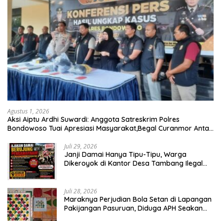
Agustus 1, 2026
Aksi Aiptu Ardhi Suwardi: Anggota Satreskrim Polres
Bondowoso Tuai Apresiasi Masyarakat,Begal Curanmor Antar
Kabupaten Tumbang
Juli 29, 2026
Janji Damai Hanya Tipu-Tipu, Warga
Dikeroyok di Kantor Desa Tambang Ilegal
Bangka
Juli 28, 2026
Maraknya Perjudian Bola Setan di Lapangan
Pakijangan Pasuruan, Diduga APH Seakan
Tutup Mata