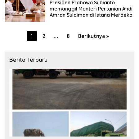
Presiden Prabowo Subianto
memanggil Menteri Pertanian Andi
Amran Sulaiman di Istana Merdeka
Paginasi
1
2
…
8
Berikutnya »
pos
Berita Terbaru