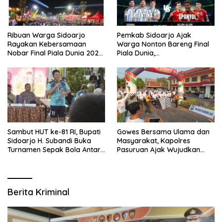
Ribuan Warga Sidoarjo
Pemkab Sidoarjo Ajak
Rayakan Kebersamaan
Warga Nonton Bareng Final
Nobar Final Piala Dunia 2026
Piala Dunia,
Bersama Bupati Subandi dan
Berhadiah Umroh
Forkopimda
Sambut HUT ke-81 RI, Bupati
Gowes Bersama Ulama dan
Sidoarjo H. Subandi Buka
Masyarakat, Kapolres
Turnamen Sepak Bola Antar
Pasuruan Ajak Wujudkan
RW se-Kecamatan Sukodono
Daerah Aman dan Guyub
Berita Kriminal