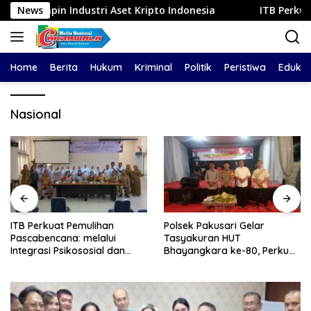
Langsung
ndustri Aset Kripto Indonesia
News
ITB Perkuat Pemulihan Pa
ke
konten
Home
Berita
Hukum
Kriminal
Politik
Peristiwa
Edukas
Nasional
ITB Perkuat Pemulihan
Polsek Pakusari Gelar
Pascabencana: melalui
Tasyakuran HUT
Integrasi Psikososial dan
Bhayangkara ke-80, Perkuat
Kesehatan Serta Teknologi AI
Sinergitas Muspika dan
di Bireuen Aceh
Masyarakat