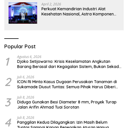
April 2, 2026
Perkuat Kemandirian Industri Alat
Kesehatan Nasional, Astra Komponen
Indonesia Hadirkan Alat Kesehatan
Berbasis Teknologi Digital
Popular Post
1
Agustus 6, 2026
Djoko Setijowarno: Krisis Keselamatan Angkutan
Barang Berasal dari Kegagalan Sistem, Bukan Sekadar
Human Error
2
Juli 6, 2026
ICON RI Minta Kasus Dugaan Perusakan Tanaman di
Sukamade Diusut Tuntas: Semua Pihak Harus Diberi
Kesempatan Membuktikan Haknya
3
Juli 8, 2026
Diduga Gunakan Besi Diameter 8 mm, Proyek Turap
Jalan Arifin Ahmad Tuai Sorotan
4
Juli 8, 2026
Panggilan Kedua Dilayangkan: Izin Masih Belum
Tuntas,Sampai Kapan Penegakan Aturan Hanya