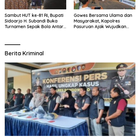
Sambut HUT ke-81 RI, Bupati
Gowes Bersama Ulama dan
Sidoarjo H. Subandi Buka
Masyarakat, Kapolres
Turnamen Sepak Bola Antar
Pasuruan Ajak Wujudkan
RW se-Kecamatan Sukodono
Daerah Aman dan Guyub
Berita Kriminal