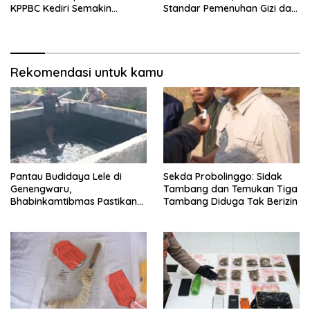
KPPBC Kediri Semakin
Standar Pemenuhan Gizi dan
Berintegritas
Pengelolaan Limbah Berjalan
Optimal
Rekomendasi untuk kamu
Pantau Budidaya Lele di
Sekda Probolinggo: Sidak
Genengwaru,
Tambang dan Temukan Tiga
Bhabinkamtibmas Pastikan
Tambang Diduga Tak Berizin
Pertumbuhan Ikan Berjalan
Baik