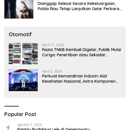
Dianggap Selesai Secara Kekeluargaan,
Polda Riau Tetap Lanjutkan Gelar Perkara
Dugaan Pencabulan Anak
Otomotif
April 11, 2026
Razia TNKB Kembali Digelar, Publik Mulai
Curiga: Penertiban atau Sekadar
Respons Pemberitaan
April 2, 2026
Perkuat Kemandirian Industri Alat
Kesehatan Nasional, Astra Komponen
Indonesia Hadirkan Alat Kesehatan
Berbasis Teknologi Digital
Popular Post
1
Agustus 7, 2026
Pantau Budidaya Lele di Genengwaru,