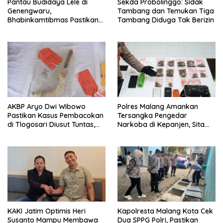
Pantau Budidaya Lele di
Sekda Probolinggo: Sidak
Genengwaru,
Tambang dan Temukan Tiga
Bhabinkamtibmas Pastikan
Tambang Diduga Tak Berizin
Pertumbuhan Ikan Berjalan
Baik
AKBP Aryo Dwi Wibowo
Polres Malang Amankan
Pastikan Kasus Pembacokan
Tersangka Pengedar
di Tlogosari Diusut Tuntas,
Narkoba di Kepanjen, Sita
Masyarakat Diimbau Tidak
Sabu 96 Gram dan Ganja 131
Main Hakim Sendiri
Gram
KAKI Jatim Optimis Heri
Kapolresta Malang Kota Cek
Susanto Mampu Membawa
Dua SPPG Polri, Pastikan