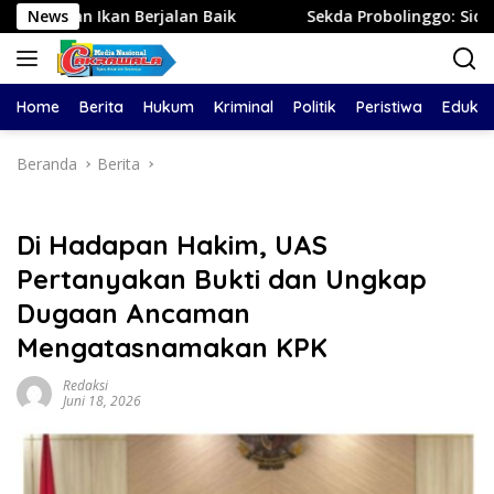
Langsung
alan Baik
News
Sekda Probolinggo: Sidak Tambang dan Tem
ke
konten
Home
Berita
Hukum
Kriminal
Politik
Peristiwa
Edukas
Beranda
Berita
Di Hadapan Hakim, UAS
Pertanyakan Bukti dan Ungkap
Dugaan Ancaman
Mengatasnamakan KPK
Redaksi
Juni 18, 2026