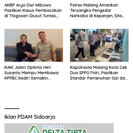
AKBP Aryo Dwi Wibowo
Polres Malang Amankan
Pastikan Kasus Pembacokan
Tersangka Pengedar
di Tlogosari Diusut Tuntas,
Narkoba di Kepanjen, Sita
Masyarakat Diimbau Tidak
Sabu 96 Gram dan Ganja 131
Main Hakim Sendiri
Gram
KAKI Jatim Optimis Heri
Kapolresta Malang Kota Cek
Susanto Mampu Membawa
Dua SPPG Polri, Pastikan
KPPBC Kediri Semakin
Standar Pemenuhan Gizi dan
Berintegritas
Pengelolaan Limbah Berjalan
Optimal
Iklan PDAM Sidoarjo