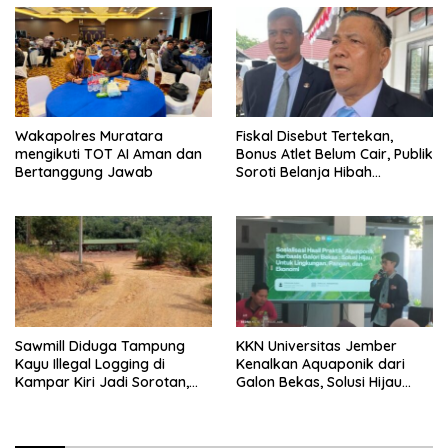
Wakapolres Muratara
Fiskal Disebut Tertekan,
mengikuti TOT AI Aman dan
Bonus Atlet Belum Cair, Publik
Bertanggung Jawab
Soroti Belanja Hibah
Pemprov
Sawmill Diduga Tampung
KKN Universitas Jember
Kayu Illegal Logging di
Kenalkan Aquaponik dari
Kampar Kiri Jadi Sorotan,
Galon Bekas, Solusi Hijau
Polisi Janji Turun Mengecek
untuk Pangan dan Ekonomi
Lokasi
Warga Kalitapen