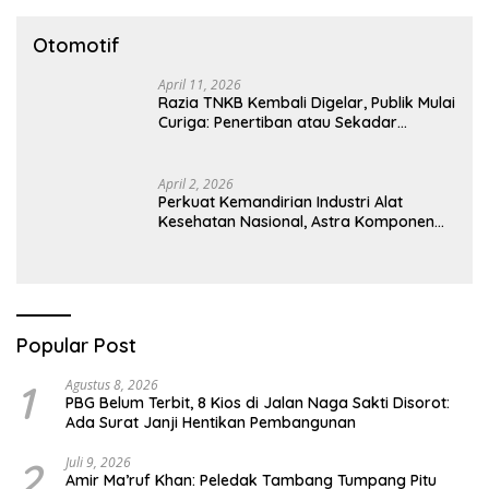
Otomotif
April 11, 2026
Razia TNKB Kembali Digelar, Publik Mulai
Curiga: Penertiban atau Sekadar
Respons Pemberitaan
April 2, 2026
Perkuat Kemandirian Industri Alat
Kesehatan Nasional, Astra Komponen
Indonesia Hadirkan Alat Kesehatan
Berbasis Teknologi Digital
Popular Post
1
Agustus 8, 2026
PBG Belum Terbit, 8 Kios di Jalan Naga Sakti Disorot:
Ada Surat Janji Hentikan Pembangunan
2
Juli 9, 2026
Amir Ma’ruf Khan: Peledak Tambang Tumpang Pitu