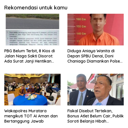
Rekomendasi untuk kamu
PBG Belum Terbit, 8 Kios di
Diduga Aniaya Wanita di
Jalan Naga Sakti Disorot:
Depan SPBU Denai, Doni
Ada Surat Janji Hentikan
Chaniago Diamankan Polsek
Pembangunan
Medan Area
Wakapolres Muratara
Fiskal Disebut Tertekan,
mengikuti TOT AI Aman dan
Bonus Atlet Belum Cair, Publik
Bertanggung Jawab
Soroti Belanja Hibah
Pemprov