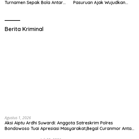
Turnamen Sepak Bola Antar
Pasuruan Ajak Wujudkan
RW se-Kecamatan Sukodono
Daerah Aman dan Guyub
Berita Kriminal
Agustus 1, 2026
Aksi Aiptu Ardhi Suwardi: Anggota Satreskrim Polres
Bondowoso Tuai Apresiasi Masyarakat,Begal Curanmor Antar
Kabupaten Tumbang