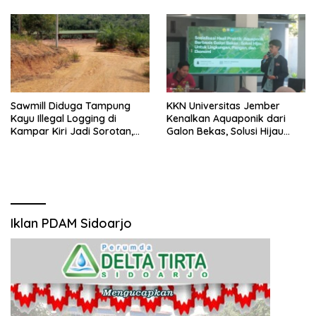
Sawmill Diduga Tampung
KKN Universitas Jember
Kayu Illegal Logging di
Kenalkan Aquaponik dari
Kampar Kiri Jadi Sorotan,
Galon Bekas, Solusi Hijau
Polisi Janji Turun Mengecek
untuk Pangan dan Ekonomi
Lokasi
Warga Kalitapen
Iklan PDAM Sidoarjo