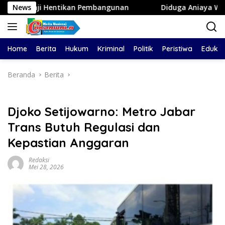
Langsung
tikan Pembangunan
News
Diduga Aniaya Wanita di Depan SPB
ke
konten
Home
Berita
Hukum
Kriminal
Politik
Peristiwa
Edukas
Beranda
Berita
Djoko Setijowarno: Metro Jabar
Trans Butuh Regulasi dan
Kepastian Anggaran
Redaksi
Mei 28, 2026