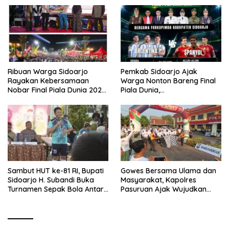
Ribuan Warga Sidoarjo
Pemkab Sidoarjo Ajak
Rayakan Kebersamaan
Warga Nonton Bareng Final
Nobar Final Piala Dunia 2026
Piala Dunia,
Bersama Bupati Subandi dan
Berhadiah Umroh
Forkopimda
Sambut HUT ke-81 RI, Bupati
Gowes Bersama Ulama dan
Sidoarjo H. Subandi Buka
Masyarakat, Kapolres
Turnamen Sepak Bola Antar
Pasuruan Ajak Wujudkan
RW se-Kecamatan Sukodono
Daerah Aman dan Guyub