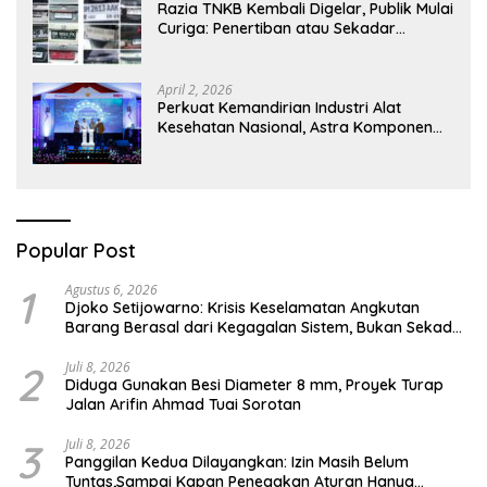
Razia TNKB Kembali Digelar, Publik Mulai
Curiga: Penertiban atau Sekadar
Respons Pemberitaan
April 2, 2026
Perkuat Kemandirian Industri Alat
Kesehatan Nasional, Astra Komponen
Indonesia Hadirkan Alat Kesehatan
Berbasis Teknologi Digital
Popular Post
1
Agustus 6, 2026
Djoko Setijowarno: Krisis Keselamatan Angkutan
Barang Berasal dari Kegagalan Sistem, Bukan Sekadar
Human Error
2
Juli 8, 2026
Diduga Gunakan Besi Diameter 8 mm, Proyek Turap
Jalan Arifin Ahmad Tuai Sorotan
3
Juli 8, 2026
Panggilan Kedua Dilayangkan: Izin Masih Belum
Tuntas,Sampai Kapan Penegakan Aturan Hanya