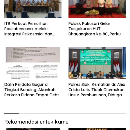
ITB Perkuat Pemulihan
Polsek Pakusari Gelar
Pascabencana: melalui
Tasyakuran HUT
Integrasi Psikososial dan
Bhayangkara ke-80, Perkuat
Kesehatan Serta Teknologi AI
Sinergitas Muspika dan
di Bireuen Aceh
Masyarakat
Dalih Perdata Gugur di
Polres Siak: Kematian dr. Alex
Tingkat Banding, Akankah
Cristo Loris Tidak Ditemukan
Perkara Pidana Empat Debt
Unsur Pembunuhan, Diduga
Collector Kini Berlanjut
Akibat Perbuatannya Sendiri
Rekomendasi untuk kamu