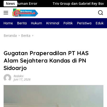
Langsung
News
Triv Group dan Gabriel Rey Borong Lima Penghargaan Berge
ke
konten
Home
Berita
Hukum
Kriminal
Politik
Peristiwa
Edukas
Beranda
Berita
Gugatan Praperadilan PT HAS
Alam Sejahtera Kandas di PN
Sidoarjo
Redaksi
Juni 17, 2026