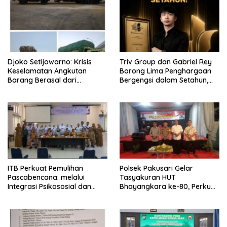
Djoko Setijowarno: Krisis
Triv Group dan Gabriel Rey
Keselamatan Angkutan
Borong Lima Penghargaan
Barang Berasal dari
Bergengsi dalam Setahun,
Kegagalan Sistem, Bukan
Perkuat Posisi sebagai
Sekadar Human Error
Pemimpin Industri Aset Kripto
Indonesia
ITB Perkuat Pemulihan
Polsek Pakusari Gelar
Pascabencana: melalui
Tasyakuran HUT
Integrasi Psikososial dan
Bhayangkara ke-80, Perkuat
Kesehatan Serta Teknologi AI
Sinergitas Muspika dan
di Bireuen Aceh
Masyarakat