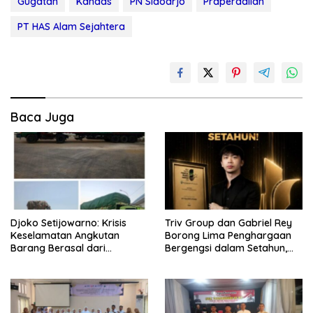
Gugatan
Kandas
PN Sidoarjo
Praperadilan
PT HAS Alam Sejahtera
Baca Juga
Djoko Setijowarno: Krisis
Triv Group dan Gabriel Rey
Keselamatan Angkutan
Borong Lima Penghargaan
Barang Berasal dari
Bergengsi dalam Setahun,
Kegagalan Sistem, Bukan
Perkuat Posisi sebagai
Sekadar Human Error
Pemimpin Industri Aset Kripto
Indonesia