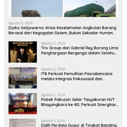
Agustus 6, 2026
Djoko Setijowarno: Krisis Keselamatan Angkutan Barang
Berasal dari Kegagalan Sistem, Bukan Sekadar Human
Error
Agustus 5, 2026
Triv Group dan Gabriel Rey Borong Lima
Penghargaan Bergengsi dalam Setahun,
Perkuat Posisi sebagai Pemimpin Industri
Aset Kripto Indonesia
Agustus 5, 2026
ITB Perkuat Pemulihan Pascabencana:
melalui Integrasi Psikososial dan
Kesehatan Serta Teknologi AI di Bireuen
Aceh
Agustus 5, 2026
Polsek Pakusari Gelar Tasyakuran HUT
Bhayangkara ke-80, Perkuat Sinergitas
Muspika dan Masyarakat
Agustus 5, 2026
Dalih Perdata Gugur di Tingkat Banding,