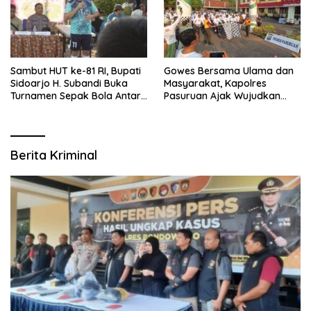
Sambut HUT ke-81 RI, Bupati
Gowes Bersama Ulama dan
Sidoarjo H. Subandi Buka
Masyarakat, Kapolres
Turnamen Sepak Bola Antar
Pasuruan Ajak Wujudkan
RW se-Kecamatan Sukodono
Daerah Aman dan Guyub
Berita Kriminal