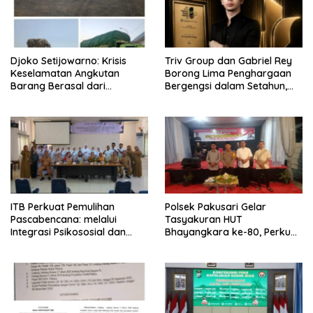
Djoko Setijowarno: Krisis
Triv Group dan Gabriel Rey
Keselamatan Angkutan
Borong Lima Penghargaan
Barang Berasal dari
Bergengsi dalam Setahun,
Kegagalan Sistem, Bukan
Perkuat Posisi sebagai
Sekadar Human Error
Pemimpin Industri Aset Kripto
Indonesia
ITB Perkuat Pemulihan
Polsek Pakusari Gelar
Pascabencana: melalui
Tasyakuran HUT
Integrasi Psikososial dan
Bhayangkara ke-80, Perkuat
Kesehatan Serta Teknologi AI
Sinergitas Muspika dan
di Bireuen Aceh
Masyarakat