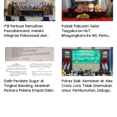
ITB Perkuat Pemulihan
Polsek Pakusari Gelar
Pascabencana: melalui
Tasyakuran HUT
Integrasi Psikososial dan
Bhayangkara ke-80, Perkuat
Kesehatan Serta Teknologi AI
Sinergitas Muspika dan
di Bireuen Aceh
Masyarakat
Dalih Perdata Gugur di
Polres Siak: Kematian dr. Alex
Tingkat Banding, Akankah
Cristo Loris Tidak Ditemukan
Perkara Pidana Empat Debt
Unsur Pembunuhan, Diduga
Collector Kini Berlanjut
Akibat Perbuatannya Sendiri