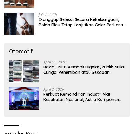
Juli 9, 2026
Dianggap Selesai Secara Kekeluargaan,
Polda Riau Tetap Lanjutkan Gelar Perkara
Dugaan Pencabulan Anak
Otomotif
April 11, 2026
Razia TNKB Kembali Digelar, Publik Mulai
Curiga: Penertiban atau Sekadar
Respons Pemberitaan
April 2, 2026
Perkuat Kemandirian Industri Alat
Kesehatan Nasional, Astra Komponen
Indonesia Hadirkan Alat Kesehatan
Berbasis Teknologi Digital
Popular Post