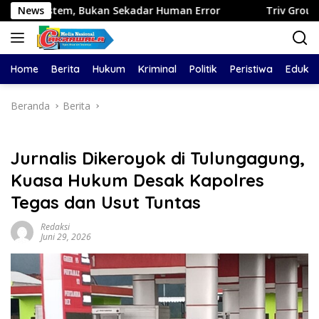
Langsung
kan Sekadar Human Error
News
Triv Group dan Gabriel Rey Bo
ke
konten
Home
Berita
Hukum
Kriminal
Politik
Peristiwa
Edukas
Beranda
Berita
Jurnalis Dikeroyok di Tulungagung,
Kuasa Hukum Desak Kapolres
Tegas dan Usut Tuntas
Redaksi
Juni 29, 2026