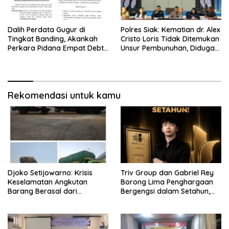
Dalih Perdata Gugur di
Polres Siak: Kematian dr. Alex
Tingkat Banding, Akankah
Cristo Loris Tidak Ditemukan
Perkara Pidana Empat Debt
Unsur Pembunuhan, Diduga
Collector Kini Berlanjut
Akibat Perbuatannya Sendiri
Rekomendasi untuk kamu
Djoko Setijowarno: Krisis
Triv Group dan Gabriel Rey
Keselamatan Angkutan
Borong Lima Penghargaan
Barang Berasal dari
Bergengsi dalam Setahun,
Kegagalan Sistem, Bukan
Perkuat Posisi sebagai
Sekadar Human Error
Pemimpin Industri Aset Kripto
Indonesia