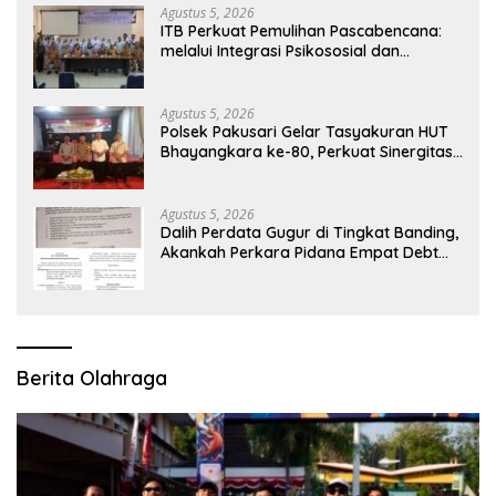
Agustus 5, 2026
ITB Perkuat Pemulihan Pascabencana:
melalui Integrasi Psikososial dan
Kesehatan Serta Teknologi AI di Bireuen
Aceh
Agustus 5, 2026
Polsek Pakusari Gelar Tasyakuran HUT
Bhayangkara ke-80, Perkuat Sinergitas
Muspika dan Masyarakat
Agustus 5, 2026
Dalih Perdata Gugur di Tingkat Banding,
Akankah Perkara Pidana Empat Debt
Collector Kini Berlanjut
Berita Olahraga