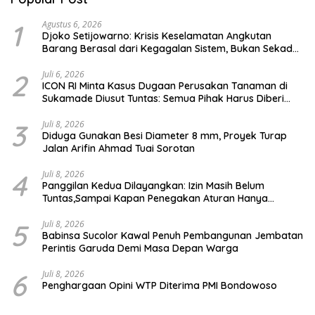
1
Agustus 6, 2026
Djoko Setijowarno: Krisis Keselamatan Angkutan
Barang Berasal dari Kegagalan Sistem, Bukan Sekadar
Human Error
2
Juli 6, 2026
ICON RI Minta Kasus Dugaan Perusakan Tanaman di
Sukamade Diusut Tuntas: Semua Pihak Harus Diberi
Kesempatan Membuktikan Haknya
3
Juli 8, 2026
Diduga Gunakan Besi Diameter 8 mm, Proyek Turap
Jalan Arifin Ahmad Tuai Sorotan
4
Juli 8, 2026
Panggilan Kedua Dilayangkan: Izin Masih Belum
Tuntas,Sampai Kapan Penegakan Aturan Hanya
Berhenti di Tahap Pembinaan
5
Juli 8, 2026
Babinsa Sucolor Kawal Penuh Pembangunan Jembatan
Perintis Garuda Demi Masa Depan Warga
6
Juli 8, 2026
Penghargaan Opini WTP Diterima PMI Bondowoso