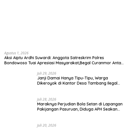
Agustus 1, 2026
Aksi Aiptu Ardhi Suwardi: Anggota Satreskrim Polres
Bondowoso Tuai Apresiasi Masyarakat,Begal Curanmor Antar
Kabupaten Tumbang
Juli 29, 2026
Janji Damai Hanya Tipu-Tipu, Warga
Dikeroyok di Kantor Desa Tambang Ilegal
Bangka
Juli 28, 2026
Maraknya Perjudian Bola Setan di Lapangan
Pakijangan Pasuruan, Diduga APH Seakan
Tutup Mata
Juli 20, 2026