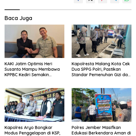
Baca Juga
KAKI Jatim Optimis Heri
Kapolresta Malang Kota Cek
Susanto Mampu Membawa
Dua SPPG Polri, Pastikan
KPPBC Kediri Semakin
Standar Pemenuhan Gizi dan
Berintegritas
Pengelolaan Limbah Berjalan
Optimal
Kapolres Aryo Bongkar
Polres Jember Masifkan
Modus Penggelapan di KSP,
Edukasi Berkendara Aman di