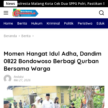
Langsung
resta Malang Kota Cek Dua SPPG Polri, Pastikan Standar Peme
News
ke
konten
Home
Berita
Hukum
Kriminal
Politik
Peristiwa
Edukas
Beranda
Berita
Momen Hangat Idul Adha, Dandim
0822 Bondowoso Berbagi Qurban
Bersama Warga
Redaksi
Mei 27, 2026