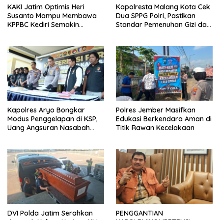
KAKI Jatim Optimis Heri
Kapolresta Malang Kota Cek
Susanto Mampu Membawa
Dua SPPG Polri, Pastikan
KPPBC Kediri Semakin
Standar Pemenuhan Gizi dan
Berintegritas
Pengelolaan Limbah Berjalan
Optimal
Kapolres Aryo Bongkar
Polres Jember Masifkan
Modus Penggelapan di KSP,
Edukasi Berkendara Aman di
Uang Angsuran Nasabah
Titik Rawan Kecelakaan
Raib Ratusan Juta Rupiah
DVI Polda Jatim Serahkan
PENGGANTIAN