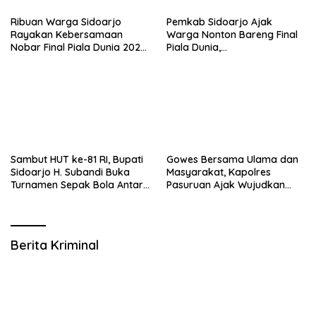
Ribuan Warga Sidoarjo
Pemkab Sidoarjo Ajak
Rayakan Kebersamaan
Warga Nonton Bareng Final
Nobar Final Piala Dunia 2026
Piala Dunia,
Bersama Bupati Subandi dan
Berhadiah Umroh
Forkopimda
Sambut HUT ke-81 RI, Bupati
Gowes Bersama Ulama dan
Sidoarjo H. Subandi Buka
Masyarakat, Kapolres
Turnamen Sepak Bola Antar
Pasuruan Ajak Wujudkan
RW se-Kecamatan Sukodono
Daerah Aman dan Guyub
Berita Kriminal