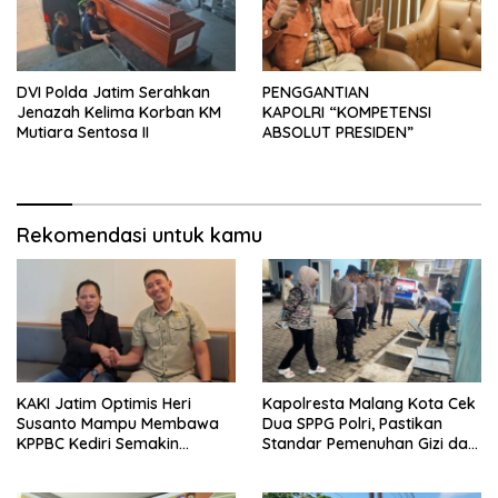
DVI Polda Jatim Serahkan
PENGGANTIAN
Jenazah Kelima Korban KM
KAPOLRI “KOMPETENSI
Mutiara Sentosa II
ABSOLUT PRESIDEN”
Rekomendasi untuk kamu
KAKI Jatim Optimis Heri
Kapolresta Malang Kota Cek
Susanto Mampu Membawa
Dua SPPG Polri, Pastikan
KPPBC Kediri Semakin
Standar Pemenuhan Gizi dan
Berintegritas
Pengelolaan Limbah Berjalan
Optimal