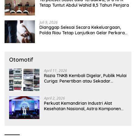
Tetap Tuntut Abdul Wahid 8,5 Tahun Penjara
Juli 9, 2026
Dianggap Selesai Secara Kekeluargaan,
Polda Riau Tetap Lanjutkan Gelar Perkara
Dugaan Pencabulan Anak
Otomotif
April 11, 2026
Razia TNKB Kembali Digelar, Publik Mulai
Curiga: Penertiban atau Sekadar
Respons Pemberitaan
April 2, 2026
Perkuat Kemandirian Industri Alat
Kesehatan Nasional, Astra Komponen
Indonesia Hadirkan Alat Kesehatan
Berbasis Teknologi Digital