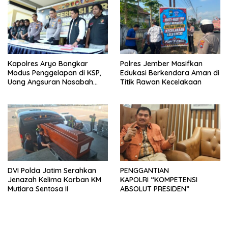
Kapolres Aryo Bongkar
Polres Jember Masifkan
Modus Penggelapan di KSP,
Edukasi Berkendara Aman di
Uang Angsuran Nasabah
Titik Rawan Kecelakaan
Raib Ratusan Juta Rupiah
DVI Polda Jatim Serahkan
PENGGANTIAN
Jenazah Kelima Korban KM
KAPOLRI “KOMPETENSI
Mutiara Sentosa II
ABSOLUT PRESIDEN”