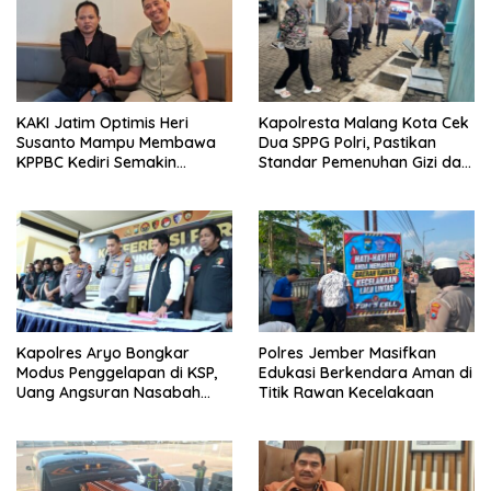
KAKI Jatim Optimis Heri
Kapolresta Malang Kota Cek
Susanto Mampu Membawa
Dua SPPG Polri, Pastikan
KPPBC Kediri Semakin
Standar Pemenuhan Gizi dan
Berintegritas
Pengelolaan Limbah Berjalan
Optimal
Kapolres Aryo Bongkar
Polres Jember Masifkan
Modus Penggelapan di KSP,
Edukasi Berkendara Aman di
Uang Angsuran Nasabah
Titik Rawan Kecelakaan
Raib Ratusan Juta Rupiah