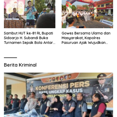
Forkopimda
Sambut HUT ke-81 RI, Bupati
Gowes Bersama Ulama dan
Sidoarjo H. Subandi Buka
Masyarakat, Kapolres
Turnamen Sepak Bola Antar
Pasuruan Ajak Wujudkan
RW se-Kecamatan Sukodono
Daerah Aman dan Guyub
Berita Kriminal