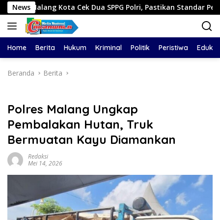
Langsung
g Kota Cek Dua SPPG Polri, Pastikan Standar Pemenuhan Gizi d
News
ke
konten
Home
Berita
Hukum
Kriminal
Politik
Peristiwa
Edukas
Beranda
Berita
Polres Malang Ungkap
Pembalakan Hutan, Truk
Bermuatan Kayu Diamankan
Redaksi
Mei 14, 2026