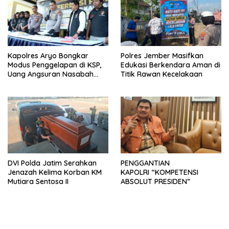
Kapolres Aryo Bongkar
Polres Jember Masifkan
Modus Penggelapan di KSP,
Edukasi Berkendara Aman di
Uang Angsuran Nasabah
Titik Rawan Kecelakaan
Raib Ratusan Juta Rupiah
DVI Polda Jatim Serahkan
PENGGANTIAN
Jenazah Kelima Korban KM
KAPOLRI “KOMPETENSI
Mutiara Sentosa II
ABSOLUT PRESIDEN”