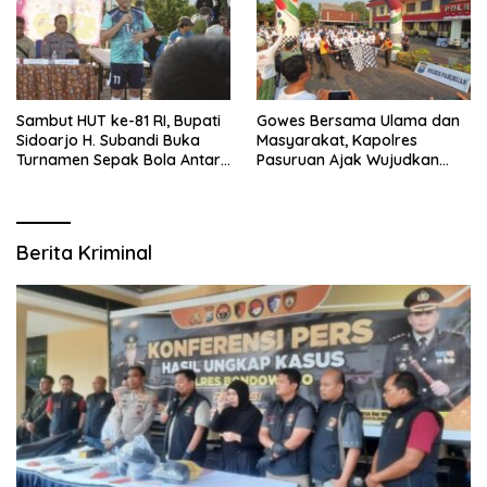
Sambut HUT ke-81 RI, Bupati
Gowes Bersama Ulama dan
Sidoarjo H. Subandi Buka
Masyarakat, Kapolres
Turnamen Sepak Bola Antar
Pasuruan Ajak Wujudkan
RW se-Kecamatan Sukodono
Daerah Aman dan Guyub
Berita Kriminal