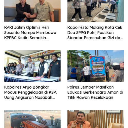
KAKI Jatim Optimis Heri
Kapolresta Malang Kota Cek
Susanto Mampu Membawa
Dua SPPG Polri, Pastikan
KPPBC Kediri Semakin
Standar Pemenuhan Gizi dan
Berintegritas
Pengelolaan Limbah Berjalan
Optimal
Kapolres Aryo Bongkar
Polres Jember Masifkan
Modus Penggelapan di KSP,
Edukasi Berkendara Aman di
Uang Angsuran Nasabah
Titik Rawan Kecelakaan
Raib Ratusan Juta Rupiah