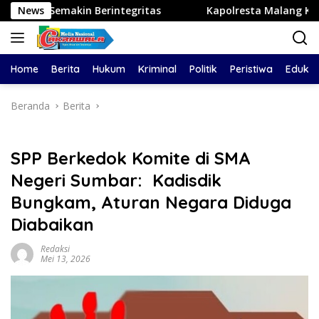
Langsung
n Berintegritas
News
Kapolresta Malang Kota Cek Dua SPPG 
ke
konten
Home
Berita
Hukum
Kriminal
Politik
Peristiwa
Edukas
Beranda
Berita
SPP Berkedok Komite di SMA
Negeri Sumbar: Kadisdik
Bungkam, Aturan Negara Diduga
Diabaikan
Redaksi
Mei 13, 2026