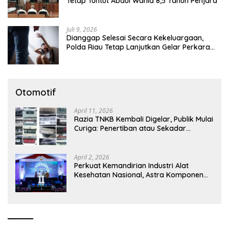
Tetap Tuntut Abdul Wahid 8,5 Tahun Penjara
Juli 9, 2026
Dianggap Selesai Secara Kekeluargaan,
Polda Riau Tetap Lanjutkan Gelar Perkara
Dugaan Pencabulan Anak
Otomotif
April 11, 2026
Razia TNKB Kembali Digelar, Publik Mulai
Curiga: Penertiban atau Sekadar
Respons Pemberitaan
April 2, 2026
Perkuat Kemandirian Industri Alat
Kesehatan Nasional, Astra Komponen
Indonesia Hadirkan Alat Kesehatan
Berbasis Teknologi Digital