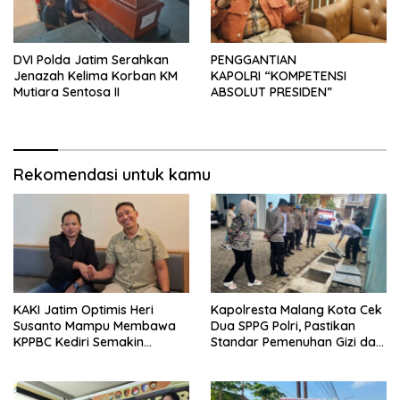
DVI Polda Jatim Serahkan
PENGGANTIAN
Jenazah Kelima Korban KM
KAPOLRI “KOMPETENSI
Mutiara Sentosa II
ABSOLUT PRESIDEN”
Rekomendasi untuk kamu
KAKI Jatim Optimis Heri
Kapolresta Malang Kota Cek
Susanto Mampu Membawa
Dua SPPG Polri, Pastikan
KPPBC Kediri Semakin
Standar Pemenuhan Gizi dan
Berintegritas
Pengelolaan Limbah Berjalan
Optimal