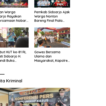
uan Warga
Pemkab Sidoarjo Ajak
arjo Rayakan
Warga Nonton
ersamaan Nobar
Bareng Final Piala
l Piala Dunia 2026
Dunia,
sama Bupati
Berhadiah Umroh
ndi dan
kopimda
ut HUT ke-81 RI,
Gowes Bersama
ti Sidoarjo H.
Ulama dan
ndi Buka
Masyarakat, Kapolres
namen Sepak Bola
Pasuruan Ajak
r RW se-
Wujudkan Daerah
amatan Sukodono
Aman dan Guyub
ita Kriminal