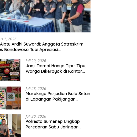
us 1, 2026
 Aiptu Ardhi Suwardi: Anggota Satreskrim
es Bondowoso Tuai Apresiasi
arakat,Begal Curanmor Antar Kabupaten
bang
Juli 29, 2026
Janji Damai Hanya Tipu-Tipu,
Warga Dikeroyok di Kantor
Desa Tambang Ilegal Bangka
Juli 28, 2026
Maraknya Perjudian Bola Setan
di Lapangan Pakijangan
Pasuruan, Diduga APH Seakan
Tutup Mata
Juli 20, 2026
Polresta Sumenep Ungkap
Peredaran Sabu Jaringan
Sampang, Tiga Tersangka