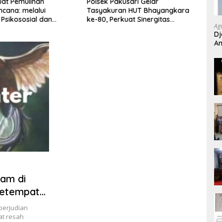
uat Pemulihan
Polsek Pakusari Gelar
Dalih
cana: melalui
Tasyakuran HUT Bhayangkara
Band
 Psikososial dan
ke-80, Perkuat Sinergitas
Pidan
Ag
n Serta Teknologi AI di
Muspika dan Masyarakat
Kini 
Dj
Aceh
An
Si
am di
Setempat
dan Kasat
erjudian
t resah