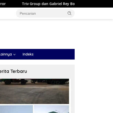
oup dan Gabriel Rey Borong Lima Penghargaan Bergengsi dalam 
Lainnya
Indeks
erita Terbaru