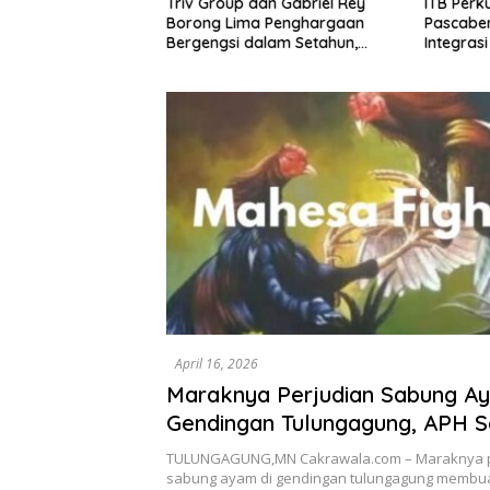
Triv Group dan Gabriel Rey
ITB Perk
warno: Krisis
Borong Lima Penghargaan
Pascaben
n Angkutan Barang
Bergengsi dalam Setahun,
Integrasi
i Kegagalan Sistem,
Perkuat Posisi sebagai
Kesehata
dar Human Error
Pemimpin Industri Aset Kripto
Bireuen 
Indonesia
April 16, 2026
Maraknya Perjudian Sabung Ay
Gendingan Tulungagung, APH 
Seakan Tutup Mata. Kapolres 
TULUNGAGUNG,MN Cakrawala.com – Maraknya p
Harus Ambil Langkah Tegas
sabung ayam di gendingan tulungagung membua