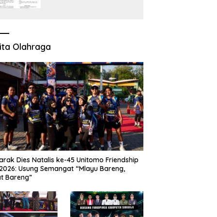
Perkara Pidana Empat
Debt Collector Kini
Berlanjut
ita Olahraga
rak Dies Natalis ke-45 Unitomo Friendship
2026: Usung Semangat “Mlayu Bareng,
t Bareng”