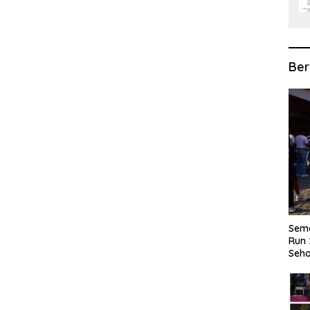
Ber
Sema
Run 
Seha