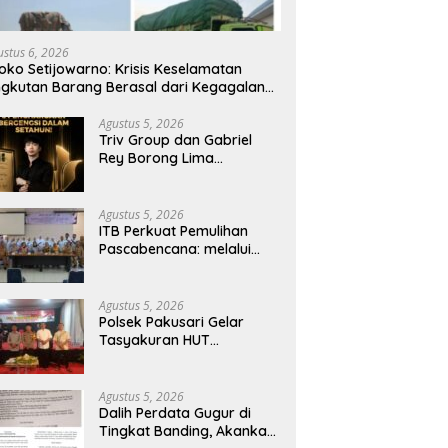
 Perdata Gugur di Tingkat
Polres Siak: Kematian dr. Alex
P
ing, Akankah Perkara
Cristo Loris Tidak Ditemukan
I
a Empat Debt Collector
Unsur Pembunuhan, Diduga
D
ustus 6, 2026
Berlanjut
Akibat Perbuatannya Sendiri
P
oko Setijowarno: Krisis Keselamatan
B
gkutan Barang Berasal dari Kegagalan
stem, Bukan Sekadar Human Error
Agustus 5, 2026
Triv Group dan Gabriel
Rey Borong Lima
Penghargaan Bergengsi
dalam Setahun, Perkuat
Posisi sebagai Pemimpin
Agustus 5, 2026
Industri Aset Kripto
ITB Perkuat Pemulihan
Indonesia
Pascabencana: melalui
Integrasi Psikososial dan
Kesehatan Serta Teknologi
AI di Bireuen Aceh
Agustus 5, 2026
Polsek Pakusari Gelar
Tasyakuran HUT
Bhayangkara ke-80,
Perkuat Sinergitas Muspika
dan Masyarakat
Agustus 5, 2026
Dalih Perdata Gugur di
Tingkat Banding, Akankah