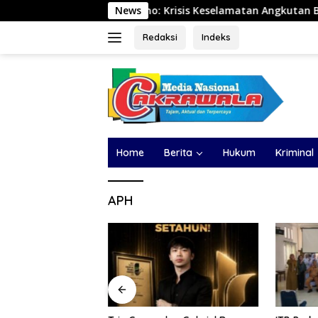
Langsung
 Setijowarno: Krisis Keselamatan Angkutan Barang Berasal dar
News
ke
konten
Redaksi
Indeks
Home
Berita
Hukum
Kriminal
APH