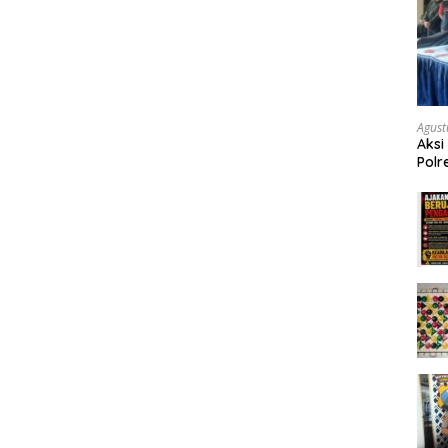
Agust
Aksi
Polr
Masy
Tum