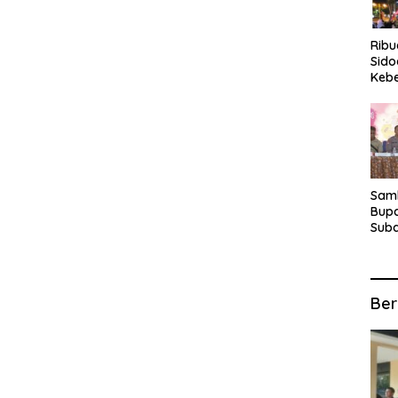
Rib
Sido
Keb
Fina
Ber
Suba
For
Samb
Bupa
Suba
Tur
Anta
Kec
Ber