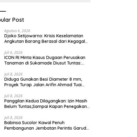
Kesehatan Berbasis
Teknologi Digital
ular Post
Agustus 6, 2026
Djoko Setijowarno: Krisis Keselamatan
Angkutan Barang Berasal dari Kegagalan
Sistem, Bukan Sekadar Human Error
Juli 6, 2026
ICON RI Minta Kasus Dugaan Perusakan
Tanaman di Sukamade Diusut Tuntas:
Semua Pihak Harus Diberi Kesempatan
Membuktikan Haknya
Juli 8, 2026
Diduga Gunakan Besi Diameter 8 mm,
Proyek Turap Jalan Arifin Ahmad Tuai
Sorotan
Juli 8, 2026
Panggilan Kedua Dilayangkan: Izin Masih
Belum Tuntas,Sampai Kapan Penegakan
Aturan Hanya Berhenti di Tahap
Pembinaan
Juli 8, 2026
Babinsa Sucolor Kawal Penuh
Pembangunan Jembatan Perintis Garuda
Demi Masa Depan Warga