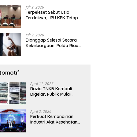
Diamankan
Juli 9, 2026
Terpeleset Sebut Usia
Terdakwa, JPU KPK Tetap
Tuntut Abdul Wahid 8,5 Tahun
Penjara
Juli 9, 2026
Dianggap Selesai Secara
Kekeluargaan, Polda Riau
Tetap Lanjutkan Gelar Perkara
Dugaan Pencabulan Anak
tomotif
April 11, 2026
Razia TNKB Kembali
Digelar, Publik Mulai
Curiga: Penertiban atau
Sekadar Respons
Pemberitaan
April 2, 2026
Perkuat Kemandirian
Industri Alat Kesehatan
Nasional, Astra Komponen
Indonesia Hadirkan Alat