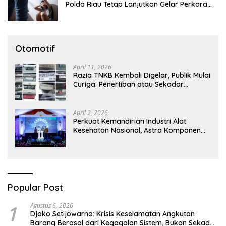
Polda Riau Tetap Lanjutkan Gelar Perkara
Dugaan Pencabulan Anak
Otomotif
April 11, 2026
Razia TNKB Kembali Digelar, Publik Mulai
Curiga: Penertiban atau Sekadar
Respons Pemberitaan
April 2, 2026
Perkuat Kemandirian Industri Alat
Kesehatan Nasional, Astra Komponen
Indonesia Hadirkan Alat Kesehatan
Berbasis Teknologi Digital
Popular Post
1
Agustus 6, 2026
Djoko Setijowarno: Krisis Keselamatan Angkutan
Barang Berasal dari Kegagalan Sistem, Bukan Sekadar