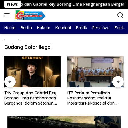
Langsung
 dan Gabriel Rey Borong Lima Penghargaan Bergengsi dalam Seta
News
ke
konten
Home
Berita
Hukum
Kriminal
Politik
Peristiwa
Edukas
Gudang Solar Ilegal
Triv Group dan Gabriel Rey
ITB Perkuat Pemulihan
Borong Lima Penghargaan
Pascabencana: melalui
Bergengsi dalam Setahun,
Integrasi Psikososial dan
Perkuat Posisi sebagai
Kesehatan Serta Teknologi AI
Pemimpin Industri Aset Kripto
di Bireuen Aceh
Indonesia