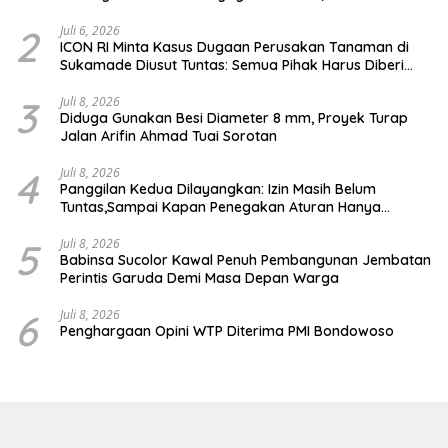
Human Error
2
Juli 6, 2026
ICON RI Minta Kasus Dugaan Perusakan Tanaman di
Sukamade Diusut Tuntas: Semua Pihak Harus Diberi
Kesempatan Membuktikan Haknya
3
Juli 8, 2026
Diduga Gunakan Besi Diameter 8 mm, Proyek Turap
Jalan Arifin Ahmad Tuai Sorotan
4
Juli 8, 2026
Panggilan Kedua Dilayangkan: Izin Masih Belum
Tuntas,Sampai Kapan Penegakan Aturan Hanya
Berhenti di Tahap Pembinaan
5
Juli 8, 2026
Babinsa Sucolor Kawal Penuh Pembangunan Jembatan
Perintis Garuda Demi Masa Depan Warga
6
Juli 8, 2026
Penghargaan Opini WTP Diterima PMI Bondowoso