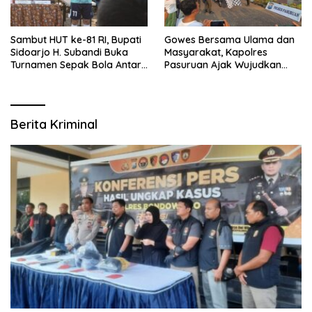
Sambut HUT ke-81 RI, Bupati
Gowes Bersama Ulama dan
Sidoarjo H. Subandi Buka
Masyarakat, Kapolres
Turnamen Sepak Bola Antar
Pasuruan Ajak Wujudkan
RW se-Kecamatan Sukodono
Daerah Aman dan Guyub
Berita Kriminal