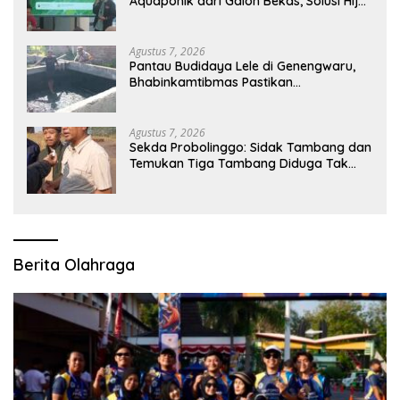
Aquaponik dari Galon Bekas, Solusi Hijau
untuk Pangan dan Ekonomi Warga
Kalitapen
Agustus 7, 2026
Pantau Budidaya Lele di Genengwaru,
Bhabinkamtibmas Pastikan
Pertumbuhan Ikan Berjalan Baik
Agustus 7, 2026
Sekda Probolinggo: Sidak Tambang dan
Temukan Tiga Tambang Diduga Tak
Berizin
Berita Olahraga