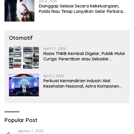
Juli 9, 2026
Dianggap Selesai Secara Kekeluargaan,
Polda Riau Tetap Lanjutkan Gelar Perkara
Dugaan Pencabulan Anak
Otomotif
April 11, 2026
Razia TNKB Kembali Digelar, Publik Mulai
Curiga: Penertiban atau Sekadar
Respons Pemberitaan
April 2, 2026
Perkuat Kemandirian Industri Alat
Kesehatan Nasional, Astra Komponen
Indonesia Hadirkan Alat Kesehatan
Berbasis Teknologi Digital
Popular Post
Agustus 7, 2026