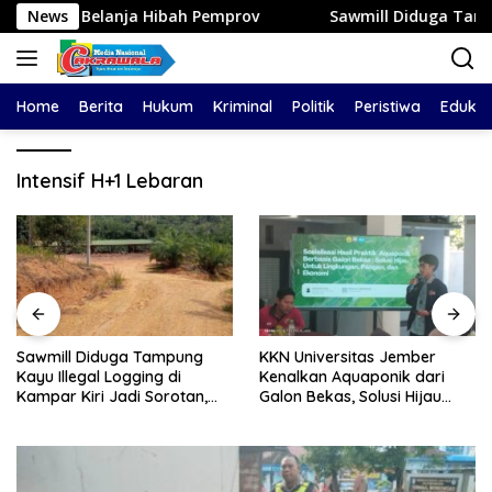
Langsung
Belanja Hibah Pemprov
News
Sawmill Diduga Tampung Kayu Illeg
ke
konten
Home
Berita
Hukum
Kriminal
Politik
Peristiwa
Edukas
Intensif H+1 Lebaran
Sawmill Diduga Tampung
KKN Universitas Jember
Kayu Illegal Logging di
Kenalkan Aquaponik dari
Kampar Kiri Jadi Sorotan,
Galon Bekas, Solusi Hijau
Polisi Janji Turun Mengecek
untuk Pangan dan Ekonomi
Lokasi
Warga Kalitapen