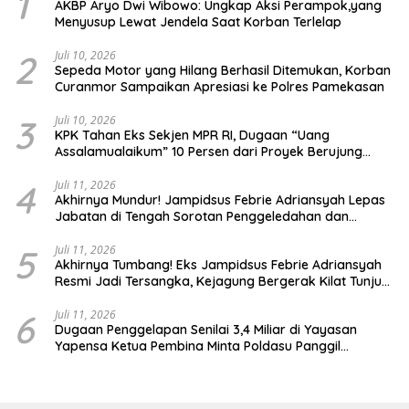
1
AKBP Aryo Dwi Wibowo: Ungkap Aksi Perampok,yang
Menyusup Lewat Jendela Saat Korban Terlelap
2
Juli 10, 2026
Sepeda Motor yang Hilang Berhasil Ditemukan, Korban
Curanmor Sampaikan Apresiasi ke Polres Pamekasan
3
Juli 10, 2026
KPK Tahan Eks Sekjen MPR RI, Dugaan “Uang
Assalamualaikum” 10 Persen dari Proyek Berujung
Gratifikasi Rp.30 Miliar
4
Juli 11, 2026
Akhirnya Mundur! Jampidsus Febrie Adriansyah Lepas
Jabatan di Tengah Sorotan Penggeledahan dan
Temuan 74 Kilogram Emas
5
Juli 11, 2026
Akhirnya Tumbang! Eks Jampidsus Febrie Adriansyah
Resmi Jadi Tersangka, Kejagung Bergerak Kilat Tunjuk
Pengganti
6
Juli 11, 2026
Dugaan Penggelapan Senilai 3,4 Miliar di Yayasan
Yapensa Ketua Pembina Minta Poldasu Panggil
Terlapor