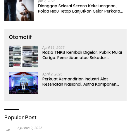
Juli 9, 2026
Dianggap Selesai Secara Kekeluargaan,
Polda Riau Tetap Lanjutkan Gelar Perkara
Dugaan Pencabulan Anak
Otomotif
April 11, 2026
Razia TNKB Kembali Digelar, Publik Mulai
Curiga: Penertiban atau Sekadar
Respons Pemberitaan
April 2, 2026
Perkuat Kemandirian Industri Alat
Kesehatan Nasional, Astra Komponen
Indonesia Hadirkan Alat Kesehatan
Berbasis Teknologi Digital
Popular Post
Agustus 9, 2026