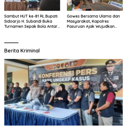
Sambut HUT ke-81 RI, Bupati
Gowes Bersama Ulama dan
Sidoarjo H. Subandi Buka
Masyarakat, Kapolres
Turnamen Sepak Bola Antar
Pasuruan Ajak Wujudkan
RW se-Kecamatan Sukodono
Daerah Aman dan Guyub
Berita Kriminal