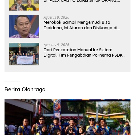
dr. ALEX CRISTO LORIS SITUMORANG,
Masih Menyisakan Banyak Tanda Tanya
Agustus 9, 2026
Merokok Sambil Mengemudi Bisa
Dipidana, Ini Aturan dan Risikonya di
Jalan Raya
Agustus 9, 2026
Dari Pencatatan Manual ke Sistem
Digital, Tim Pengabdian Polinema PSDKU
Lumajang Dampingi UMKM Toko
Bangunan
Berita Olahraga