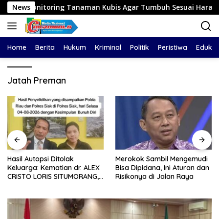
Langsung
toring Tanaman Kubis Agar Tumbuh Sesuai Harapan
News
H
ke
konten
Home
Berita
Hukum
Kriminal
Politik
Peristiwa
Edukas
Jatah Preman
Hasil Autopsi Ditolak
Merokok Sambil Mengemudi
Keluarga: Kematian dr. ALEX
Bisa Dipidana, Ini Aturan dan
CRISTO LORIS SITUMORANG,
Risikonya di Jalan Raya
Masih Menyisakan Banyak
Tanda Tanya