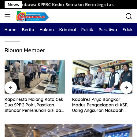
Langsung
mbawa KPPBC Kediri Semakin Berintegritas
News
Kapolresta
ke
konten
Home
Berita
Hukum
Kriminal
Politik
Peristiwa
Edukas
Ribuan Member
Kapolresta Malang Kota Cek
Kapolres Aryo Bongkar
Dua SPPG Polri, Pastikan
Modus Penggelapan di KSP,
Standar Pemenuhan Gizi dan
Uang Angsuran Nasabah
Pengelolaan Limbah Berjalan
Raib Ratusan Juta Rupiah
Optimal