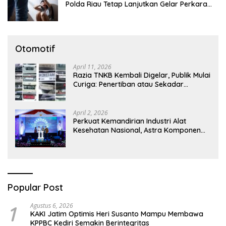
Polda Riau Tetap Lanjutkan Gelar Perkara
Dugaan Pencabulan Anak
Otomotif
April 11, 2026
Razia TNKB Kembali Digelar, Publik Mulai
Curiga: Penertiban atau Sekadar
Respons Pemberitaan
April 2, 2026
Perkuat Kemandirian Industri Alat
Kesehatan Nasional, Astra Komponen
Indonesia Hadirkan Alat Kesehatan
Berbasis Teknologi Digital
Popular Post
1
Agustus 6, 2026
KAKI Jatim Optimis Heri Susanto Mampu Membawa
KPPBC Kediri Semakin Berintegritas