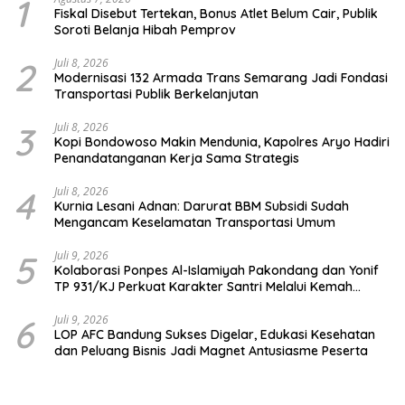
1
Fiskal Disebut Tertekan, Bonus Atlet Belum Cair, Publik
Soroti Belanja Hibah Pemprov
2
Juli 8, 2026
Modernisasi 132 Armada Trans Semarang Jadi Fondasi
Transportasi Publik Berkelanjutan
3
Juli 8, 2026
Kopi Bondowoso Makin Mendunia, Kapolres Aryo Hadiri
Penandatanganan Kerja Sama Strategis
4
Juli 8, 2026
Kurnia Lesani Adnan: Darurat BBM Subsidi Sudah
Mengancam Keselamatan Transportasi Umum
5
Juli 9, 2026
Kolaborasi Ponpes Al-Islamiyah Pakondang dan Yonif
TP 931/KJ Perkuat Karakter Santri Melalui Kemah
HIMMAH ke-51
6
Juli 9, 2026
LOP AFC Bandung Sukses Digelar, Edukasi Kesehatan
dan Peluang Bisnis Jadi Magnet Antusiasme Peserta