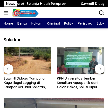
Langsung
oti Belanja Hibah Pemprov
News
Sawmill Diduga Tampung Kayu 
ke
konten
Home
Berita
Hukum
Kriminal
Politik
Peristiwa
Edukas
Salurkan
Sawmill Diduga Tampung
KKN Universitas Jember
Kayu Illegal Logging di
Kenalkan Aquaponik dari
Kampar Kiri Jadi Sorotan,
Galon Bekas, Solusi Hijau
Polisi Janji Turun Mengecek
untuk Pangan dan Ekonomi
Lokasi
Warga Kalitapen