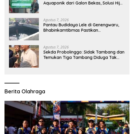
Aquaponik dari Galon Bekas, Solusi Hijau
untuk Pangan dan Ekonomi Warga
Kalitapen
Agustus 7, 2026
Pantau Budidaya Lele di Genengwaru,
Bhabinkamtibmas Pastikan
Pertumbuhan Ikan Berjalan Baik
Agustus 7, 2026
Sekda Probolinggo: Sidak Tambang dan
Temukan Tiga Tambang Diduga Tak
Berizin
Berita Olahraga