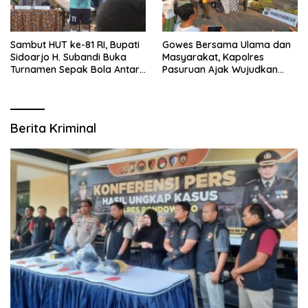
Sambut HUT ke-81 RI, Bupati
Gowes Bersama Ulama dan
Sidoarjo H. Subandi Buka
Masyarakat, Kapolres
Turnamen Sepak Bola Antar
Pasuruan Ajak Wujudkan
RW se-Kecamatan Sukodono
Daerah Aman dan Guyub
Berita Kriminal