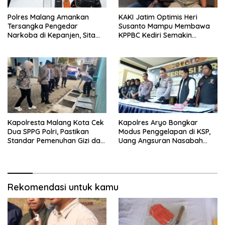
Polres Malang Amankan
KAKI Jatim Optimis Heri
Tersangka Pengedar
Susanto Mampu Membawa
Narkoba di Kepanjen, Sita
KPPBC Kediri Semakin
Sabu 96 Gram dan Ganja 131
Berintegritas
Gram
Kapolresta Malang Kota Cek
Kapolres Aryo Bongkar
Dua SPPG Polri, Pastikan
Modus Penggelapan di KSP,
Standar Pemenuhan Gizi dan
Uang Angsuran Nasabah
Pengelolaan Limbah Berjalan
Raib Ratusan Juta Rupiah
Optimal
Rekomendasi untuk kamu