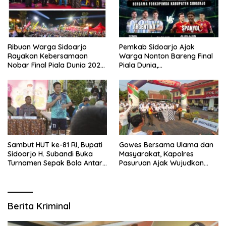
Ribuan Warga Sidoarjo
Pemkab Sidoarjo Ajak
Rayakan Kebersamaan
Warga Nonton Bareng Final
Nobar Final Piala Dunia 2026
Piala Dunia,
Bersama Bupati Subandi dan
Berhadiah Umroh
Forkopimda
Sambut HUT ke-81 RI, Bupati
Gowes Bersama Ulama dan
Sidoarjo H. Subandi Buka
Masyarakat, Kapolres
Turnamen Sepak Bola Antar
Pasuruan Ajak Wujudkan
RW se-Kecamatan Sukodono
Daerah Aman dan Guyub
Berita Kriminal