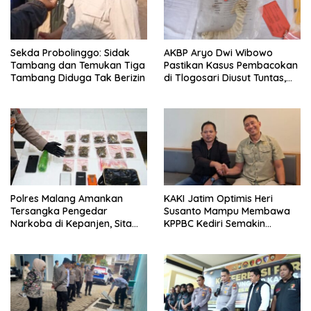
Sekda Probolinggo: Sidak
AKBP Aryo Dwi Wibowo
Tambang dan Temukan Tiga
Pastikan Kasus Pembacokan
Tambang Diduga Tak Berizin
di Tlogosari Diusut Tuntas,
Masyarakat Diimbau Tidak
Main Hakim Sendiri
Polres Malang Amankan
KAKI Jatim Optimis Heri
Tersangka Pengedar
Susanto Mampu Membawa
Narkoba di Kepanjen, Sita
KPPBC Kediri Semakin
Sabu 96 Gram dan Ganja 131
Berintegritas
Gram