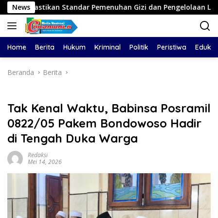
Langsung
 Standar Pemenuhan Gizi dan Pengelolaan Limbah Berjalan Opti
News
ke
konten
Home
Berita
Hukum
Kriminal
Politik
Peristiwa
Edukas
Beranda
Berita
Tak Kenal Waktu, Babinsa Posramil
0822/05 Pakem Bondowoso Hadir
di Tengah Duka Warga
Redaksi
Mei 14, 2026