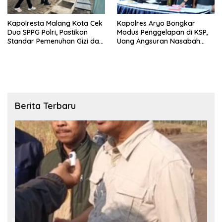
Kapolresta Malang Kota Cek
Kapolres Aryo Bongkar
Dua SPPG Polri, Pastikan
Modus Penggelapan di KSP,
Standar Pemenuhan Gizi dan
Uang Angsuran Nasabah
Pengelolaan Limbah Berjalan
Raib Ratusan Juta Rupiah
Optimal
Berita Terbaru