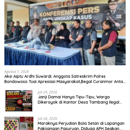
Agustus 1, 2026
Aksi Aiptu Ardhi Suwardi: Anggota Satreskrim Polres
Bondowoso Tuai Apresiasi Masyarakat,Begal Curanmor Antar
Kabupaten Tumbang
Juli 29, 2026
Janji Damai Hanya Tipu-Tipu, Warga
Dikeroyok di Kantor Desa Tambang Ilegal
Bangka
Juli 28, 2026
Maraknya Perjudian Bola Setan di Lapangan
Pakijangan Pasuruan, Diduga APH Seakan