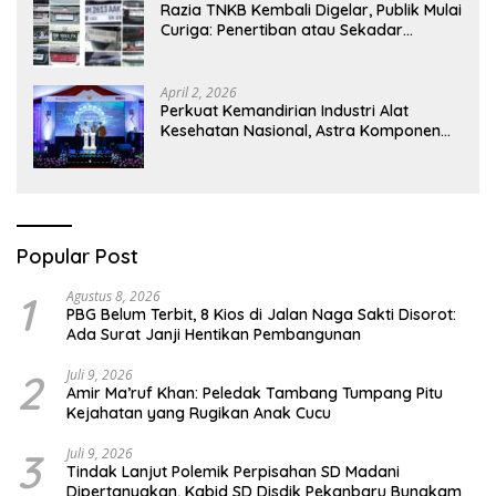
Razia TNKB Kembali Digelar, Publik Mulai
Curiga: Penertiban atau Sekadar
Respons Pemberitaan
April 2, 2026
Perkuat Kemandirian Industri Alat
Kesehatan Nasional, Astra Komponen
Indonesia Hadirkan Alat Kesehatan
Berbasis Teknologi Digital
Popular Post
1
Agustus 8, 2026
PBG Belum Terbit, 8 Kios di Jalan Naga Sakti Disorot:
Ada Surat Janji Hentikan Pembangunan
2
Juli 9, 2026
Amir Ma’ruf Khan: Peledak Tambang Tumpang Pitu
Kejahatan yang Rugikan Anak Cucu
3
Juli 9, 2026
Tindak Lanjut Polemik Perpisahan SD Madani
Dipertanyakan, Kabid SD Disdik Pekanbaru Bungkam