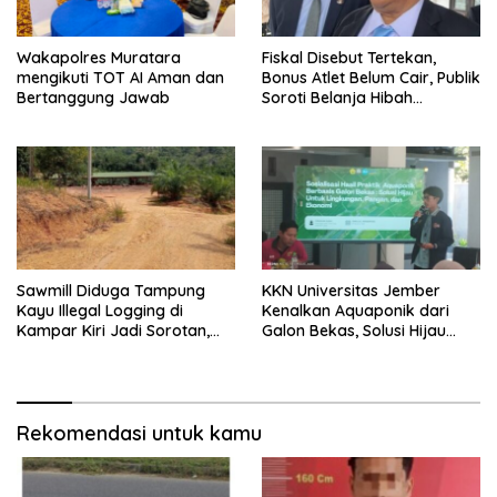
Wakapolres Muratara
Fiskal Disebut Tertekan,
mengikuti TOT AI Aman dan
Bonus Atlet Belum Cair, Publik
Bertanggung Jawab
Soroti Belanja Hibah
Pemprov
Sawmill Diduga Tampung
KKN Universitas Jember
Kayu Illegal Logging di
Kenalkan Aquaponik dari
Kampar Kiri Jadi Sorotan,
Galon Bekas, Solusi Hijau
Polisi Janji Turun Mengecek
untuk Pangan dan Ekonomi
Lokasi
Warga Kalitapen
Rekomendasi untuk kamu