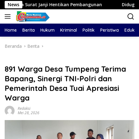
Langsung
at Janji Hentikan Pembangunan
News
Diduga Aniaya Wanita d
ke
konten
Home
Berita
Hukum
Kriminal
Politik
Peristiwa
Edukas
Beranda
Berita
891 Warga Desa Tumpeng Terima
Bapang, Sinergi TNI-Polri dan
Pemerintah Desa Tuai Apresiasi
Warga
Redaksi
Mei 28, 2026