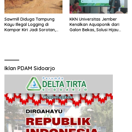
Sawmill Diduga Tampung
KKN Universitas Jember
Kayu Illegal Logging di
Kenalkan Aquaponik dari
Kampar Kiri Jadi Sorotan,
Galon Bekas, Solusi Hijau
Polisi Janji Turun Mengecek
untuk Pangan dan Ekonomi
Lokasi
Warga Kalitapen
Iklan PDAM Sidoarjo