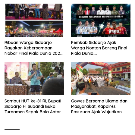
Ribuan Warga Sidoarjo
Pemkab Sidoarjo Ajak
Rayakan Kebersamaan
Warga Nonton Bareng Final
Nobar Final Piala Dunia 2026
Piala Dunia,
Bersama Bupati Subandi dan
Berhadiah Umroh
Forkopimda
Sambut HUT ke-81 RI, Bupati
Gowes Bersama Ulama dan
Sidoarjo H. Subandi Buka
Masyarakat, Kapolres
Turnamen Sepak Bola Antar
Pasuruan Ajak Wujudkan
RW se-Kecamatan Sukodono
Daerah Aman dan Guyub