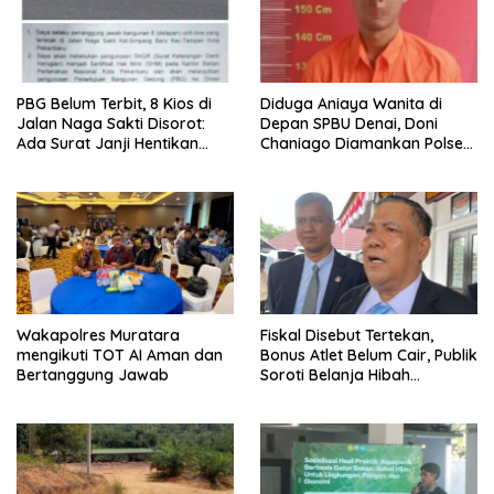
PBG Belum Terbit, 8 Kios di
Diduga Aniaya Wanita di
Jalan Naga Sakti Disorot:
Depan SPBU Denai, Doni
Ada Surat Janji Hentikan
Chaniago Diamankan Polsek
Pembangunan
Medan Area
Wakapolres Muratara
Fiskal Disebut Tertekan,
mengikuti TOT AI Aman dan
Bonus Atlet Belum Cair, Publik
Bertanggung Jawab
Soroti Belanja Hibah
Pemprov