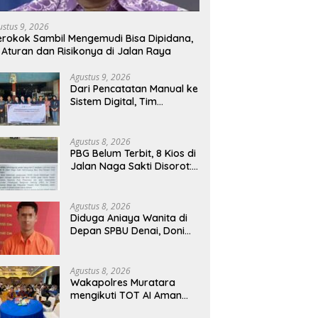
ustus 9, 2026
rokok Sambil Mengemudi Bisa Dipidana,
i Aturan dan Risikonya di Jalan Raya
Agustus 9, 2026
Dari Pencatatan Manual ke
Sistem Digital, Tim
Pengabdian Polinema
PSDKU
Lumajang Dampingi UMKM
Agustus 8, 2026
Toko Bangunan
PBG Belum Terbit, 8 Kios di
Jalan Naga Sakti Disorot:
Ada Surat Janji Hentikan
Pembangunan
Agustus 8, 2026
Diduga Aniaya Wanita di
Depan SPBU Denai, Doni
Chaniago Diamankan
Polsek Medan Area
Agustus 8, 2026
Wakapolres Muratara
mengikuti TOT AI Aman
dan Bertanggung Jawab