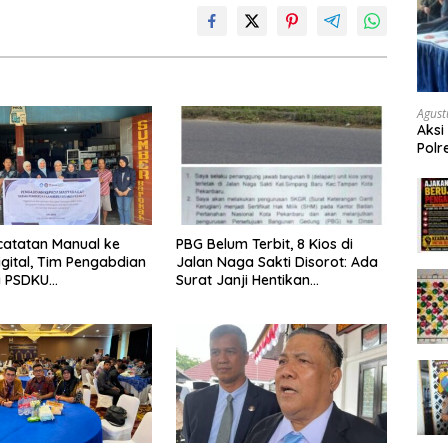
Agust
Aksi
Polr
Masy
Tum
catatan Manual ke
PBG Belum Terbit, 8 Kios di
igital, Tim Pengabdian
Jalan Naga Sakti Disorot: Ada
a PSDKU
Surat Janji Hentikan
g Dampingi UMKM
Pembangunan
ngunan