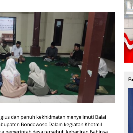
B
igius dan penuh kekhidmatan menyelimuti Balai
abupaten Bondowoso.Dalam kegiatan Khotmil
ma pemerintah desa tersebut, kehadiran Babinsa