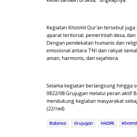
kebersamaan di desa,” ungkapnya.
Kegiatan Khotmil Qur’an tersebut jug
aparat teritorial, pemerintah desa, da
Dengan pendekatan humanis dan relig
emosional antara TNI dan rakyat semak
aman, harmonis, dan sejahtera.
Selama kegiatan berlangsung hingga sel
0822/08 Grujugan melalui peran aktif
mendukung kegiatan masyarakat sebaga
(22/red)
Babinsa
Grujugan
HADIRI
Khotmi