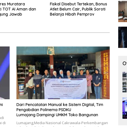
res Muratara
Fiskal Disebut Tertekan, Bonus
i TOT AI Aman dan
Atlet Belum Cair, Publik Soroti
gung Jawab
Belanja Hibah Pemprov
O
ni
Dari Pencatatan Manual ke Sistem Digital, Tim
Pengabdian Polinema PSDKU
Lumajang Dampingi UMKM Toko Bangunan
udi
 di
Lumajang,Media Nasional Cakrawala-Perkembangan