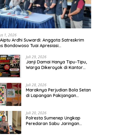
us 1, 2026
 Aiptu Ardhi Suwardi: Anggota Satreskrim
es Bondowoso Tuai Apresiasi
arakat,Begal Curanmor Antar Kabupaten
bang
Juli 29, 2026
Janji Damai Hanya Tipu-Tipu,
Warga Dikeroyok di Kantor
Desa Tambang Ilegal Bangka
Juli 28, 2026
Maraknya Perjudian Bola Setan
di Lapangan Pakijangan
Pasuruan, Diduga APH Seakan
Tutup Mata
Juli 20, 2026
Polresta Sumenep Ungkap
Peredaran Sabu Jaringan
Sampang, Tiga Tersangka
Diamankan