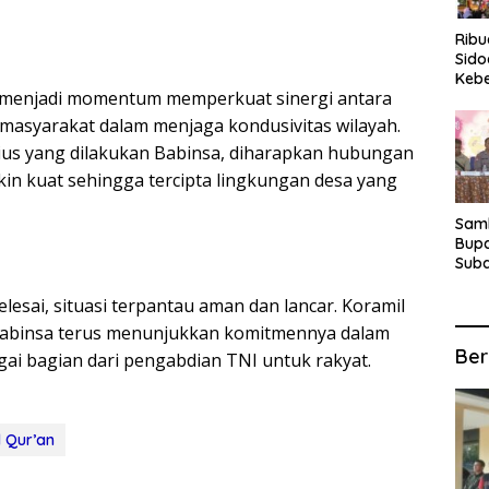
Rib
Sido
Keb
a menjadi momentum memperkuat sinergi antara
Fina
Ber
n masyarakat dalam menjaga kondusivitas wilayah.
Suba
ius yang dilakukan Babinsa, diharapkan hubungan
For
in kuat sehingga tercipta lingkungan desa yang
Samb
Bupa
Suba
Tur
Anta
esai, situasi terpantau aman dan lancar. Koramil
Kec
 Babinsa terus menunjukkan komitmennya dalam
Ber
i bagian dari pengabdian TNI untuk rakyat.
l Qur’an