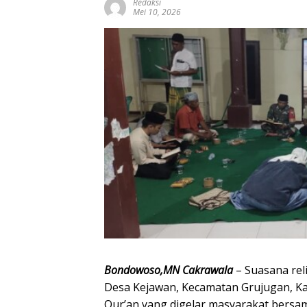
Redaksi
Mei 10, 2026
Bondowoso,MN Cakrawala
– Suasana rel
Desa Kejawan, Kecamatan Grujugan, K
Qur’an yang digelar masyarakat bersa