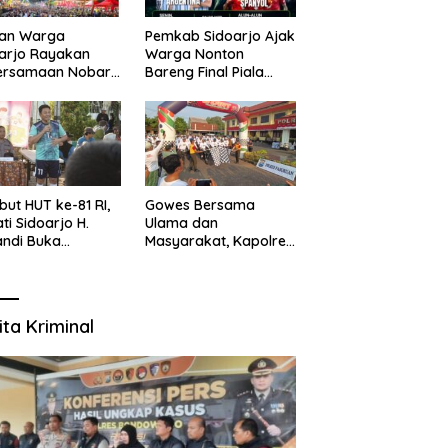
uan Warga
Pemkab Sidoarjo Ajak
arjo Rayakan
Warga Nonton
ersamaan Nobar
Bareng Final Piala
l Piala Dunia 2026
Dunia,
sama Bupati
Berhadiah Umroh
ndi dan
kopimda
ut HUT ke-81 RI,
Gowes Bersama
ti Sidoarjo H.
Ulama dan
ndi Buka
Masyarakat, Kapolres
namen Sepak Bola
Pasuruan Ajak
r RW se-
Wujudkan Daerah
amatan Sukodono
Aman dan Guyub
ita Kriminal