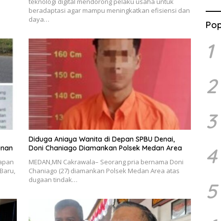
teknologi digital mendorong pelaku usaha untuk
beradaptasi agar mampu meningkatkan efisiensi dan
daya…
Pop
1
2
3
Diduga Aniaya Wanita di Depan SPBU Denai,
4
unan
Doni Chaniago Diamankan Polsek Medan Area
apan
MEDAN,MN Cakrawala– Seorang pria bernama Doni
 Baru,
Chaniago (27) diamankan Polsek Medan Area atas
dugaan tindak…
5