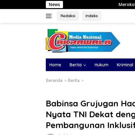
Langsung
News
Merokok Sambil Mengemudi Bisa D
ke
konten
Redaksi
Indeks
Home
Berita
Hukum
Kriminal
Beranda
Berita
Babinsa Grujugan Had
Nyata TNI Dekat den
Pembangunan Inklusi