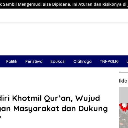
ipidana, Ini Aturan dan Risikonya di Jalan Raya
Dari 
Politik
Peristiwa
Edukasi
Olahraga
TNI-POLRI
Ikl
iri Khotmil Qur’an, Wujud
gan Masyarakat dan Dukung
f