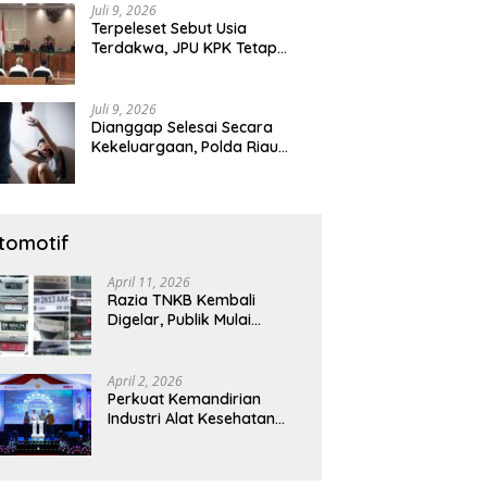
Juli 9, 2026
Terpeleset Sebut Usia
Terdakwa, JPU KPK Tetap
Tuntut Abdul Wahid 8,5 Tahun
Penjara
Juli 9, 2026
Dianggap Selesai Secara
Kekeluargaan, Polda Riau
Tetap Lanjutkan Gelar Perkara
Dugaan Pencabulan Anak
tomotif
April 11, 2026
Razia TNKB Kembali
Digelar, Publik Mulai
Curiga: Penertiban atau
Sekadar Respons
Pemberitaan
April 2, 2026
Perkuat Kemandirian
Industri Alat Kesehatan
Nasional, Astra Komponen
Indonesia Hadirkan Alat
Kesehatan Berbasis