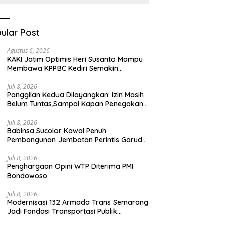
Kesehatan Berbasis
Teknologi Digital
ular Post
Agustus 6, 2026
KAKI Jatim Optimis Heri Susanto Mampu
Membawa KPPBC Kediri Semakin
Berintegritas
Juli 8, 2026
Panggilan Kedua Dilayangkan: Izin Masih
Belum Tuntas,Sampai Kapan Penegakan
Aturan Hanya Berhenti di Tahap
Pembinaan
Juli 8, 2026
Babinsa Sucolor Kawal Penuh
Pembangunan Jembatan Perintis Garuda
Demi Masa Depan Warga
Juli 8, 2026
Penghargaan Opini WTP Diterima PMI
Bondowoso
Juli 8, 2026
Modernisasi 132 Armada Trans Semarang
Jadi Fondasi Transportasi Publik
Berkelanjutan