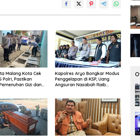
ta Malang Kota Cek
Kapolres Aryo Bongkar Modus
O
 Polri, Pastikan
Penggelapan di KSP, Uang
Pemenuhan Gizi dan
Angsuran Nasabah Raib
aan Limbah Berjalan
Ratusan Juta Rupiah