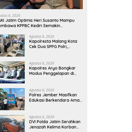
ustus 6, 2026
KI Jatim Optimis Heri Susanto Mampu
embawa KPPBC Kediri Semakin
rintegritas
Agustus 6, 2026
Kapolresta Malang Kota
Cek Dua SPPG Polri,
Pastikan Standar
Pemenuhan Gizi dan
Pengelolaan Limbah
Agustus 6, 2026
Berjalan Optimal
Kapolres Aryo Bongkar
Modus Penggelapan di
KSP, Uang Angsuran
Nasabah Raib Ratusan
Juta Rupiah
Agustus 6, 2026
Polres Jember Masifkan
Edukasi Berkendara Aman
di Titik Rawan Kecelakaan
Agustus 6, 2026
DVI Polda Jatim Serahkan
Jenazah Kelima Korban