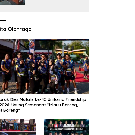
KM Mutiara Sentosa II
ita Olahraga
rak Dies Natalis ke-45 Unitomo Friendship
2026: Usung Semangat “Mlayu Bareng,
t Bareng”