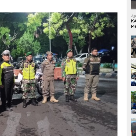
Ag
KA
M
Be