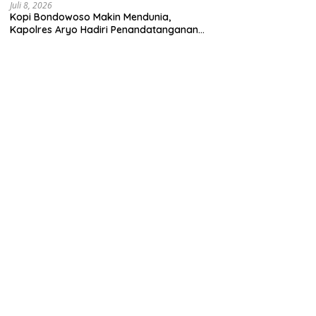
Juli 8, 2026
Kopi Bondowoso Makin Mendunia,
Kapolres Aryo Hadiri Penandatanganan
Kerja Sama Strategis