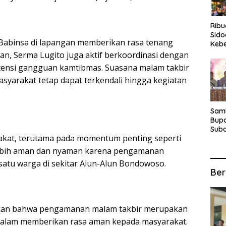
Rib
Sido
Babinsa di lapangan memberikan rasa tenang
Keb
Fina
n, Serma Lugito juga aktif berkoordinasi dengan
Ber
otensi gangguan kamtibmas. Suasana malam takbir
Suba
syarakat tetap dapat terkendali hingga kegiatan
For
Samb
Bupa
Suba
rakat, terutama pada momentum penting seperti
Tur
Anta
 lebih aman dan nyaman karena pengamanan
Kec
 satu warga di sekitar Alun-Alun Bondowoso.
Ber
skan bahwa pengamanan malam takbir merupakan
 dalam memberikan rasa aman kepada masyarakat.