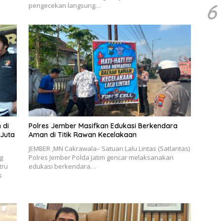
6
pengecekan langsung…
 di
Polres Jember Masifkan Edukasi Berkendara
 Juta
Aman di Titik Rawan Kecelakaan
JEMBER ,MN Cakrawala– Satuan Lalu Lintas (Satlantas)
g
Polres Jember Polda Jatim gencar melaksanakan
tru
edukasi berkendara…
s