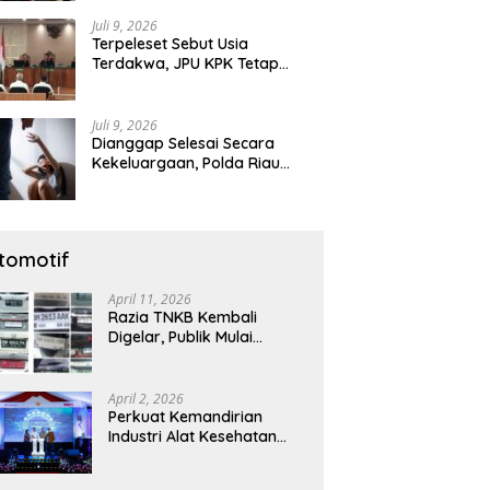
Diamankan
Juli 9, 2026
Terpeleset Sebut Usia
Terdakwa, JPU KPK Tetap
Tuntut Abdul Wahid 8,5 Tahun
Penjara
Juli 9, 2026
Dianggap Selesai Secara
Kekeluargaan, Polda Riau
Tetap Lanjutkan Gelar Perkara
Dugaan Pencabulan Anak
tomotif
April 11, 2026
Razia TNKB Kembali
Digelar, Publik Mulai
Curiga: Penertiban atau
Sekadar Respons
Pemberitaan
April 2, 2026
Perkuat Kemandirian
Industri Alat Kesehatan
Nasional, Astra Komponen
Indonesia Hadirkan Alat