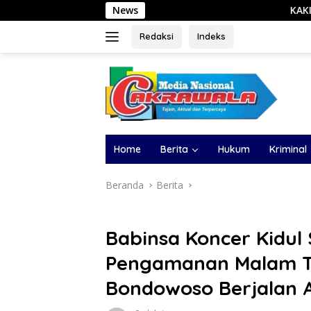
Langsung
News
KAKI Jatim Optimis Heri Su
ke
konten
Redaksi
Indeks
Home
Berita
Hukum
Kriminal
Beranda
Berita
Babinsa Koncer Kidul
Pengamanan Malam Ta
Bondowoso Berjalan