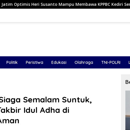
santo Mampu Membawa KPPBC Kediri Semakin Berintegritas
Politik
Peristiwa
Edukasi
Olahraga
TNI-POLRI
B
 Siaga Semalam Suntuk,
kbir Idul Adha di
 Aman