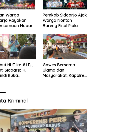
uan Warga
Pemkab Sidoarjo Ajak
arjo Rayakan
Warga Nonton
ersamaan Nobar
Bareng Final Piala
l Piala Dunia 2026
Dunia,
sama Bupati
Berhadiah Umroh
ndi dan
kopimda
ut HUT ke-81 RI,
Gowes Bersama
ti Sidoarjo H.
Ulama dan
ndi Buka
Masyarakat, Kapolres
namen Sepak Bola
Pasuruan Ajak
r RW se-
Wujudkan Daerah
amatan Sukodono
Aman dan Guyub
ita Kriminal