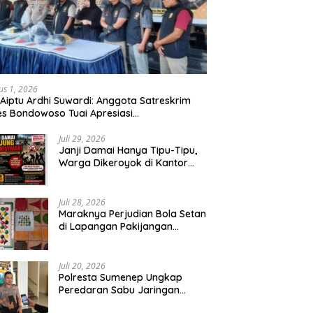
us 1, 2026
 Aiptu Ardhi Suwardi: Anggota Satreskrim
es Bondowoso Tuai Apresiasi
arakat,Begal Curanmor Antar Kabupaten
bang
Juli 29, 2026
Janji Damai Hanya Tipu-Tipu,
Warga Dikeroyok di Kantor
Desa Tambang Ilegal Bangka
Juli 28, 2026
Maraknya Perjudian Bola Setan
di Lapangan Pakijangan
Pasuruan, Diduga APH Seakan
Tutup Mata
Juli 20, 2026
Polresta Sumenep Ungkap
Peredaran Sabu Jaringan
Sampang, Tiga Tersangka