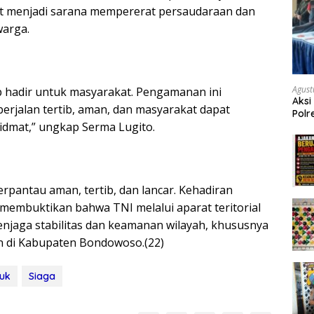
t menjadi sarana mempererat persaudaraan dan
warga.
Agust
ap hadir untuk masyarakat. Pengamanan ini
Aksi
berjalan tertib, aman, dan masyarakat dapat
Polr
dmat,” ungkap Serma Lugito.
Masy
Tum
erpantau aman, tertib, dan lancar. Kehadiran
membuktikan bahwa TNI melalui aparat teritorial
njaga stabilitas dan keamanan wilayah, khususnya
 di Kabupaten Bondowoso.(22)
uk
Siaga