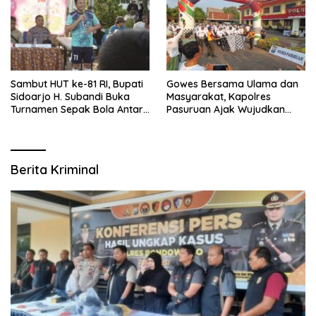
Sambut HUT ke-81 RI, Bupati
Gowes Bersama Ulama dan
Sidoarjo H. Subandi Buka
Masyarakat, Kapolres
Turnamen Sepak Bola Antar
Pasuruan Ajak Wujudkan
RW se-Kecamatan Sukodono
Daerah Aman dan Guyub
Berita Kriminal