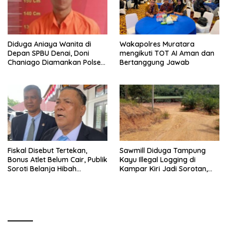
Diduga Aniaya Wanita di
Wakapolres Muratara
Depan SPBU Denai, Doni
mengikuti TOT AI Aman dan
Chaniago Diamankan Polsek
Bertanggung Jawab
Medan Area
Fiskal Disebut Tertekan,
Sawmill Diduga Tampung
Bonus Atlet Belum Cair, Publik
Kayu Illegal Logging di
Soroti Belanja Hibah
Kampar Kiri Jadi Sorotan,
Pemprov
Polisi Janji Turun Mengecek
Lokasi