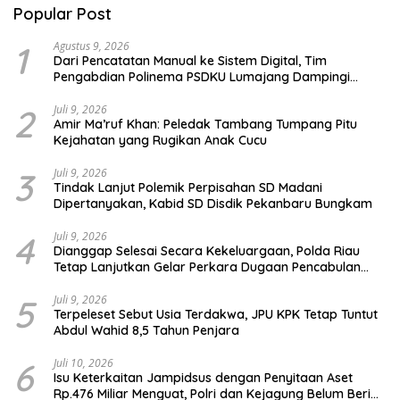
Popular Post
1
Agustus 9, 2026
Dari Pencatatan Manual ke Sistem Digital, Tim
Pengabdian Polinema PSDKU Lumajang Dampingi
UMKM Toko Bangunan
2
Juli 9, 2026
Amir Ma’ruf Khan: Peledak Tambang Tumpang Pitu
Kejahatan yang Rugikan Anak Cucu
3
Juli 9, 2026
Tindak Lanjut Polemik Perpisahan SD Madani
Dipertanyakan, Kabid SD Disdik Pekanbaru Bungkam
4
Juli 9, 2026
Dianggap Selesai Secara Kekeluargaan, Polda Riau
Tetap Lanjutkan Gelar Perkara Dugaan Pencabulan
Anak
5
Juli 9, 2026
Terpeleset Sebut Usia Terdakwa, JPU KPK Tetap Tuntut
Abdul Wahid 8,5 Tahun Penjara
6
Juli 10, 2026
Isu Keterkaitan Jampidsus dengan Penyitaan Aset
Rp.476 Miliar Menguat, Polri dan Kejagung Belum Beri