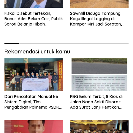
Fiskal Disebut Tertekan,
Sawmill Diduga Tampung
Bonus Atlet Belum Cair, Publik
Kayu Illegal Logging di
Soroti Belanja Hibah
Kampar Kiri Jadi Sorotan,
Pemprov
Polisi Janji Turun Mengecek
Lokasi
Rekomendasi untuk kamu
Dari Pencatatan Manual ke
PBG Belum Terbit, 8 Kios di
Sistem Digital, Tim
Jalan Naga Sakti Disorot:
Pengabdian Polinema PSDKU
Ada Surat Janji Hentikan
Lumajang Dampingi UMKM
Pembangunan
Toko Bangunan