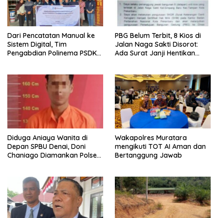
Dari Pencatatan Manual ke
PBG Belum Terbit, 8 Kios di
Sistem Digital, Tim
Jalan Naga Sakti Disorot:
Pengabdian Polinema PSDKU
Ada Surat Janji Hentikan
Lumajang Dampingi UMKM
Pembangunan
Toko Bangunan
Diduga Aniaya Wanita di
Wakapolres Muratara
Depan SPBU Denai, Doni
mengikuti TOT AI Aman dan
Chaniago Diamankan Polsek
Bertanggung Jawab
Medan Area