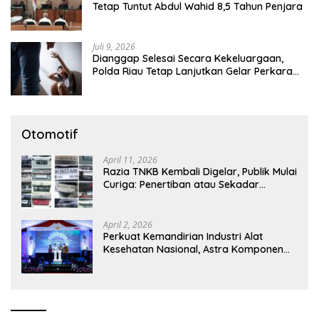
Tetap Tuntut Abdul Wahid 8,5 Tahun Penjara
Juli 9, 2026
Dianggap Selesai Secara Kekeluargaan,
Polda Riau Tetap Lanjutkan Gelar Perkara
Dugaan Pencabulan Anak
Otomotif
April 11, 2026
Razia TNKB Kembali Digelar, Publik Mulai
Curiga: Penertiban atau Sekadar
Respons Pemberitaan
April 2, 2026
Perkuat Kemandirian Industri Alat
Kesehatan Nasional, Astra Komponen
Indonesia Hadirkan Alat Kesehatan
Berbasis Teknologi Digital