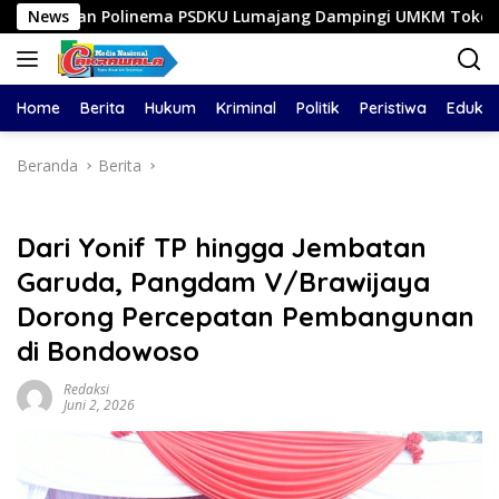
Langsung
linema PSDKU Lumajang Dampingi UMKM Toko Bangunan
News
ke
konten
Home
Berita
Hukum
Kriminal
Politik
Peristiwa
Edukas
Beranda
Berita
Dari Yonif TP hingga Jembatan
Garuda, Pangdam V/Brawijaya
Dorong Percepatan Pembangunan
di Bondowoso
Redaksi
Juni 2, 2026