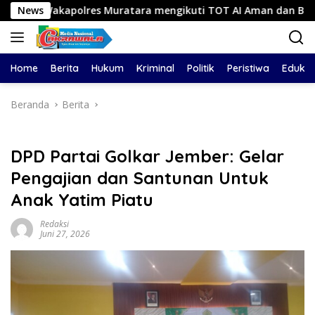
Langsung
s Muratara mengikuti TOT AI Aman dan Bertanggung Jawab
News
ke
konten
Home
Berita
Hukum
Kriminal
Politik
Peristiwa
Edukas
Beranda
Berita
DPD Partai Golkar Jember: Gelar
Pengajian dan Santunan Untuk
Anak Yatim Piatu
Redaksi
Juni 27, 2026