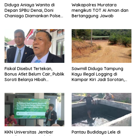
Diduga Aniaya Wanita di
Wakapolres Muratara
Depan SPBU Denai, Doni
mengikuti TOT AI Aman dan
Chaniago Diamankan Polsek
Bertanggung Jawab
Medan Area
Fiskal Disebut Tertekan,
Sawmill Diduga Tampung
Bonus Atlet Belum Cair, Publik
Kayu Illegal Logging di
Soroti Belanja Hibah
Kampar Kiri Jadi Sorotan,
Pemprov
Polisi Janji Turun Mengecek
Lokasi
KKN Universitas Jember
Pantau Budidaya Lele di