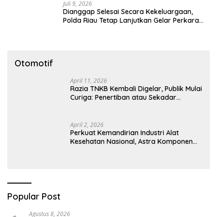
Juli 9, 2026
Dianggap Selesai Secara Kekeluargaan,
Polda Riau Tetap Lanjutkan Gelar Perkara
Dugaan Pencabulan Anak
Otomotif
April 11, 2026
Razia TNKB Kembali Digelar, Publik Mulai
Curiga: Penertiban atau Sekadar
Respons Pemberitaan
April 2, 2026
Perkuat Kemandirian Industri Alat
Kesehatan Nasional, Astra Komponen
Indonesia Hadirkan Alat Kesehatan
Berbasis Teknologi Digital
Popular Post
Agustus 8, 2026