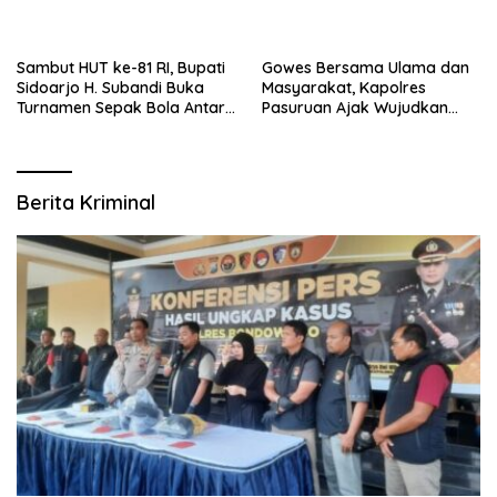
Sambut HUT ke-81 RI, Bupati
Gowes Bersama Ulama dan
Sidoarjo H. Subandi Buka
Masyarakat, Kapolres
Turnamen Sepak Bola Antar
Pasuruan Ajak Wujudkan
RW se-Kecamatan Sukodono
Daerah Aman dan Guyub
Berita Kriminal