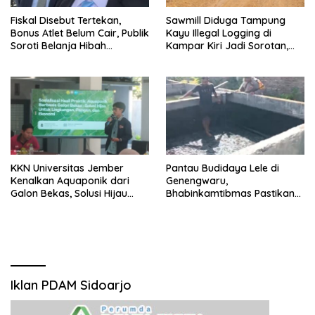
Fiskal Disebut Tertekan,
Sawmill Diduga Tampung
Bonus Atlet Belum Cair, Publik
Kayu Illegal Logging di
Soroti Belanja Hibah
Kampar Kiri Jadi Sorotan,
Pemprov
Polisi Janji Turun Mengecek
Lokasi
KKN Universitas Jember
Pantau Budidaya Lele di
Kenalkan Aquaponik dari
Genengwaru,
Galon Bekas, Solusi Hijau
Bhabinkamtibmas Pastikan
untuk Pangan dan Ekonomi
Pertumbuhan Ikan Berjalan
Warga Kalitapen
Baik
Iklan PDAM Sidoarjo