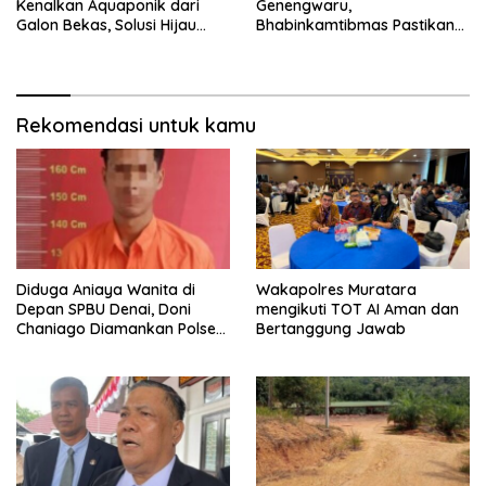
Kenalkan Aquaponik dari
Genengwaru,
Galon Bekas, Solusi Hijau
Bhabinkamtibmas Pastikan
untuk Pangan dan Ekonomi
Pertumbuhan Ikan Berjalan
Warga Kalitapen
Baik
Rekomendasi untuk kamu
Diduga Aniaya Wanita di
Wakapolres Muratara
Depan SPBU Denai, Doni
mengikuti TOT AI Aman dan
Chaniago Diamankan Polsek
Bertanggung Jawab
Medan Area