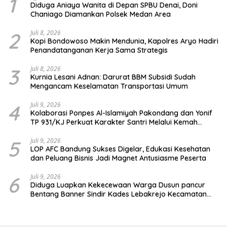
1
Diduga Aniaya Wanita di Depan SPBU Denai, Doni
Chaniago Diamankan Polsek Medan Area
2
Juli 8, 2026
Kopi Bondowoso Makin Mendunia, Kapolres Aryo Hadiri
Penandatanganan Kerja Sama Strategis
3
Juli 8, 2026
Kurnia Lesani Adnan: Darurat BBM Subsidi Sudah
Mengancam Keselamatan Transportasi Umum
4
Juli 9, 2026
Kolaborasi Ponpes Al-Islamiyah Pakondang dan Yonif
TP 931/KJ Perkuat Karakter Santri Melalui Kemah
HIMMAH ke-51
5
Juli 9, 2026
LOP AFC Bandung Sukses Digelar, Edukasi Kesehatan
dan Peluang Bisnis Jadi Magnet Antusiasme Peserta
6
Juli 9, 2026
Diduga Luapkan Kekecewaan Warga Dusun pancur
Bentang Banner Sindir Kades Lebakrejo Kecamatan
Purwodadi