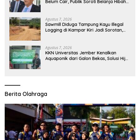
Belum Cair, Publik Soroti Belanja Hibah
Pemprov
Agustus 7, 2026
Sawmill Diduga Tampung Kayu Illegal
Logging di Kampar Kiri Jadi Sorotan,
Polisi Janji Turun Mengecek Lokasi
Agustus 7, 2026
KKN Universitas Jember Kenalkan
Aquaponik dari Galon Bekas, Solusi Hijau
untuk Pangan dan Ekonomi Warga
Kalitapen
Berita Olahraga