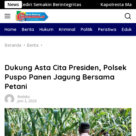
Langsung
Semakin Berintegritas
News
Kapolresta Malang Kota Cek Dua
ke
konten
Home
Berita
Hukum
Kriminal
Politik
Peristiwa
Edukas
Beranda
Berita
Dukung Asta Cita Presiden, Polsek
Puspo Panen Jagung Bersama
Petani
Redaksi
Juni 3, 2026