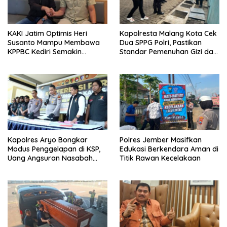
KAKI Jatim Optimis Heri
Kapolresta Malang Kota Cek
Susanto Mampu Membawa
Dua SPPG Polri, Pastikan
KPPBC Kediri Semakin
Standar Pemenuhan Gizi dan
Berintegritas
Pengelolaan Limbah Berjalan
Optimal
Kapolres Aryo Bongkar
Polres Jember Masifkan
Modus Penggelapan di KSP,
Edukasi Berkendara Aman di
Uang Angsuran Nasabah
Titik Rawan Kecelakaan
Raib Ratusan Juta Rupiah