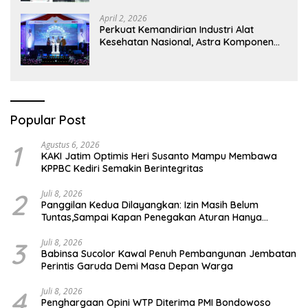
April 2, 2026
Perkuat Kemandirian Industri Alat
Kesehatan Nasional, Astra Komponen
Indonesia Hadirkan Alat Kesehatan
Berbasis Teknologi Digital
Popular Post
1
Agustus 6, 2026
KAKI Jatim Optimis Heri Susanto Mampu Membawa
KPPBC Kediri Semakin Berintegritas
2
Juli 8, 2026
Panggilan Kedua Dilayangkan: Izin Masih Belum
Tuntas,Sampai Kapan Penegakan Aturan Hanya
Berhenti di Tahap Pembinaan
3
Juli 8, 2026
Babinsa Sucolor Kawal Penuh Pembangunan Jembatan
Perintis Garuda Demi Masa Depan Warga
4
Juli 8, 2026
Penghargaan Opini WTP Diterima PMI Bondowoso