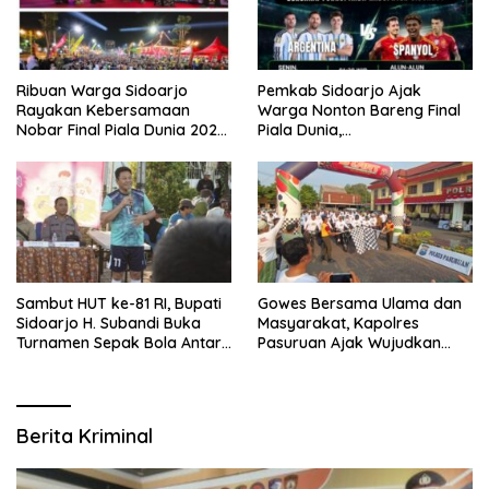
Ribuan Warga Sidoarjo
Pemkab Sidoarjo Ajak
Rayakan Kebersamaan
Warga Nonton Bareng Final
Nobar Final Piala Dunia 2026
Piala Dunia,
Bersama Bupati Subandi dan
Berhadiah Umroh
Forkopimda
Sambut HUT ke-81 RI, Bupati
Gowes Bersama Ulama dan
Sidoarjo H. Subandi Buka
Masyarakat, Kapolres
Turnamen Sepak Bola Antar
Pasuruan Ajak Wujudkan
RW se-Kecamatan Sukodono
Daerah Aman dan Guyub
Berita Kriminal