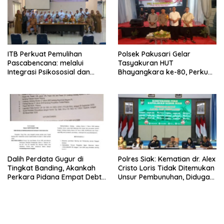
ITB Perkuat Pemulihan
Polsek Pakusari Gelar
Pascabencana: melalui
Tasyakuran HUT
Integrasi Psikososial dan
Bhayangkara ke-80, Perkuat
Kesehatan Serta Teknologi AI
Sinergitas Muspika dan
di Bireuen Aceh
Masyarakat
Dalih Perdata Gugur di
Polres Siak: Kematian dr. Alex
Tingkat Banding, Akankah
Cristo Loris Tidak Ditemukan
Perkara Pidana Empat Debt
Unsur Pembunuhan, Diduga
Collector Kini Berlanjut
Akibat Perbuatannya Sendiri