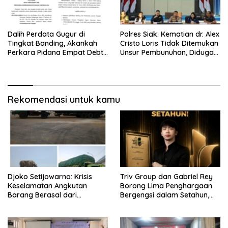
Dalih Perdata Gugur di
Polres Siak: Kematian dr. Alex
Tingkat Banding, Akankah
Cristo Loris Tidak Ditemukan
Perkara Pidana Empat Debt
Unsur Pembunuhan, Diduga
Collector Kini Berlanjut
Akibat Perbuatannya Sendiri
Rekomendasi untuk kamu
Djoko Setijowarno: Krisis
Triv Group dan Gabriel Rey
Keselamatan Angkutan
Borong Lima Penghargaan
Barang Berasal dari
Bergengsi dalam Setahun,
Kegagalan Sistem, Bukan
Perkuat Posisi sebagai
Sekadar Human Error
Pemimpin Industri Aset Kripto
Indonesia