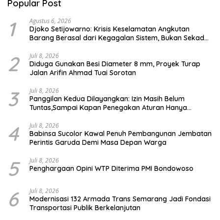
Popular Post
1
Agustus 6, 2026
Djoko Setijowarno: Krisis Keselamatan Angkutan
Barang Berasal dari Kegagalan Sistem, Bukan Sekadar
Human Error
2
Juli 8, 2026
Diduga Gunakan Besi Diameter 8 mm, Proyek Turap
Jalan Arifin Ahmad Tuai Sorotan
3
Juli 8, 2026
Panggilan Kedua Dilayangkan: Izin Masih Belum
Tuntas,Sampai Kapan Penegakan Aturan Hanya
Berhenti di Tahap Pembinaan
4
Juli 8, 2026
Babinsa Sucolor Kawal Penuh Pembangunan Jembatan
Perintis Garuda Demi Masa Depan Warga
5
Juli 8, 2026
Penghargaan Opini WTP Diterima PMI Bondowoso
6
Juli 8, 2026
Modernisasi 132 Armada Trans Semarang Jadi Fondasi
Transportasi Publik Berkelanjutan