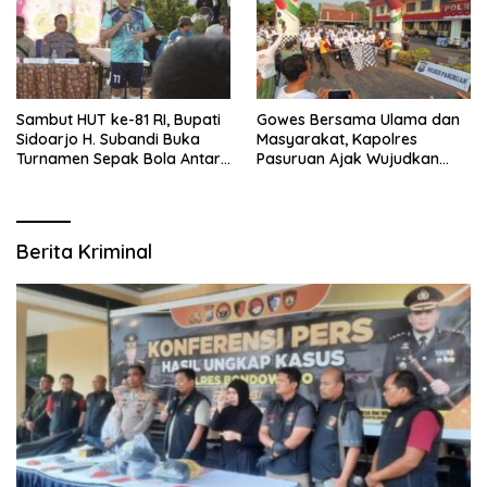
Sambut HUT ke-81 RI, Bupati
Gowes Bersama Ulama dan
Sidoarjo H. Subandi Buka
Masyarakat, Kapolres
Turnamen Sepak Bola Antar
Pasuruan Ajak Wujudkan
RW se-Kecamatan Sukodono
Daerah Aman dan Guyub
Berita Kriminal