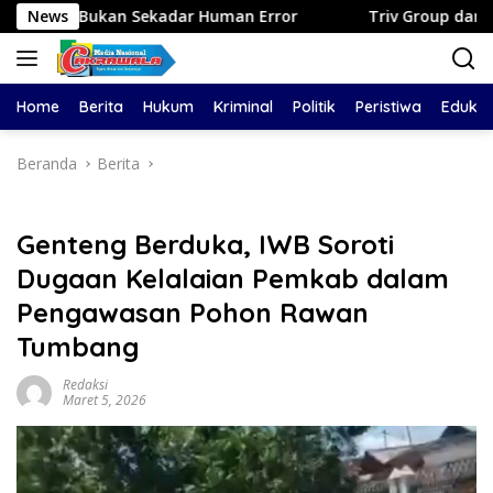
Langsung
n Sekadar Human Error
News
Triv Group dan Gabriel Rey Bor
ke
konten
Home
Berita
Hukum
Kriminal
Politik
Peristiwa
Edukas
Beranda
Berita
Genteng Berduka, IWB Soroti
Dugaan Kelalaian Pemkab dalam
Pengawasan Pohon Rawan
Tumbang
Redaksi
Maret 5, 2026