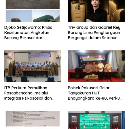
Djoko Setijowarno: Krisis
Triv Group dan Gabriel Rey
Keselamatan Angkutan
Borong Lima Penghargaan
Barang Berasal dari
Bergengsi dalam Setahun,
Kegagalan Sistem, Bukan
Perkuat Posisi sebagai
Sekadar Human Error
Pemimpin Industri Aset Kripto
Indonesia
ITB Perkuat Pemulihan
Polsek Pakusari Gelar
Pascabencana: melalui
Tasyakuran HUT
Integrasi Psikososial dan
Bhayangkara ke-80, Perkuat
Kesehatan Serta Teknologi AI
Sinergitas Muspika dan
di Bireuen Aceh
Masyarakat