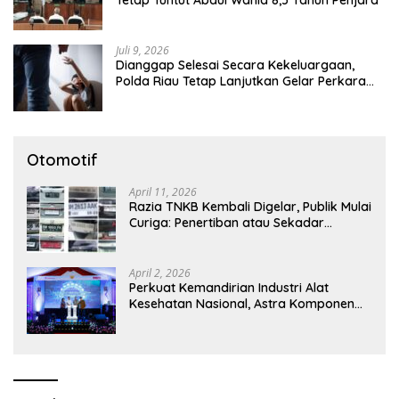
Tetap Tuntut Abdul Wahid 8,5 Tahun Penjara
Juli 9, 2026
Dianggap Selesai Secara Kekeluargaan,
Polda Riau Tetap Lanjutkan Gelar Perkara
Dugaan Pencabulan Anak
Otomotif
April 11, 2026
Razia TNKB Kembali Digelar, Publik Mulai
Curiga: Penertiban atau Sekadar
Respons Pemberitaan
April 2, 2026
Perkuat Kemandirian Industri Alat
Kesehatan Nasional, Astra Komponen
Indonesia Hadirkan Alat Kesehatan
Berbasis Teknologi Digital