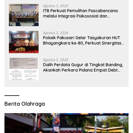
Agustus 5, 2026
ITB Perkuat Pemulihan Pascabencana:
melalui Integrasi Psikososial dan
Kesehatan Serta Teknologi AI di Bireuen
Aceh
Agustus 5, 2026
Polsek Pakusari Gelar Tasyakuran HUT
Bhayangkara ke-80, Perkuat Sinergitas
Muspika dan Masyarakat
Agustus 5, 2026
Dalih Perdata Gugur di Tingkat Banding,
Akankah Perkara Pidana Empat Debt
Collector Kini Berlanjut
Berita Olahraga