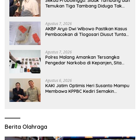
Sekda Probolinggo: Sidak Tambang dan
Temukan Tiga Tambang Diduga Tak
Berizin
Agustus 7, 2026
AKBP Aryo Dwi Wibowo Pastikan Kasus
Pembacokan di Tlogosari Diusut Tuntas,
Masyarakat Diimbau Tidak Main Hakim
Sendiri
Agustus 7, 2026
Polres Malang Amankan Tersangka
Pengedar Narkoba di Kepanjen, Sita
Sabu 96 Gram dan Ganja 131 Gram
Agustus 6, 2026
KAKI Jatim Optimis Heri Susanto Mampu
Membawa KPPBC Kediri Semakin
Berintegritas
Berita Olahraga