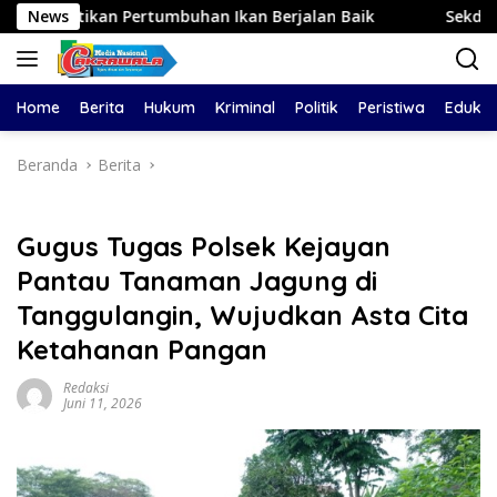
Langsung
ertumbuhan Ikan Berjalan Baik
News
Sekda Probolinggo: Si
ke
konten
Home
Berita
Hukum
Kriminal
Politik
Peristiwa
Edukas
Beranda
Berita
Gugus Tugas Polsek Kejayan
Pantau Tanaman Jagung di
Tanggulangin, Wujudkan Asta Cita
Ketahanan Pangan
Redaksi
Juni 11, 2026