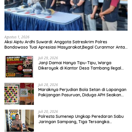
Agustus 1, 2026
Aksi Aiptu Ardhi Suwardi: Anggota Satreskrim Polres
Bondowoso Tuai Apresiasi Masyarakat,Begal Curanmor Antar
Kabupaten Tumbang
Juli 29, 2026
Janji Damai Hanya Tipu-Tipu, Warga
Dikeroyok di Kantor Desa Tambang Ilegal
Bangka
Juli 28, 2026
Maraknya Perjudian Bola Setan di Lapangan
Pakijangan Pasuruan, Diduga APH Seakan
Tutup Mata
Juli 20, 2026
Polresta Sumenep Ungkap Peredaran Sabu
Jaringan Sampang, Tiga Tersangka
Diamankan