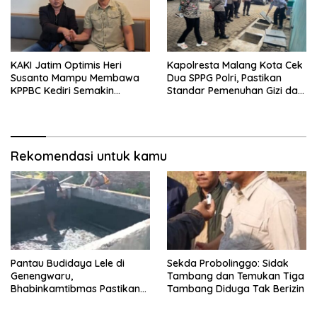
KAKI Jatim Optimis Heri
Kapolresta Malang Kota Cek
Susanto Mampu Membawa
Dua SPPG Polri, Pastikan
KPPBC Kediri Semakin
Standar Pemenuhan Gizi dan
Berintegritas
Pengelolaan Limbah Berjalan
Optimal
Rekomendasi untuk kamu
Pantau Budidaya Lele di
Sekda Probolinggo: Sidak
Genengwaru,
Tambang dan Temukan Tiga
Bhabinkamtibmas Pastikan
Tambang Diduga Tak Berizin
Pertumbuhan Ikan Berjalan
Baik