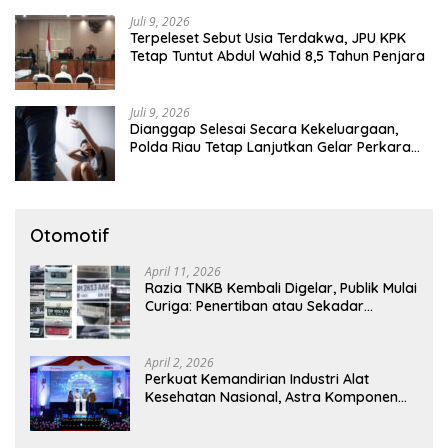
Juli 9, 2026
Terpeleset Sebut Usia Terdakwa, JPU KPK
Tetap Tuntut Abdul Wahid 8,5 Tahun Penjara
Juli 9, 2026
Dianggap Selesai Secara Kekeluargaan,
Polda Riau Tetap Lanjutkan Gelar Perkara
Dugaan Pencabulan Anak
Otomotif
April 11, 2026
Razia TNKB Kembali Digelar, Publik Mulai
Curiga: Penertiban atau Sekadar
Respons Pemberitaan
April 2, 2026
Perkuat Kemandirian Industri Alat
Kesehatan Nasional, Astra Komponen
Indonesia Hadirkan Alat Kesehatan
Berbasis Teknologi Digital