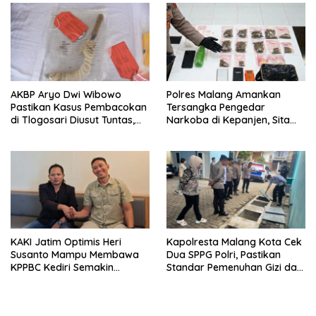
AKBP Aryo Dwi Wibowo
Polres Malang Amankan
Pastikan Kasus Pembacokan
Tersangka Pengedar
di Tlogosari Diusut Tuntas,
Narkoba di Kepanjen, Sita
Masyarakat Diimbau Tidak
Sabu 96 Gram dan Ganja 131
Main Hakim Sendiri
Gram
KAKI Jatim Optimis Heri
Kapolresta Malang Kota Cek
Susanto Mampu Membawa
Dua SPPG Polri, Pastikan
KPPBC Kediri Semakin
Standar Pemenuhan Gizi dan
Berintegritas
Pengelolaan Limbah Berjalan
Optimal