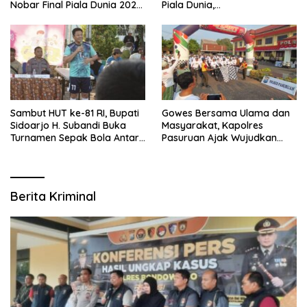
Nobar Final Piala Dunia 2026
Piala Dunia,
Bersama Bupati Subandi dan
Berhadiah Umroh
Forkopimda
Sambut HUT ke-81 RI, Bupati
Gowes Bersama Ulama dan
Sidoarjo H. Subandi Buka
Masyarakat, Kapolres
Turnamen Sepak Bola Antar
Pasuruan Ajak Wujudkan
RW se-Kecamatan Sukodono
Daerah Aman dan Guyub
Berita Kriminal