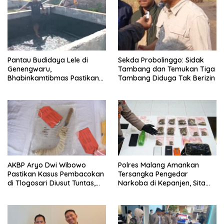
Pantau Budidaya Lele di
Sekda Probolinggo: Sidak
Genengwaru,
Tambang dan Temukan Tiga
Bhabinkamtibmas Pastikan
Tambang Diduga Tak Berizin
Pertumbuhan Ikan Berjalan
Baik
AKBP Aryo Dwi Wibowo
Polres Malang Amankan
Pastikan Kasus Pembacokan
Tersangka Pengedar
di Tlogosari Diusut Tuntas,
Narkoba di Kepanjen, Sita
Masyarakat Diimbau Tidak
Sabu 96 Gram dan Ganja 131
Main Hakim Sendiri
Gram