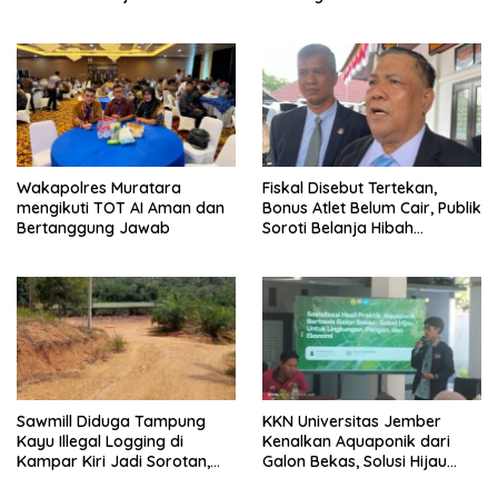
Pembangunan
Medan Area
Wakapolres Muratara
Fiskal Disebut Tertekan,
mengikuti TOT AI Aman dan
Bonus Atlet Belum Cair, Publik
Bertanggung Jawab
Soroti Belanja Hibah
Pemprov
Sawmill Diduga Tampung
KKN Universitas Jember
Kayu Illegal Logging di
Kenalkan Aquaponik dari
Kampar Kiri Jadi Sorotan,
Galon Bekas, Solusi Hijau
Polisi Janji Turun Mengecek
untuk Pangan dan Ekonomi