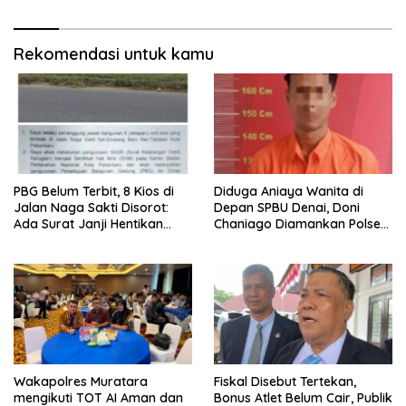
Lokasi
Warga Kalitapen
Rekomendasi untuk kamu
PBG Belum Terbit, 8 Kios di
Diduga Aniaya Wanita di
Jalan Naga Sakti Disorot:
Depan SPBU Denai, Doni
Ada Surat Janji Hentikan
Chaniago Diamankan Polsek
Pembangunan
Medan Area
Wakapolres Muratara
Fiskal Disebut Tertekan,
mengikuti TOT AI Aman dan
Bonus Atlet Belum Cair, Publik