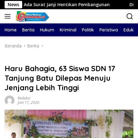
Langsung
urat Janji Hentikan Pembangunan
News
Diduga Aniaya Wanita 
ke
konten
Home
Berita
Hukum
Kriminal
Politik
Peristiwa
Edukas
Beranda
Berita
Haru Bahagia, 63 Siswa SDN 17
Tanjung Batu Dilepas Menuju
Jenjang Lebih Tinggi
Redaksi
Juni 11, 2026