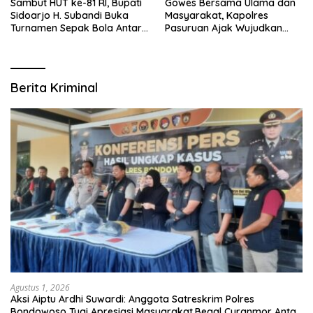
Sambut HUT ke-81 RI, Bupati
Gowes Bersama Ulama dan
Sidoarjo H. Subandi Buka
Masyarakat, Kapolres
Turnamen Sepak Bola Antar
Pasuruan Ajak Wujudkan
RW se-Kecamatan Sukodono
Daerah Aman dan Guyub
Berita Kriminal
Agustus 1, 2026
Aksi Aiptu Ardhi Suwardi: Anggota Satreskrim Polres
Bondowoso Tuai Apresiasi Masyarakat,Begal Curanmor Antar