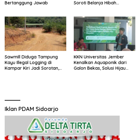
Bertanggung Jawab
Soroti Belanja Hibah
Pemprov
Sawmill Diduga Tampung
KKN Universitas Jember
Kayu Illegal Logging di
Kenalkan Aquaponik dari
Kampar Kiri Jadi Sorotan,
Galon Bekas, Solusi Hijau
Polisi Janji Turun Mengecek
untuk Pangan dan Ekonomi
Lokasi
Warga Kalitapen
Iklan PDAM Sidoarjo