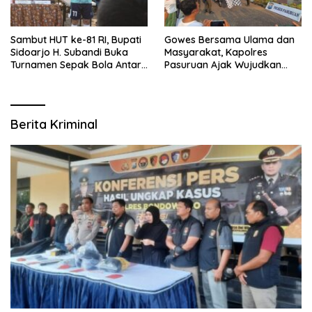
Sambut HUT ke-81 RI, Bupati
Gowes Bersama Ulama dan
Sidoarjo H. Subandi Buka
Masyarakat, Kapolres
Turnamen Sepak Bola Antar
Pasuruan Ajak Wujudkan
RW se-Kecamatan Sukodono
Daerah Aman dan Guyub
Berita Kriminal