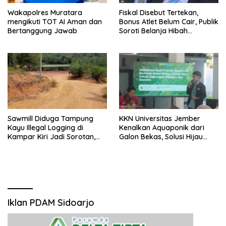
Wakapolres Muratara
Fiskal Disebut Tertekan,
mengikuti TOT AI Aman dan
Bonus Atlet Belum Cair, Publik
Bertanggung Jawab
Soroti Belanja Hibah
Pemprov
Sawmill Diduga Tampung
KKN Universitas Jember
Kayu Illegal Logging di
Kenalkan Aquaponik dari
Kampar Kiri Jadi Sorotan,
Galon Bekas, Solusi Hijau
Polisi Janji Turun Mengecek
untuk Pangan dan Ekonomi
Lokasi
Warga Kalitapen
Iklan PDAM Sidoarjo