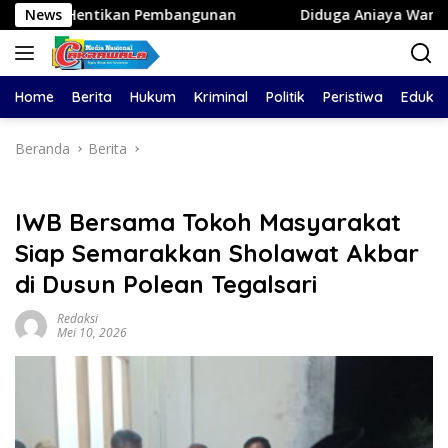
Langsung
an Pembangunan
News
Diduga Aniaya Wanita di Depan SPBU D
ke
konten
Home
Berita
Hukum
Kriminal
Politik
Peristiwa
Edukas
Beranda
Berita
IWB Bersama Tokoh Masyarakat
Siap Semarakkan Sholawat Akbar
di Dusun Polean Tegalsari
Redaksi
Mei 10, 2026