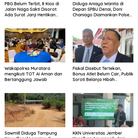
PBG Belum Terbit, 8 Kios di
Diduga Aniaya Wanita di
Jalan Naga Sakti Disorot:
Depan SPBU Denai, Doni
Ada Surat Janji Hentikan
Chaniago Diamankan Polsek
Pembangunan
Medan Area
Wakapolres Muratara
Fiskal Disebut Tertekan,
mengikuti TOT AI Aman dan
Bonus Atlet Belum Cair, Publik
Bertanggung Jawab
Soroti Belanja Hibah
Pemprov
Sawmill Diduga Tampung
KKN Universitas Jember