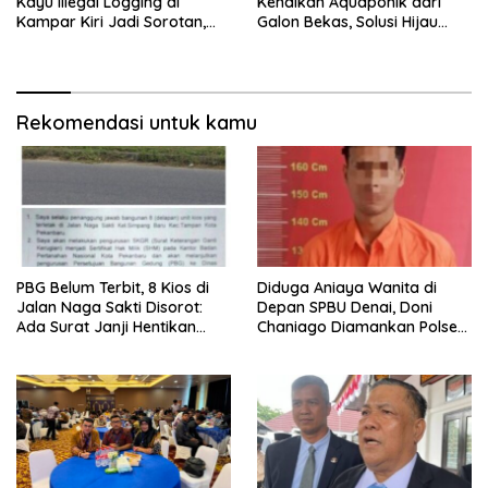
Kayu Illegal Logging di
Kenalkan Aquaponik dari
Kampar Kiri Jadi Sorotan,
Galon Bekas, Solusi Hijau
Polisi Janji Turun Mengecek
untuk Pangan dan Ekonomi
Lokasi
Warga Kalitapen
Rekomendasi untuk kamu
PBG Belum Terbit, 8 Kios di
Diduga Aniaya Wanita di
Jalan Naga Sakti Disorot:
Depan SPBU Denai, Doni
Ada Surat Janji Hentikan
Chaniago Diamankan Polsek
Pembangunan
Medan Area