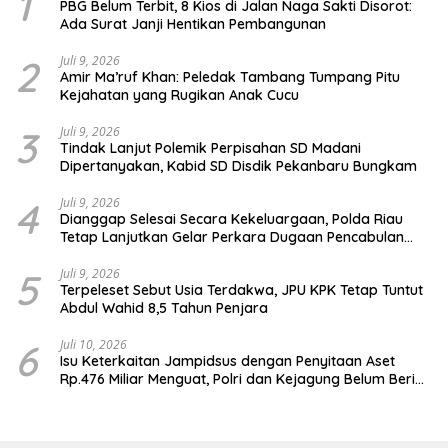
1
PBG Belum Terbit, 8 Kios di Jalan Naga Sakti Disorot:
Ada Surat Janji Hentikan Pembangunan
2
Juli 9, 2026
Amir Ma’ruf Khan: Peledak Tambang Tumpang Pitu
Kejahatan yang Rugikan Anak Cucu
3
Juli 9, 2026
Tindak Lanjut Polemik Perpisahan SD Madani
Dipertanyakan, Kabid SD Disdik Pekanbaru Bungkam
4
Juli 9, 2026
Dianggap Selesai Secara Kekeluargaan, Polda Riau
Tetap Lanjutkan Gelar Perkara Dugaan Pencabulan
Anak
5
Juli 9, 2026
Terpeleset Sebut Usia Terdakwa, JPU KPK Tetap Tuntut
Abdul Wahid 8,5 Tahun Penjara
6
Juli 10, 2026
Isu Keterkaitan Jampidsus dengan Penyitaan Aset
Rp.476 Miliar Menguat, Polri dan Kejagung Belum Beri
Penjelasan