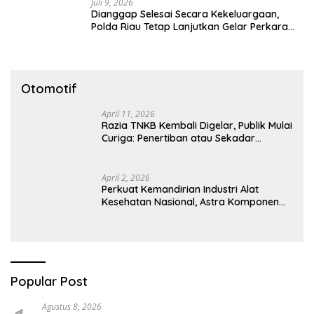
Juli 9, 2026
Dianggap Selesai Secara Kekeluargaan,
Polda Riau Tetap Lanjutkan Gelar Perkara
Dugaan Pencabulan Anak
Otomotif
April 11, 2026
Razia TNKB Kembali Digelar, Publik Mulai
Curiga: Penertiban atau Sekadar
Respons Pemberitaan
April 2, 2026
Perkuat Kemandirian Industri Alat
Kesehatan Nasional, Astra Komponen
Indonesia Hadirkan Alat Kesehatan
Berbasis Teknologi Digital
Popular Post
Agustus 8, 2026