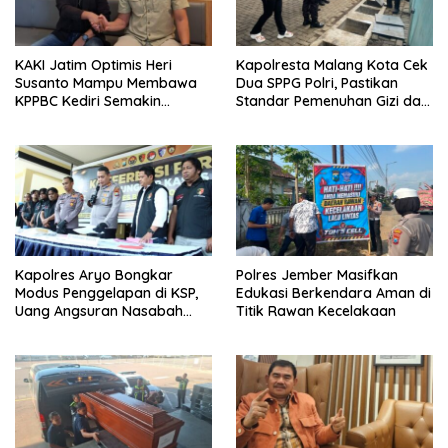
KAKI Jatim Optimis Heri
Kapolresta Malang Kota Cek
Susanto Mampu Membawa
Dua SPPG Polri, Pastikan
KPPBC Kediri Semakin
Standar Pemenuhan Gizi dan
Berintegritas
Pengelolaan Limbah Berjalan
Optimal
Kapolres Aryo Bongkar
Polres Jember Masifkan
Modus Penggelapan di KSP,
Edukasi Berkendara Aman di
Uang Angsuran Nasabah
Titik Rawan Kecelakaan
Raib Ratusan Juta Rupiah