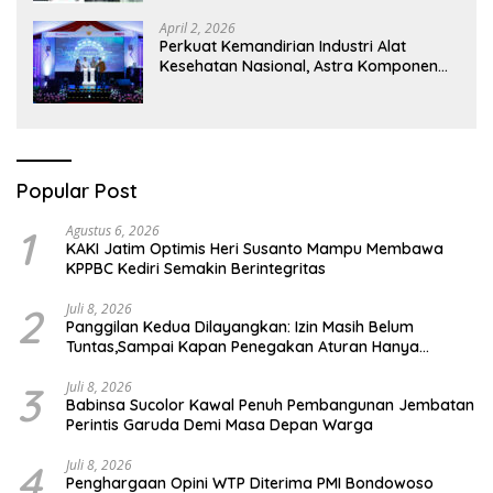
April 2, 2026
Perkuat Kemandirian Industri Alat
Kesehatan Nasional, Astra Komponen
Indonesia Hadirkan Alat Kesehatan
Berbasis Teknologi Digital
Popular Post
1
Agustus 6, 2026
KAKI Jatim Optimis Heri Susanto Mampu Membawa
KPPBC Kediri Semakin Berintegritas
2
Juli 8, 2026
Panggilan Kedua Dilayangkan: Izin Masih Belum
Tuntas,Sampai Kapan Penegakan Aturan Hanya
Berhenti di Tahap Pembinaan
3
Juli 8, 2026
Babinsa Sucolor Kawal Penuh Pembangunan Jembatan
Perintis Garuda Demi Masa Depan Warga
4
Juli 8, 2026
Penghargaan Opini WTP Diterima PMI Bondowoso