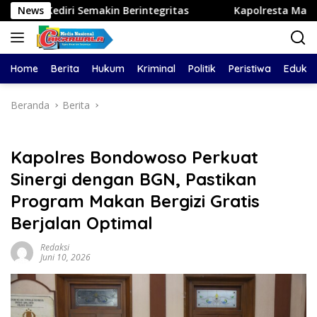
Langsung
 Semakin Berintegritas
News
Kapolresta Malang Kota Cek Du
ke
konten
Home
Berita
Hukum
Kriminal
Politik
Peristiwa
Edukas
Beranda
Berita
Kapolres Bondowoso Perkuat
Sinergi dengan BGN, Pastikan
Program Makan Bergizi Gratis
Berjalan Optimal
Redaksi
Juni 10, 2026