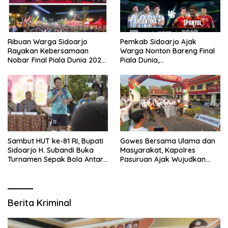
Ribuan Warga Sidoarjo
Pemkab Sidoarjo Ajak
Rayakan Kebersamaan
Warga Nonton Bareng Final
Nobar Final Piala Dunia 2026
Piala Dunia,
Bersama Bupati Subandi dan
Berhadiah Umroh
Forkopimda
Sambut HUT ke-81 RI, Bupati
Gowes Bersama Ulama dan
Sidoarjo H. Subandi Buka
Masyarakat, Kapolres
Turnamen Sepak Bola Antar
Pasuruan Ajak Wujudkan
RW se-Kecamatan Sukodono
Daerah Aman dan Guyub
Berita Kriminal