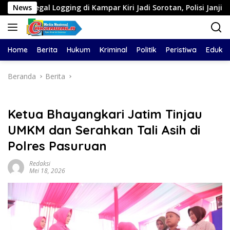
Langsung
ng di Kampar Kiri Jadi Sorotan, Polisi Janji Turun Mengecek Lo
News
ke
konten
Home
Berita
Hukum
Kriminal
Politik
Peristiwa
Edukas
Beranda
Berita
Ketua Bhayangkari Jatim Tinjau
UMKM dan Serahkan Tali Asih di
Polres Pasuruan
Redaksi
Mei 18, 2026