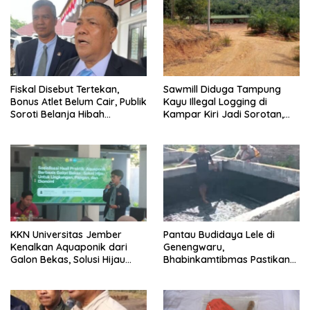
Fiskal Disebut Tertekan,
Sawmill Diduga Tampung
Bonus Atlet Belum Cair, Publik
Kayu Illegal Logging di
Soroti Belanja Hibah
Kampar Kiri Jadi Sorotan,
Pemprov
Polisi Janji Turun Mengecek
Lokasi
KKN Universitas Jember
Pantau Budidaya Lele di
Kenalkan Aquaponik dari
Genengwaru,
Galon Bekas, Solusi Hijau
Bhabinkamtibmas Pastikan
untuk Pangan dan Ekonomi
Pertumbuhan Ikan Berjalan
Warga Kalitapen
Baik