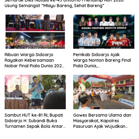
Usung Semangat “Mlayu Bareng, Sehat Bareng”
Ribuan Warga Sidoarjo
Pemkab Sidoarjo Ajak
Rayakan Kebersamaan
Warga Nonton Bareng Final
Nobar Final Piala Dunia 2026
Piala Dunia,
Bersama Bupati Subandi dan
Berhadiah Umroh
Forkopimda
Sambut HUT ke-81 RI, Bupati
Gowes Bersama Ulama dan
Sidoarjo H. Subandi Buka
Masyarakat, Kapolres
Turnamen Sepak Bola Antar
Pasuruan Ajak Wujudkan
RW se-Kecamatan Sukodono
Daerah Aman dan Guyub