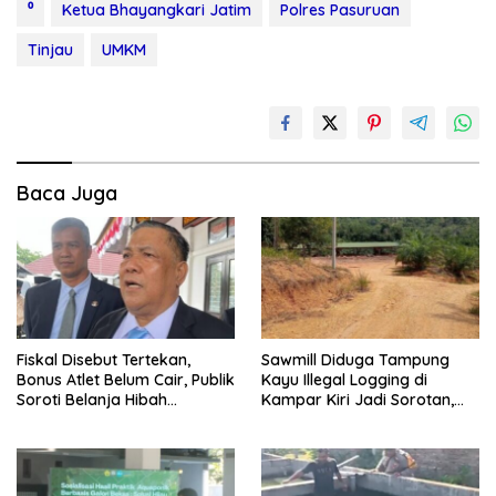
⁰
Ketua Bhayangkari Jatim
Polres Pasuruan
Tinjau
UMKM
Baca Juga
Fiskal Disebut Tertekan,
Sawmill Diduga Tampung
Bonus Atlet Belum Cair, Publik
Kayu Illegal Logging di
Soroti Belanja Hibah
Kampar Kiri Jadi Sorotan,
Pemprov
Polisi Janji Turun Mengecek
Lokasi