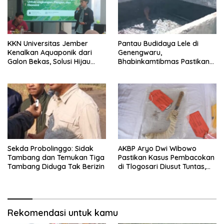
KKN Universitas Jember
Pantau Budidaya Lele di
Kenalkan Aquaponik dari
Genengwaru,
Galon Bekas, Solusi Hijau
Bhabinkamtibmas Pastikan
untuk Pangan dan Ekonomi
Pertumbuhan Ikan Berjalan
Warga Kalitapen
Baik
Sekda Probolinggo: Sidak
AKBP Aryo Dwi Wibowo
Tambang dan Temukan Tiga
Pastikan Kasus Pembacokan
Tambang Diduga Tak Berizin
di Tlogosari Diusut Tuntas,
Masyarakat Diimbau Tidak
Main Hakim Sendiri
Rekomendasi untuk kamu