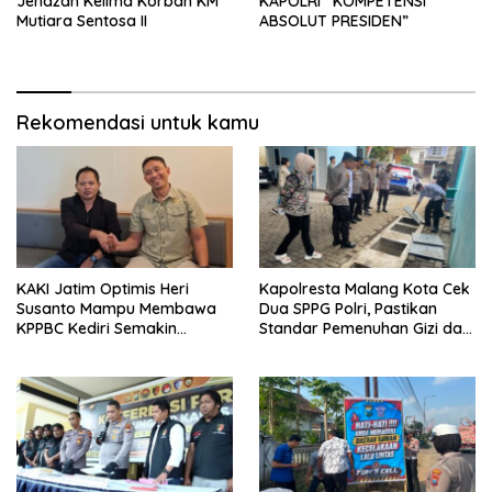
Jenazah Kelima Korban KM
KAPOLRI “KOMPETENSI
Mutiara Sentosa II
ABSOLUT PRESIDEN”
Rekomendasi untuk kamu
KAKI Jatim Optimis Heri
Kapolresta Malang Kota Cek
Susanto Mampu Membawa
Dua SPPG Polri, Pastikan
KPPBC Kediri Semakin
Standar Pemenuhan Gizi dan
Berintegritas
Pengelolaan Limbah Berjalan
Optimal