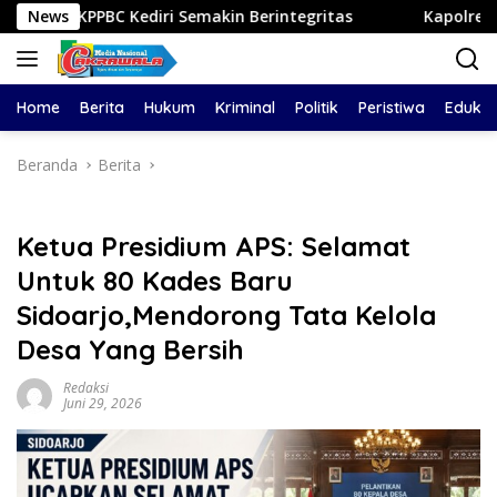
Langsung
ediri Semakin Berintegritas
News
Kapolresta Malang Kota 
ke
konten
Home
Berita
Hukum
Kriminal
Politik
Peristiwa
Edukas
Beranda
Berita
Ketua Presidium APS: Selamat
Untuk 80 Kades Baru
Sidoarjo,Mendorong Tata Kelola
Desa Yang Bersih
Redaksi
Juni 29, 2026