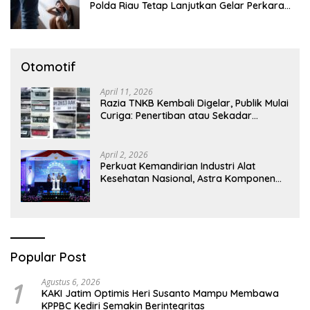
Polda Riau Tetap Lanjutkan Gelar Perkara
Dugaan Pencabulan Anak
Otomotif
April 11, 2026
Razia TNKB Kembali Digelar, Publik Mulai
Curiga: Penertiban atau Sekadar
Respons Pemberitaan
April 2, 2026
Perkuat Kemandirian Industri Alat
Kesehatan Nasional, Astra Komponen
Indonesia Hadirkan Alat Kesehatan
Berbasis Teknologi Digital
Popular Post
1
Agustus 6, 2026
KAKI Jatim Optimis Heri Susanto Mampu Membawa
KPPBC Kediri Semakin Berintegritas