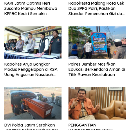
KAKI Jatim Optimis Heri
Kapolresta Malang Kota Cek
Susanto Mampu Membawa
Dua SPPG Polri, Pastikan
KPPBC Kediri Semakin
Standar Pemenuhan Gizi dan
Berintegritas
Pengelolaan Limbah Berjalan
Optimal
Kapolres Aryo Bongkar
Polres Jember Masifkan
Modus Penggelapan di KSP,
Edukasi Berkendara Aman di
Uang Angsuran Nasabah
Titik Rawan Kecelakaan
Raib Ratusan Juta Rupiah
DVI Polda Jatim Serahkan
PENGGANTIAN