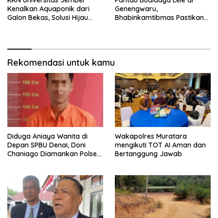
KKN Universitas Jember
Pantau Budidaya Lele di
Kenalkan Aquaponik dari
Genengwaru,
Galon Bekas, Solusi Hijau
Bhabinkamtibmas Pastikan
untuk Pangan dan Ekonomi
Pertumbuhan Ikan Berjalan
Warga Kalitapen
Baik
Rekomendasi untuk kamu
Diduga Aniaya Wanita di
Wakapolres Muratara
Depan SPBU Denai, Doni
mengikuti TOT AI Aman dan
Chaniago Diamankan Polsek
Bertanggung Jawab
Medan Area