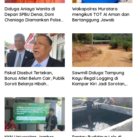
Diduga Aniaya Wanita di
Wakapolres Muratara
Depan SPBU Denai, Doni
mengikuti TOT AI Aman dan
Chaniago Diamankan Polsek
Bertanggung Jawab
Medan Area
Fiskal Disebut Tertekan,
Sawmill Diduga Tampung
Bonus Atlet Belum Cair, Publik
Kayu Illegal Logging di
Soroti Belanja Hibah
Kampar Kiri Jadi Sorotan,
Pemprov
Polisi Janji Turun Mengecek
Lokasi