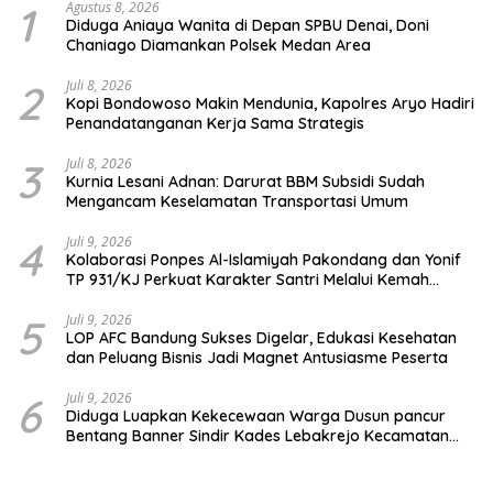
1
Agustus 8, 2026
Diduga Aniaya Wanita di Depan SPBU Denai, Doni
Chaniago Diamankan Polsek Medan Area
2
Juli 8, 2026
Kopi Bondowoso Makin Mendunia, Kapolres Aryo Hadiri
Penandatanganan Kerja Sama Strategis
3
Juli 8, 2026
Kurnia Lesani Adnan: Darurat BBM Subsidi Sudah
Mengancam Keselamatan Transportasi Umum
4
Juli 9, 2026
Kolaborasi Ponpes Al-Islamiyah Pakondang dan Yonif
TP 931/KJ Perkuat Karakter Santri Melalui Kemah
HIMMAH ke-51
5
Juli 9, 2026
LOP AFC Bandung Sukses Digelar, Edukasi Kesehatan
dan Peluang Bisnis Jadi Magnet Antusiasme Peserta
6
Juli 9, 2026
Diduga Luapkan Kekecewaan Warga Dusun pancur
Bentang Banner Sindir Kades Lebakrejo Kecamatan
Purwodadi