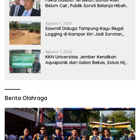
Belum Cair, Publik Soroti Belanja Hibah
Pemprov
Agustus 7, 2026
Sawmill Diduga Tampung Kayu Illegal
Logging di Kampar Kiri Jadi Sorotan,
Polisi Janji Turun Mengecek Lokasi
Agustus 7, 2026
KKN Universitas Jember Kenalkan
Aquaponik dari Galon Bekas, Solusi Hijau
untuk Pangan dan Ekonomi Warga
Kalitapen
Berita Olahraga