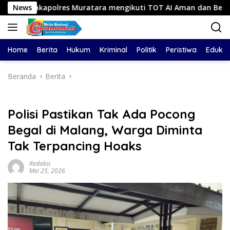
Langsung
s Muratara mengikuti TOT AI Aman dan Bertanggung Jawab
News
ke
konten
Home
Berita
Hukum
Kriminal
Politik
Peristiwa
Edukas
Beranda
Berita
Polisi Pastikan Tak Ada Pocong
Begal di Malang, Warga Diminta
Tak Terpancing Hoaks
Redaksi
Mei 25, 2026