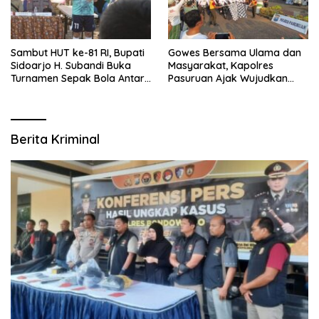
Sambut HUT ke-81 RI, Bupati
Gowes Bersama Ulama dan
Sidoarjo H. Subandi Buka
Masyarakat, Kapolres
Turnamen Sepak Bola Antar
Pasuruan Ajak Wujudkan
RW se-Kecamatan Sukodono
Daerah Aman dan Guyub
Berita Kriminal