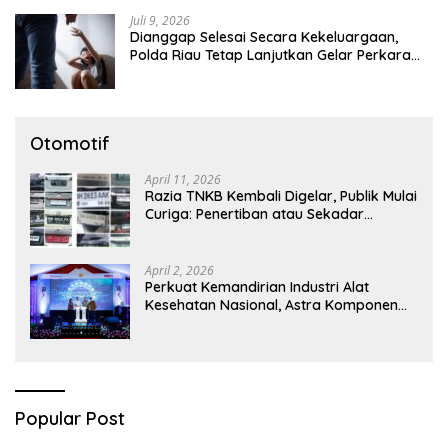
Juli 9, 2026
Dianggap Selesai Secara Kekeluargaan,
Polda Riau Tetap Lanjutkan Gelar Perkara
Dugaan Pencabulan Anak
Otomotif
April 11, 2026
Razia TNKB Kembali Digelar, Publik Mulai
Curiga: Penertiban atau Sekadar
Respons Pemberitaan
April 2, 2026
Perkuat Kemandirian Industri Alat
Kesehatan Nasional, Astra Komponen
Indonesia Hadirkan Alat Kesehatan
Berbasis Teknologi Digital
Popular Post