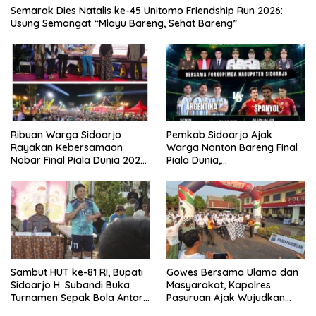
Semarak Dies Natalis ke-45 Unitomo Friendship Run 2026:
Usung Semangat “Mlayu Bareng, Sehat Bareng”
Ribuan Warga Sidoarjo
Pemkab Sidoarjo Ajak
Rayakan Kebersamaan
Warga Nonton Bareng Final
Nobar Final Piala Dunia 2026
Piala Dunia,
Bersama Bupati Subandi dan
Berhadiah Umroh
Forkopimda
Sambut HUT ke-81 RI, Bupati
Gowes Bersama Ulama dan
Sidoarjo H. Subandi Buka
Masyarakat, Kapolres
Turnamen Sepak Bola Antar
Pasuruan Ajak Wujudkan
RW se-Kecamatan Sukodono
Daerah Aman dan Guyub