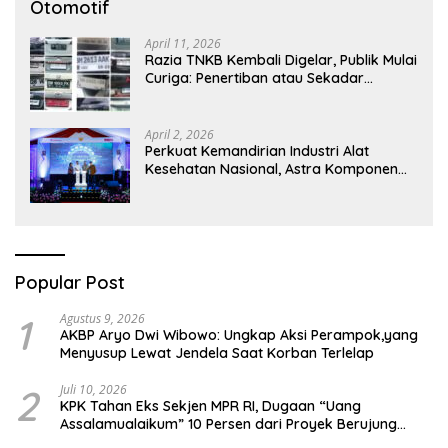
Otomotif
April 11, 2026
Razia TNKB Kembali Digelar, Publik Mulai
Curiga: Penertiban atau Sekadar
Respons Pemberitaan
April 2, 2026
Perkuat Kemandirian Industri Alat
Kesehatan Nasional, Astra Komponen
Indonesia Hadirkan Alat Kesehatan
Berbasis Teknologi Digital
Popular Post
1
Agustus 9, 2026
AKBP Aryo Dwi Wibowo: Ungkap Aksi Perampok,yang
Menyusup Lewat Jendela Saat Korban Terlelap
2
Juli 10, 2026
KPK Tahan Eks Sekjen MPR RI, Dugaan “Uang
Assalamualaikum” 10 Persen dari Proyek Berujung
Gratifikasi Rp.30 Miliar