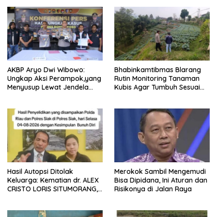
AKBP Aryo Dwi Wibowo:
Bhabinkamtibmas Blarang
Ungkap Aksi Perampok,yang
Rutin Monitoring Tanaman
Menyusup Lewat Jendela
Kubis Agar Tumbuh Sesuai
Saat Korban Terlelap
Harapan
Hasil Autopsi Ditolak
Merokok Sambil Mengemudi
Keluarga: Kematian dr. ALEX
Bisa Dipidana, Ini Aturan dan
CRISTO LORIS SITUMORANG,
Risikonya di Jalan Raya
Masih Menyisakan Banyak
Tanda Tanya