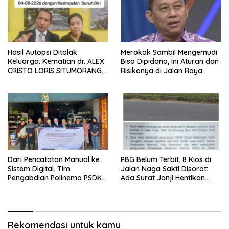
Hasil Autopsi Ditolak
Merokok Sambil Mengemudi
Keluarga: Kematian dr. ALEX
Bisa Dipidana, Ini Aturan dan
CRISTO LORIS SITUMORANG,
Risikonya di Jalan Raya
Masih Menyisakan Banyak
Tanda Tanya
Dari Pencatatan Manual ke
PBG Belum Terbit, 8 Kios di
Sistem Digital, Tim
Jalan Naga Sakti Disorot:
Pengabdian Polinema PSDKU
Ada Surat Janji Hentikan
Lumajang Dampingi UMKM
Pembangunan
Toko Bangunan
Rekomendasi untuk kamu