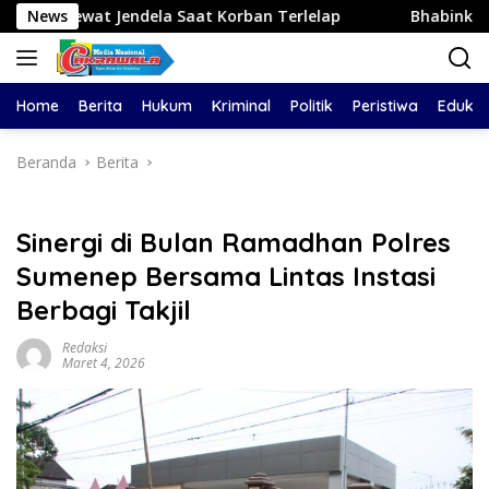
Langsung
ela Saat Korban Terlelap
News
Bhabinkamtibmas Blarang R
ke
konten
Home
Berita
Hukum
Kriminal
Politik
Peristiwa
Edukas
Beranda
Berita
Sinergi di Bulan Ramadhan Polres
Sumenep Bersama Lintas Instasi
Berbagi Takjil
Redaksi
Maret 4, 2026