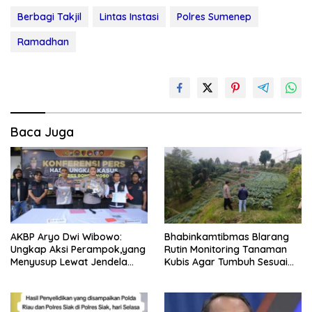
Berbagi Takjil
Lintas Instasi
Polres Sumenep
Ramadhan
Baca Juga
AKBP Aryo Dwi Wibowo:
Bhabinkamtibmas Blarang
Ungkap Aksi Perampok,yang
Rutin Monitoring Tanaman
Menyusup Lewat Jendela
Kubis Agar Tumbuh Sesuai
Saat Korban Terlelap
Harapan