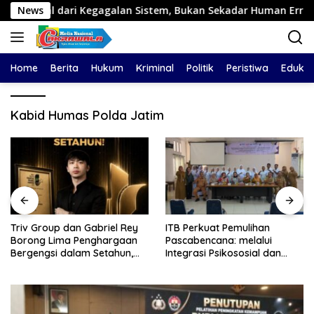
Langsung
 dari Kegagalan Sistem, Bukan Sekadar Human Error
News
Tr
ke
konten
Home
Berita
Hukum
Kriminal
Politik
Peristiwa
Edukas
Kabid Humas Polda Jatim
Triv Group dan Gabriel Rey
ITB Perkuat Pemulihan
Borong Lima Penghargaan
Pascabencana: melalui
Bergengsi dalam Setahun,
Integrasi Psikososial dan
Perkuat Posisi sebagai
Kesehatan Serta Teknologi AI
Pemimpin Industri Aset Kripto
di Bireuen Aceh
Indonesia