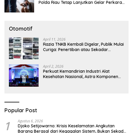
Polda Riau Tetap Lanjutkan Gelar Perkara
Dugaan Pencabulan Anak
Otomotif
April 11, 2026
Razia TNKB Kembali Digelar, Publik Mulai
Curiga: Penertiban atau Sekadar
Respons Pemberitaan
April 2, 2026
Perkuat Kemandirian Industri Alat
Kesehatan Nasional, Astra Komponen
Indonesia Hadirkan Alat Kesehatan
Berbasis Teknologi Digital
Popular Post
1
Agustus 6, 2026
Djoko Setijowarno: Krisis Keselamatan Angkutan
Barang Berasal dari Kegagalan Sistem, Bukan Sekadar