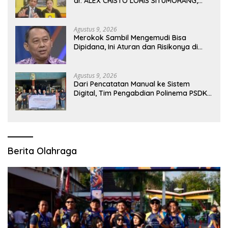
dr. ALEX CRISTO LORIS SITUMORANG,
Masih Menyisakan Banyak Tanda Tanya
Agustus 9, 2026
Merokok Sambil Mengemudi Bisa
Dipidana, Ini Aturan dan Risikonya di
Jalan Raya
Agustus 9, 2026
Dari Pencatatan Manual ke Sistem
Digital, Tim Pengabdian Polinema PSDKU
Lumajang Dampingi UMKM Toko
Bangunan
Berita Olahraga