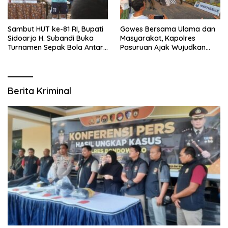
Sambut HUT ke-81 RI, Bupati
Gowes Bersama Ulama dan
Sidoarjo H. Subandi Buka
Masyarakat, Kapolres
Turnamen Sepak Bola Antar
Pasuruan Ajak Wujudkan
RW se-Kecamatan Sukodono
Daerah Aman dan Guyub
Berita Kriminal