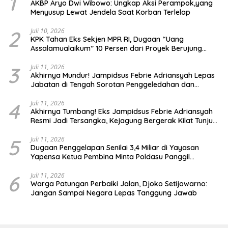
1
AKBP Aryo Dwi Wibowo: Ungkap Aksi Perampok,yang
Menyusup Lewat Jendela Saat Korban Terlelap
2
Juli 10, 2026
KPK Tahan Eks Sekjen MPR RI, Dugaan “Uang
Assalamualaikum” 10 Persen dari Proyek Berujung
Gratifikasi Rp.30 Miliar
3
Juli 11, 2026
Akhirnya Mundur! Jampidsus Febrie Adriansyah Lepas
Jabatan di Tengah Sorotan Penggeledahan dan
Temuan 74 Kilogram Emas
4
Juli 11, 2026
Akhirnya Tumbang! Eks Jampidsus Febrie Adriansyah
Resmi Jadi Tersangka, Kejagung Bergerak Kilat Tunjuk
Pengganti
5
Juli 11, 2026
Dugaan Penggelapan Senilai 3,4 Miliar di Yayasan
Yapensa Ketua Pembina Minta Poldasu Panggil
Terlapor
6
Juli 11, 2026
Warga Patungan Perbaiki Jalan, Djoko Setijowarno:
Jangan Sampai Negara Lepas Tanggung Jawab