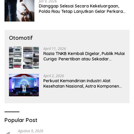
Juli 9, 2026
Dianggap Selesai Secara Kekeluargaan,
Polda Riau Tetap Lanjutkan Gelar Perkara
Dugaan Pencabulan Anak
Otomotif
April 11, 2026
Razia TNKB Kembali Digelar, Publik Mulai
Curiga: Penertiban atau Sekadar
Respons Pemberitaan
April 2, 2026
Perkuat Kemandirian Industri Alat
Kesehatan Nasional, Astra Komponen
Indonesia Hadirkan Alat Kesehatan
Berbasis Teknologi Digital
Popular Post
Agustus 9, 2026