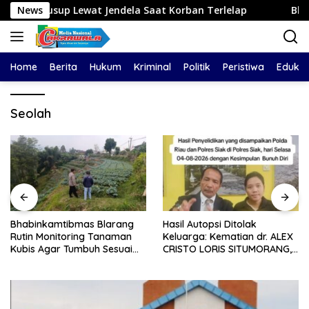
Langsung
 Lewat Jendela Saat Korban Terlelap
News
Bhabinkamtibma
ke
konten
Home
Berita
Hukum
Kriminal
Politik
Peristiwa
Edukas
Seolah
Bhabinkamtibmas Blarang
Hasil Autopsi Ditolak
Rutin Monitoring Tanaman
Keluarga: Kematian dr. ALEX
Kubis Agar Tumbuh Sesuai
CRISTO LORIS SITUMORANG,
Harapan
Masih Menyisakan Banyak
Tanda Tanya