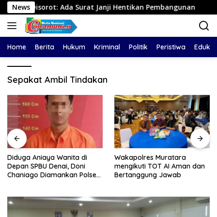
Langsung
Disorot: Ada Surat Janji Hentikan Pembangunan
News
Diduga 
ke
konten
Home
Berita
Hukum
Kriminal
Politik
Peristiwa
Edukas
Sepakat Ambil Tindakan
Diduga Aniaya Wanita di
Wakapolres Muratara
Depan SPBU Denai, Doni
mengikuti TOT AI Aman dan
Chaniago Diamankan Polsek
Bertanggung Jawab
Medan Area