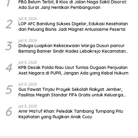
1
PBG Belum Terbit, 8 Kios di Jalan Naga Sakti Disorot:
Ada Surat Janji Hentikan Pembangunan
2
Juli 9, 2026
LOP AFC Bandung Sukses Digelar, Edukasi Kesehatan
dan Peluang Bisnis Jadi Magnet Antusiasme Peserta
3
Juli 9, 2026
Diduga Luapkan Kekecewaan Warga Dusun pancur
Bentang Banner Sindir Kades Lebakrejo Kecamatan
Purwodadi
4
Juli 9, 2026
KPB Desak Polda Riau Usut Tuntas Dugaan Penjualan
Aset Negara di PUPR, Jangan Ada yang Kebal Hukum
5
Juli 9, 2026
Gus Fawait Tinjau Proyek Sekolah Rakyat Jember,
Fasilitas Megah Standar FIFA Gratis untuk Keluarga
Miskin
6
Juli 9, 2026
Amir Ma’ruf Khan: Peledak Tambang Tumpang Pitu
Kejahatan yang Rugikan Anak Cucu