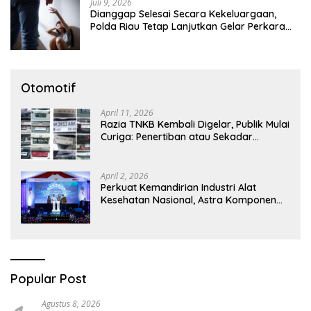
Juli 9, 2026
Dianggap Selesai Secara Kekeluargaan,
Polda Riau Tetap Lanjutkan Gelar Perkara
Dugaan Pencabulan Anak
Otomotif
April 11, 2026
Razia TNKB Kembali Digelar, Publik Mulai
Curiga: Penertiban atau Sekadar
Respons Pemberitaan
April 2, 2026
Perkuat Kemandirian Industri Alat
Kesehatan Nasional, Astra Komponen
Indonesia Hadirkan Alat Kesehatan
Berbasis Teknologi Digital
Popular Post
Agustus 8, 2026