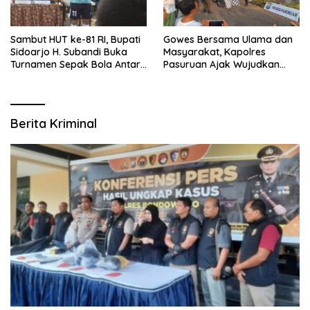
Sambut HUT ke-81 RI, Bupati
Gowes Bersama Ulama dan
Sidoarjo H. Subandi Buka
Masyarakat, Kapolres
Turnamen Sepak Bola Antar
Pasuruan Ajak Wujudkan
RW se-Kecamatan Sukodono
Daerah Aman dan Guyub
Berita Kriminal