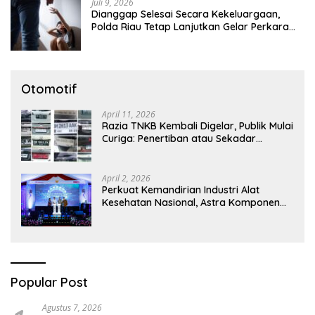
Juli 9, 2026
Dianggap Selesai Secara Kekeluargaan,
Polda Riau Tetap Lanjutkan Gelar Perkara
Dugaan Pencabulan Anak
Otomotif
April 11, 2026
Razia TNKB Kembali Digelar, Publik Mulai
Curiga: Penertiban atau Sekadar
Respons Pemberitaan
April 2, 2026
Perkuat Kemandirian Industri Alat
Kesehatan Nasional, Astra Komponen
Indonesia Hadirkan Alat Kesehatan
Berbasis Teknologi Digital
Popular Post
Agustus 7, 2026