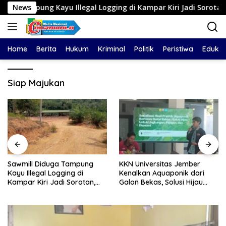
Langsung
 Kayu Illegal Logging di Kampar Kiri Jadi Sorotan, Polisi Janj
News
ke
konten
Home
Berita
Hukum
Kriminal
Politik
Peristiwa
Edukas
Siap Majukan
Sawmill Diduga Tampung
KKN Universitas Jember
Kayu Illegal Logging di
Kenalkan Aquaponik dari
Kampar Kiri Jadi Sorotan,
Galon Bekas, Solusi Hijau
Polisi Janji Turun Mengecek
untuk Pangan dan Ekonomi
Lokasi
Warga Kalitapen