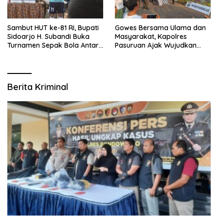
Sambut HUT ke-81 RI, Bupati
Gowes Bersama Ulama dan
Sidoarjo H. Subandi Buka
Masyarakat, Kapolres
Turnamen Sepak Bola Antar
Pasuruan Ajak Wujudkan
RW se-Kecamatan Sukodono
Daerah Aman dan Guyub
Berita Kriminal