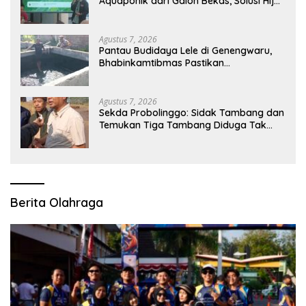
Aquaponik dari Galon Bekas, Solusi Hijau
untuk Pangan dan Ekonomi Warga
Kalitapen
Agustus 7, 2026
Pantau Budidaya Lele di Genengwaru,
Bhabinkamtibmas Pastikan
Pertumbuhan Ikan Berjalan Baik
Agustus 7, 2026
Sekda Probolinggo: Sidak Tambang dan
Temukan Tiga Tambang Diduga Tak
Berizin
Berita Olahraga