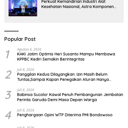
Perkuat Kemandirian Industri Alat
Kesehatan Nasional, Astra Komponen
Indonesia Hadirkan Alat Kesehatan
Berbasis Teknologi Digital
Popular Post
1
Agustus 6, 2026
KAKI Jatim Optimis Heri Susanto Mampu Membawa
KPPBC Kediri Semakin Berintegritas
2
Juli 8, 2026
Panggilan Kedua Dilayangkan: Izin Masih Belum
Tuntas,Sampai Kapan Penegakan Aturan Hanya
Berhenti di Tahap Pembinaan
3
Juli 8, 2026
Babinsa Sucolor Kawal Penuh Pembangunan Jembatan
Perintis Garuda Demi Masa Depan Warga
4
Juli 8, 2026
Penghargaan Opini WTP Diterima PMI Bondowoso
Juli 8, 2026