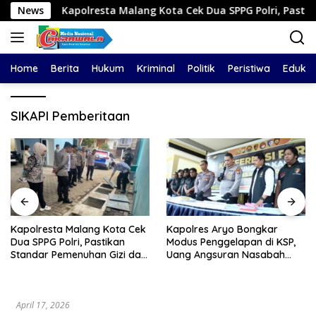
Langsung
News
Kapolresta Malang Kota Cek Dua SPPG Polri, Pastikan Stan
ke
konten
Home
Berita
Hukum
Kriminal
Politik
Peristiwa
Edukas
SIKAPI Pemberitaan
Kapolresta Malang Kota Cek
Kapolres Aryo Bongkar
Dua SPPG Polri, Pastikan
Modus Penggelapan di KSP,
Standar Pemenuhan Gizi dan
Uang Angsuran Nasabah
Pengelolaan Limbah Berjalan
Raib Ratusan Juta Rupiah
Optimal
April 17, 2026