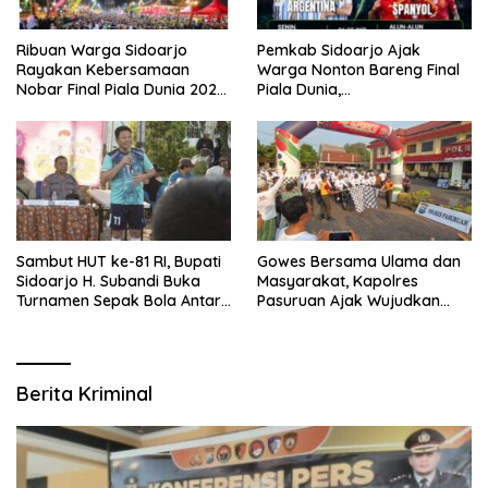
Ribuan Warga Sidoarjo
Pemkab Sidoarjo Ajak
Rayakan Kebersamaan
Warga Nonton Bareng Final
Nobar Final Piala Dunia 2026
Piala Dunia,
Bersama Bupati Subandi dan
Berhadiah Umroh
Forkopimda
Sambut HUT ke-81 RI, Bupati
Gowes Bersama Ulama dan
Sidoarjo H. Subandi Buka
Masyarakat, Kapolres
Turnamen Sepak Bola Antar
Pasuruan Ajak Wujudkan
RW se-Kecamatan Sukodono
Daerah Aman dan Guyub
Berita Kriminal