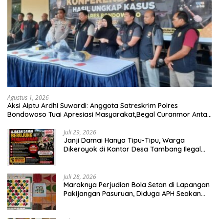
Agustus 1, 2026
Aksi Aiptu Ardhi Suwardi: Anggota Satreskrim Polres
Bondowoso Tuai Apresiasi Masyarakat,Begal Curanmor Antar
Kabupaten Tumbang
Juli 29, 2026
Janji Damai Hanya Tipu-Tipu, Warga
Dikeroyok di Kantor Desa Tambang Ilegal
Bangka
Juli 28, 2026
Maraknya Perjudian Bola Setan di Lapangan
Pakijangan Pasuruan, Diduga APH Seakan
Tutup Mata