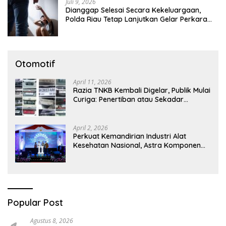
Juli 9, 2026
Dianggap Selesai Secara Kekeluargaan,
Polda Riau Tetap Lanjutkan Gelar Perkara
Dugaan Pencabulan Anak
Otomotif
April 11, 2026
Razia TNKB Kembali Digelar, Publik Mulai
Curiga: Penertiban atau Sekadar
Respons Pemberitaan
April 2, 2026
Perkuat Kemandirian Industri Alat
Kesehatan Nasional, Astra Komponen
Indonesia Hadirkan Alat Kesehatan
Berbasis Teknologi Digital
Popular Post
Agustus 8, 2026