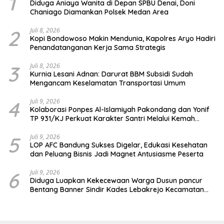
1
Diduga Aniaya Wanita di Depan SPBU Denai, Doni
Chaniago Diamankan Polsek Medan Area
2
Juli 8, 2026
Kopi Bondowoso Makin Mendunia, Kapolres Aryo Hadiri
Penandatanganan Kerja Sama Strategis
3
Juli 8, 2026
Kurnia Lesani Adnan: Darurat BBM Subsidi Sudah
Mengancam Keselamatan Transportasi Umum
4
Juli 9, 2026
Kolaborasi Ponpes Al-Islamiyah Pakondang dan Yonif
TP 931/KJ Perkuat Karakter Santri Melalui Kemah
HIMMAH ke-51
5
Juli 9, 2026
LOP AFC Bandung Sukses Digelar, Edukasi Kesehatan
dan Peluang Bisnis Jadi Magnet Antusiasme Peserta
6
Juli 9, 2026
Diduga Luapkan Kekecewaan Warga Dusun pancur
Bentang Banner Sindir Kades Lebakrejo Kecamatan
Purwodadi