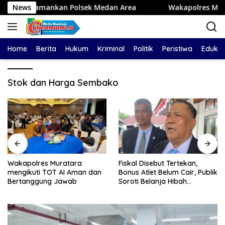
Langsung
amankan Polsek Medan Area
News
Wakapolres Muratara meng
ke
konten
Home
Berita
Hukum
Kriminal
Politik
Peristiwa
Edukas
Stok dan Harga Sembako
Wakapolres Muratara
Fiskal Disebut Tertekan,
mengikuti TOT AI Aman dan
Bonus Atlet Belum Cair, Publik
Bertanggung Jawab
Soroti Belanja Hibah
Pemprov