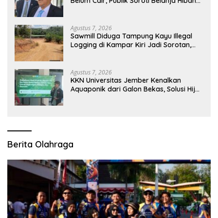
Belum Cair, Publik Soroti Belanja Hibah
Pemprov
Agustus 7, 2026
Sawmill Diduga Tampung Kayu Illegal
Logging di Kampar Kiri Jadi Sorotan,
Polisi Janji Turun Mengecek Lokasi
Agustus 7, 2026
KKN Universitas Jember Kenalkan
Aquaponik dari Galon Bekas, Solusi Hijau
untuk Pangan dan Ekonomi Warga
Kalitapen
Berita Olahraga