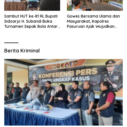
Sambut HUT ke-81 RI, Bupati
Gowes Bersama Ulama dan
Sidoarjo H. Subandi Buka
Masyarakat, Kapolres
Turnamen Sepak Bola Antar
Pasuruan Ajak Wujudkan
RW se-Kecamatan Sukodono
Daerah Aman dan Guyub
Berita Kriminal