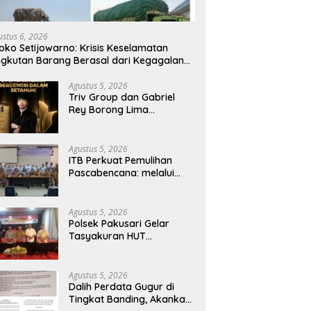
ustus 6, 2026
oko Setijowarno: Krisis Keselamatan
gkutan Barang Berasal dari Kegagalan
stem, Bukan Sekadar Human Error
Agustus 5, 2026
Triv Group dan Gabriel
Rey Borong Lima
Penghargaan Bergengsi
dalam Setahun, Perkuat
Posisi sebagai Pemimpin
Agustus 5, 2026
Industri Aset Kripto
ITB Perkuat Pemulihan
Indonesia
Pascabencana: melalui
Integrasi Psikososial dan
Kesehatan Serta Teknologi
AI di Bireuen Aceh
Agustus 5, 2026
Polsek Pakusari Gelar
Tasyakuran HUT
Bhayangkara ke-80,
Perkuat Sinergitas Muspika
dan Masyarakat
Agustus 5, 2026
Dalih Perdata Gugur di
Tingkat Banding, Akankah