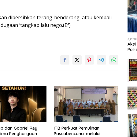
akan dibersihkan terang-benderang, atau kembali
dugaan ‘tangkap lalu nego.(Ef)
Agust
Aksi
Polr
Masy
Tum
up dan Gabriel Rey
ITB Perkuat Pemulihan
Lima Penghargaan
Pascabencana: melalui