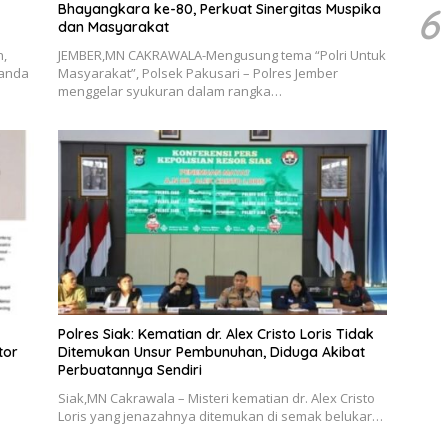
6
Bhayangkara ke-80, Perkuat Sinergitas Muspika
dan Masyarakat
n,
​JEMBER,MN CAKRAWALA-Mengusung tema “Polri Untuk
landa
Masyarakat”, Polsek Pakusari – Polres Jember
menggelar syukuran dalam rangka…
Polres Siak: Kematian dr. Alex Cristo Loris Tidak
tor
Ditemukan Unsur Pembunuhan, Diduga Akibat
Perbuatannya Sendiri
Siak,MN Cakrawala – Misteri kematian dr. Alex Cristo
Loris yang jenazahnya ditemukan di semak belukar…