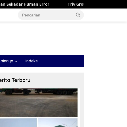
Triv Group dan Gabriel Rey Borong Lima Penghargaan Berg
Lainnya
Indeks
erita Terbaru