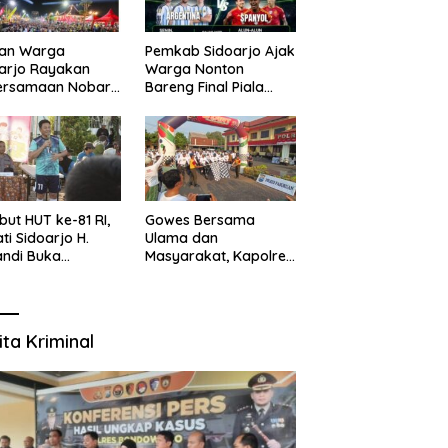
uan Warga
Pemkab Sidoarjo Ajak
arjo Rayakan
Warga Nonton
ersamaan Nobar
Bareng Final Piala
l Piala Dunia 2026
Dunia,
sama Bupati
Berhadiah Umroh
ndi dan
kopimda
ut HUT ke-81 RI,
Gowes Bersama
ti Sidoarjo H.
Ulama dan
ndi Buka
Masyarakat, Kapolres
namen Sepak Bola
Pasuruan Ajak
r RW se-
Wujudkan Daerah
amatan Sukodono
Aman dan Guyub
ita Kriminal