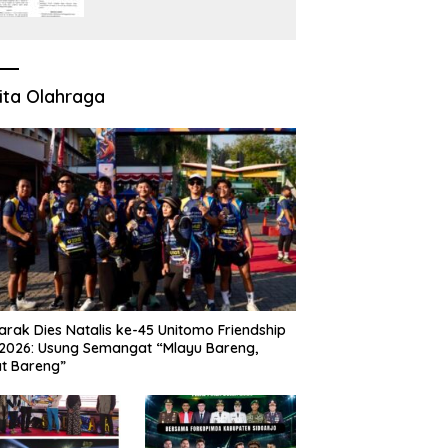
Perkara Pidana Empat
Debt Collector Kini
Berlanjut
ita Olahraga
rak Dies Natalis ke-45 Unitomo Friendship
2026: Usung Semangat “Mlayu Bareng,
t Bareng”