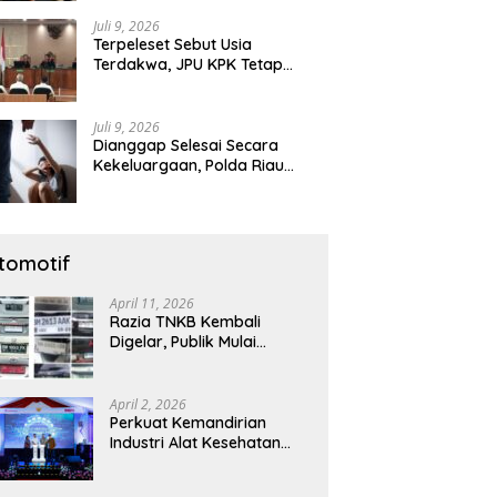
Diamankan
Juli 9, 2026
Terpeleset Sebut Usia
Terdakwa, JPU KPK Tetap
Tuntut Abdul Wahid 8,5 Tahun
Penjara
Juli 9, 2026
Dianggap Selesai Secara
Kekeluargaan, Polda Riau
Tetap Lanjutkan Gelar Perkara
Dugaan Pencabulan Anak
tomotif
April 11, 2026
Razia TNKB Kembali
Digelar, Publik Mulai
Curiga: Penertiban atau
Sekadar Respons
Pemberitaan
April 2, 2026
Perkuat Kemandirian
Industri Alat Kesehatan
Nasional, Astra Komponen
Indonesia Hadirkan Alat