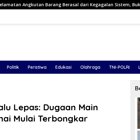
 Berasal dari Kegagalan Sistem, Bukan Sekadar Human Error
Politik
Peristiwa
Edukasi
Olahraga
TNI-POLRI
B
alu Lepas: Dugaan Main
nai Mulai Terbongkar