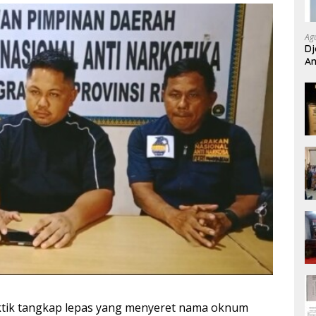
Ag
Dj
An
Si
tik tangkap lepas yang menyeret nama oknum