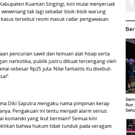
 Kabupaten Kuantan Singingi, kini mulai menyeruak
ewenang tak lagi sekadar bisik-bisik warung
ni kasus tersebut resmi masuk radar pengawasan
Ber
an pencurian sawit dan temuan alat hisap serta
gan narkotika, publik justru dibuat tercengang oleh
 sebesar Rp25 juta. Nilai fantastis itu disebut-
sai”.
Sema
ama Diki Saputra mengaku nama pimpinan kerap
Run 
nya. Pengakuan ini tentu menjadi alarm serius:
Seha
ntai komando yang ikut bermain? Semua kini
ktikan bahwa hukum tidak tunduk pada seragam.