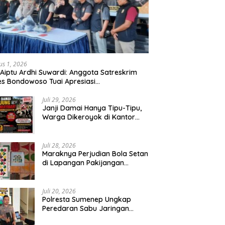
us 1, 2026
 Aiptu Ardhi Suwardi: Anggota Satreskrim
es Bondowoso Tuai Apresiasi
arakat,Begal Curanmor Antar Kabupaten
bang
Juli 29, 2026
Janji Damai Hanya Tipu-Tipu,
Warga Dikeroyok di Kantor
Desa Tambang Ilegal Bangka
Juli 28, 2026
Maraknya Perjudian Bola Setan
di Lapangan Pakijangan
Pasuruan, Diduga APH Seakan
Tutup Mata
Juli 20, 2026
Polresta Sumenep Ungkap
Peredaran Sabu Jaringan
Sampang, Tiga Tersangka