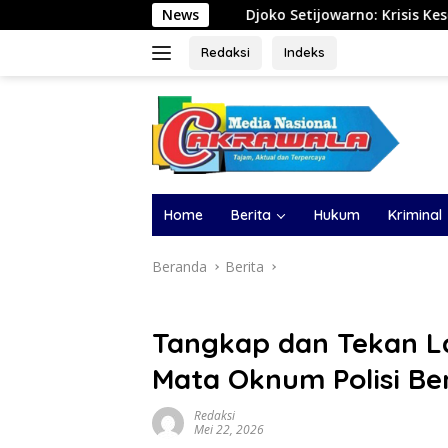
Langsung
Djoko Setijowarno: Krisis Keselamatan Angkutan Barang
News
ke
konten
Redaksi
Indeks
Home
Berita
Hukum
Kriminal
Beranda
Berita
Tangkap dan Tekan L
Mata Oknum Polisi Be
Redaksi
Mei 22, 2026