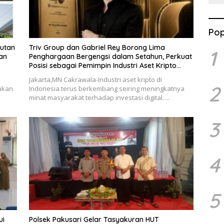
Pop
kutan
Triv Group dan Gabriel Rey Borong Lima
1
an
Penghargaan Bergengsi dalam Setahun, Perkuat
Posisi sebagai Pemimpin Industri Aset Kripto
Indonesia
Jakarta,MN Cakrawala-Industri aset kripto di
2
bukan
Indonesia terus berkembang seiring meningkatnya
minat masyarakat terhadap investasi digital….
3
4
5
ui
Polsek Pakusari Gelar Tasyakuran HUT