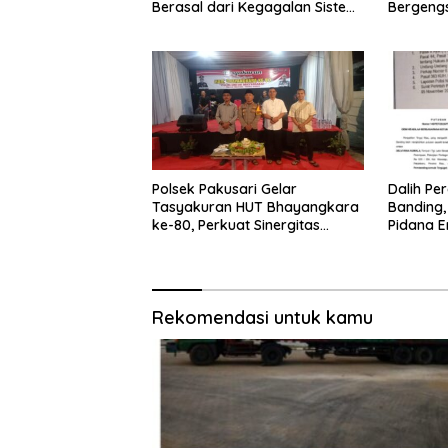
Berasal dari Kegagalan Sistem,
Bergengs
Bukan Sekadar Human Error
Perkuat 
Pemimpin
Indonesi
Polsek Pakusari Gelar
Dalih Pe
Tasyakuran HUT Bhayangkara
Banding,
ke-80, Perkuat Sinergitas
Pidana E
Muspika dan Masyarakat
Kini Berl
Rekomendasi untuk kamu