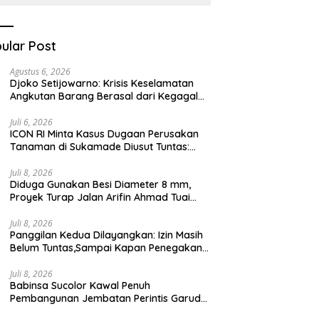
Kesehatan Berbasis
Teknologi Digital
ular Post
Agustus 6, 2026
Djoko Setijowarno: Krisis Keselamatan
Angkutan Barang Berasal dari Kegagalan
Sistem, Bukan Sekadar Human Error
Juli 6, 2026
ICON RI Minta Kasus Dugaan Perusakan
Tanaman di Sukamade Diusut Tuntas:
Semua Pihak Harus Diberi Kesempatan
Membuktikan Haknya
Juli 8, 2026
Diduga Gunakan Besi Diameter 8 mm,
Proyek Turap Jalan Arifin Ahmad Tuai
Sorotan
Juli 8, 2026
Panggilan Kedua Dilayangkan: Izin Masih
Belum Tuntas,Sampai Kapan Penegakan
Aturan Hanya Berhenti di Tahap
Pembinaan
Juli 8, 2026
Babinsa Sucolor Kawal Penuh
Pembangunan Jembatan Perintis Garuda
Demi Masa Depan Warga