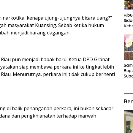
Rib
n narkotika, kenapa ujung-ujungnya bicara uang?”
Sido
gah masyarakat Kuansing. Sebab ketika hukum
Keb
Fina
rubah menjadi barang dagangan.
Ber
Suba
For
 Riau pun menjadi babak baru. Ketua DPD Granat
Samb
nyatakan siap membawa perkara ini ke tingkat lebih
Bupa
Riau. Menurutnya, perkara ini tidak cukup berhenti
Suba
Tur
Anta
Kec
Ber
ang di balik penanganan perkara, ini bukan sekadar
 pidana dan pengkhianatan terhadap marwah