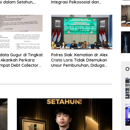
i dalam Setahun,
Integrasi Psikososial dan
Posisi sebagai
Kesehatan Serta Teknologi AI di
 Industri Aset Kripto
Bireuen Aceh
a
rdata Gugur di Tingkat
Polres Siak: Kematian dr. Alex
 Akankah Perkara
Cristo Loris Tidak Ditemukan
mpat Debt Collector
Unsur Pembunuhan, Diduga
O
anjut
Akibat Perbuatannya Sendiri