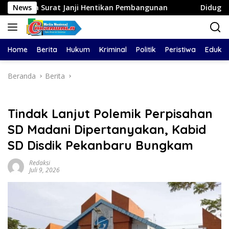
Langsung
at Janji Hentikan Pembangunan
News
Diduga Aniaya Wanita d
ke
konten
Home
Berita
Hukum
Kriminal
Politik
Peristiwa
Edukas
Beranda
Berita
Tindak Lanjut Polemik Perpisahan
SD Madani Dipertanyakan, Kabid
SD Disdik Pekanbaru Bungkam
Redaksi
Juli 9, 2026