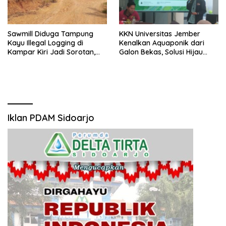
Sawmill Diduga Tampung
KKN Universitas Jember
Kayu Illegal Logging di
Kenalkan Aquaponik dari
Kampar Kiri Jadi Sorotan,
Galon Bekas, Solusi Hijau
Polisi Janji Turun Mengecek
untuk Pangan dan Ekonomi
Lokasi
Warga Kalitapen
Iklan PDAM Sidoarjo