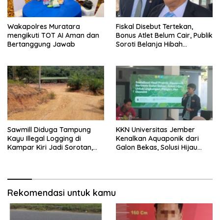
Wakapolres Muratara
Fiskal Disebut Tertekan,
mengikuti TOT AI Aman dan
Bonus Atlet Belum Cair, Publik
Bertanggung Jawab
Soroti Belanja Hibah
Pemprov
Sawmill Diduga Tampung
KKN Universitas Jember
Kayu Illegal Logging di
Kenalkan Aquaponik dari
Kampar Kiri Jadi Sorotan,
Galon Bekas, Solusi Hijau
Polisi Janji Turun Mengecek
untuk Pangan dan Ekonomi
Lokasi
Warga Kalitapen
Rekomendasi untuk kamu