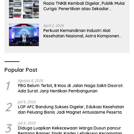
Razia TNKB Kembali Digelar, Publik Mulai
Curiga: Penertiban atau Sekadar
Respons Pemberitaan
April 2, 2026
Perkuat Kemandirian Industri Alat
Kesehatan Nasional, Astra Komponen
Indonesia Hadirkan Alat Kesehatan
Berbasis Teknologi Digital
Popular Post
1
Agustus 8, 2026
PBG Belum Terbit, 8 Kios di Jalan Naga Sakti Disorot:
Ada Surat Janji Hentikan Pembangunan
2
Juli 9, 2026
LOP AFC Bandung Sukses Digelar, Edukasi Kesehatan
dan Peluang Bisnis Jadi Magnet Antusiasme Peserta
3
Juli 9, 2026
Diduga Luapkan Kekecewaan Warga Dusun pancur
Bentang Banner Sindir Kades Lebakrejo Kecamatan