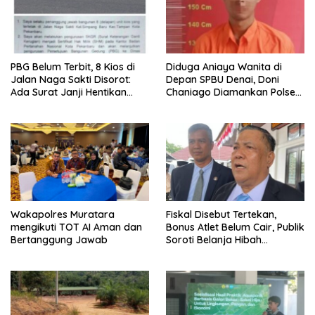
PBG Belum Terbit, 8 Kios di
Diduga Aniaya Wanita di
Jalan Naga Sakti Disorot:
Depan SPBU Denai, Doni
Ada Surat Janji Hentikan
Chaniago Diamankan Polsek
Pembangunan
Medan Area
Wakapolres Muratara
Fiskal Disebut Tertekan,
mengikuti TOT AI Aman dan
Bonus Atlet Belum Cair, Publik
Bertanggung Jawab
Soroti Belanja Hibah
Pemprov