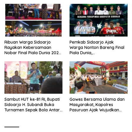
Ribuan Warga Sidoarjo
Pemkab Sidoarjo Ajak
Rayakan Kebersamaan
Warga Nonton Bareng Final
Nobar Final Piala Dunia 2026
Piala Dunia,
Bersama Bupati Subandi dan
Berhadiah Umroh
Forkopimda
Sambut HUT ke-81 RI, Bupati
Gowes Bersama Ulama dan
Sidoarjo H. Subandi Buka
Masyarakat, Kapolres
Turnamen Sepak Bola Antar
Pasuruan Ajak Wujudkan
RW se-Kecamatan Sukodono
Daerah Aman dan Guyub