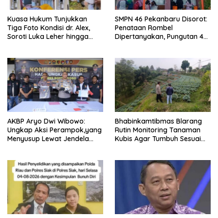
Kuasa Hukum Tunjukkan
SMPN 46 Pekanbaru Disorot:
Tiga Foto Kondisi dr. Alex,
Penataan Rombel
Soroti Luka Leher hingga
Dipertanyakan, Pungutan 4
Perbedaan Keterangan
Kantin Capai Rp.28 Juta
Bekas Suntikan
Pertahun
AKBP Aryo Dwi Wibowo:
Bhabinkamtibmas Blarang
Ungkap Aksi Perampok,yang
Rutin Monitoring Tanaman
Menyusup Lewat Jendela
Kubis Agar Tumbuh Sesuai
Saat Korban Terlelap
Harapan