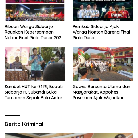
Ribuan Warga Sidoarjo
Pemkab Sidoarjo Ajak
Rayakan Kebersamaan
Warga Nonton Bareng Final
Nobar Final Piala Dunia 2026
Piala Dunia,
Bersama Bupati Subandi dan
Berhadiah Umroh
Forkopimda
Sambut HUT ke-81 RI, Bupati
Gowes Bersama Ulama dan
Sidoarjo H. Subandi Buka
Masyarakat, Kapolres
Turnamen Sepak Bola Antar
Pasuruan Ajak Wujudkan
RW se-Kecamatan Sukodono
Daerah Aman dan Guyub
Berita Kriminal