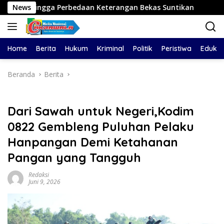
Langsung
rbedaan Keterangan Bekas Suntikan
News
SMPN 46 Pekanbaru 
ke
konten
Home
Berita
Hukum
Kriminal
Politik
Peristiwa
Edukas
Beranda
Berita
Dari Sawah untuk Negeri,Kodim
0822 Gembleng Puluhan Pelaku
Hanpangan Demi Ketahanan
Pangan yang Tangguh
Redaksi
Juni 9, 2026