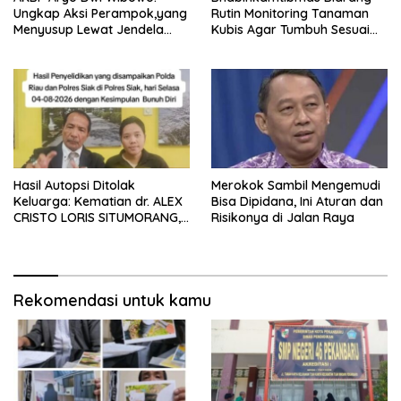
Ungkap Aksi Perampok,yang
Rutin Monitoring Tanaman
Menyusup Lewat Jendela
Kubis Agar Tumbuh Sesuai
Saat Korban Terlelap
Harapan
Hasil Autopsi Ditolak
Merokok Sambil Mengemudi
Keluarga: Kematian dr. ALEX
Bisa Dipidana, Ini Aturan dan
CRISTO LORIS SITUMORANG,
Risikonya di Jalan Raya
Masih Menyisakan Banyak
Tanda Tanya
Rekomendasi untuk kamu