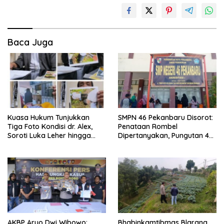
Baca Juga
Kuasa Hukum Tunjukkan
SMPN 46 Pekanbaru Disorot:
Tiga Foto Kondisi dr. Alex,
Penataan Rombel
Soroti Luka Leher hingga
Dipertanyakan, Pungutan 4
Perbedaan Keterangan
Kantin Capai Rp.28 Juta
Bekas Suntikan
Pertahun
AKBP Aryo Dwi Wibowo:
Bhabinkamtibmas Blarang