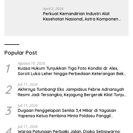
April 2, 2026
Perkuat Kemandirian Industri Alat
Kesehatan Nasional, Astra Komponen
Indonesia Hadirkan Alat Kesehatan
Berbasis Teknologi Digital
Popular Post
1
Agustus 10, 2026
Kuasa Hukum Tunjukkan Tiga Foto Kondisi dr. Alex,
Soroti Luka Leher hingga Perbedaan Keterangan Bekas
Suntikan
2
Juli 11, 2026
Akhirnya Tumbang! Eks Jampidsus Febrie Adriansyah
Resmi Jadi Tersangka, Kejagung Bergerak Kilat Tunjuk
Pengganti
3
Juli 11, 2026
Dugaan Penggelapan Senilai 3,4 Miliar di Yayasan
Yapensa Ketua Pembina Minta Poldasu Panggil
Terlapor
4
Juli 11, 2026
Warga Patungan Perbaiki Jalan, Djoko Setijowarno: