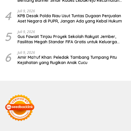
Bentang Banner Sindir Kades Lebakrejo Kecamatan
Purwodadi
4
Juli 9, 2026
KPB Desak Polda Riau Usut Tuntas Dugaan Penjualan
Aset Negara di PUPR, Jangan Ada yang Kebal Hukum
5
Juli 9, 2026
Gus Fawait Tinjau Proyek Sekolah Rakyat Jember,
Fasilitas Megah Standar FIFA Gratis untuk Keluarga
Miskin
6
Juli 9, 2026
Amir Ma’ruf Khan: Peledak Tambang Tumpang Pitu
Kejahatan yang Rugikan Anak Cucu