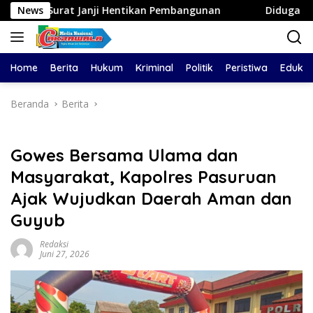
Langsung
t Janji Hentikan Pembangunan
News
Diduga Aniaya Wanita di 
ke
konten
Home
Berita
Hukum
Kriminal
Politik
Peristiwa
Edukas
Beranda
Berita
Gowes Bersama Ulama dan
Masyarakat, Kapolres Pasuruan
Ajak Wujudkan Daerah Aman dan
Guyub
Redaksi
Juni 27, 2026