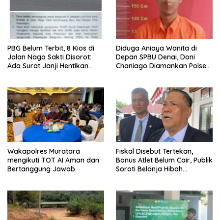
PBG Belum Terbit, 8 Kios di
Diduga Aniaya Wanita di
Jalan Naga Sakti Disorot:
Depan SPBU Denai, Doni
Ada Surat Janji Hentikan
Chaniago Diamankan Polsek
Pembangunan
Medan Area
Wakapolres Muratara
Fiskal Disebut Tertekan,
mengikuti TOT AI Aman dan
Bonus Atlet Belum Cair, Publik
Bertanggung Jawab
Soroti Belanja Hibah
Pemprov