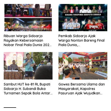
Ribuan Warga Sidoarjo
Pemkab Sidoarjo Ajak
Rayakan Kebersamaan
Warga Nonton Bareng Final
Nobar Final Piala Dunia 2026
Piala Dunia,
Bersama Bupati Subandi dan
Berhadiah Umroh
Forkopimda
Sambut HUT ke-81 RI, Bupati
Gowes Bersama Ulama dan
Sidoarjo H. Subandi Buka
Masyarakat, Kapolres
Turnamen Sepak Bola Antar
Pasuruan Ajak Wujudkan
RW se-Kecamatan Sukodono
Daerah Aman dan Guyub