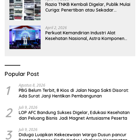
Razia TNKB Kembali Digelar, Publik Mulai
Curiga: Penertiban atau Sekadar
Respons Pemberitaan
April 2, 2026
Perkuat Kemandirian Industri Alat
Kesehatan Nasional, Astra Komponen
Indonesia Hadirkan Alat Kesehatan
Berbasis Teknologi Digital
Popular Post
1
Agustus 8, 2026
PBG Belum Terbit, 8 Kios di Jalan Naga Sakti Disorot:
Ada Surat Janji Hentikan Pembangunan
2
Juli 9, 2026
LOP AFC Bandung Sukses Digelar, Edukasi Kesehatan
dan Peluang Bisnis Jadi Magnet Antusiasme Peserta
3
Juli 9, 2026
Diduga Luapkan Kekecewaan Warga Dusun pancur