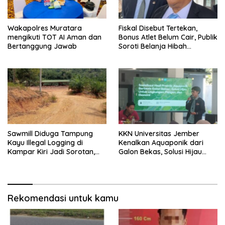
Wakapolres Muratara
Fiskal Disebut Tertekan,
mengikuti TOT AI Aman dan
Bonus Atlet Belum Cair, Publik
Bertanggung Jawab
Soroti Belanja Hibah
Pemprov
Sawmill Diduga Tampung
KKN Universitas Jember
Kayu Illegal Logging di
Kenalkan Aquaponik dari
Kampar Kiri Jadi Sorotan,
Galon Bekas, Solusi Hijau
Polisi Janji Turun Mengecek
untuk Pangan dan Ekonomi
Lokasi
Warga Kalitapen
Rekomendasi untuk kamu