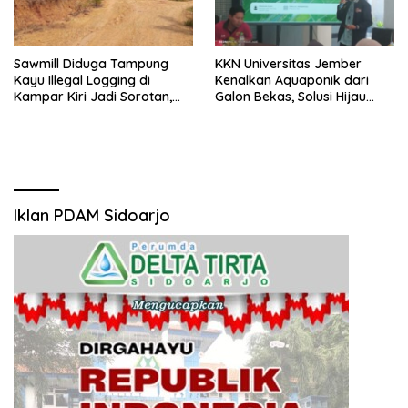
Sawmill Diduga Tampung
KKN Universitas Jember
Kayu Illegal Logging di
Kenalkan Aquaponik dari
Kampar Kiri Jadi Sorotan,
Galon Bekas, Solusi Hijau
Polisi Janji Turun Mengecek
untuk Pangan dan Ekonomi
Lokasi
Warga Kalitapen
Iklan PDAM Sidoarjo