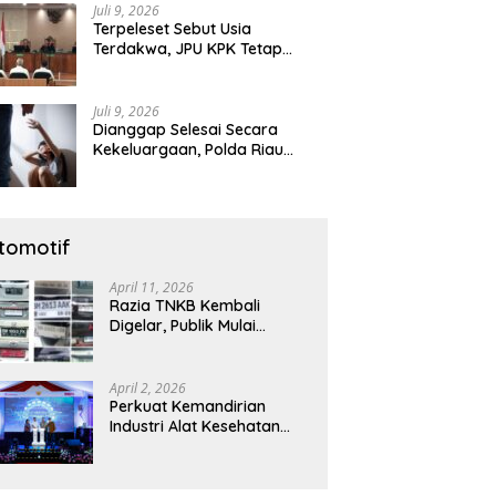
Juli 9, 2026
Terpeleset Sebut Usia
Terdakwa, JPU KPK Tetap
Tuntut Abdul Wahid 8,5 Tahun
Penjara
Juli 9, 2026
Dianggap Selesai Secara
Kekeluargaan, Polda Riau
Tetap Lanjutkan Gelar Perkara
Dugaan Pencabulan Anak
tomotif
April 11, 2026
Razia TNKB Kembali
Digelar, Publik Mulai
Curiga: Penertiban atau
Sekadar Respons
Pemberitaan
April 2, 2026
Perkuat Kemandirian
Industri Alat Kesehatan
Nasional, Astra Komponen
Indonesia Hadirkan Alat
Kesehatan Berbasis