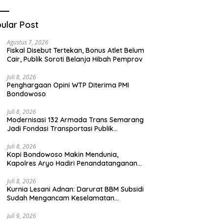
Teknologi Digital
ular Post
Agustus 7, 2026
Fiskal Disebut Tertekan, Bonus Atlet Belum
Cair, Publik Soroti Belanja Hibah Pemprov
Juli 8, 2026
Penghargaan Opini WTP Diterima PMI
Bondowoso
Juli 8, 2026
Modernisasi 132 Armada Trans Semarang
Jadi Fondasi Transportasi Publik
Berkelanjutan
Juli 8, 2026
Kopi Bondowoso Makin Mendunia,
Kapolres Aryo Hadiri Penandatanganan
Kerja Sama Strategis
Juli 8, 2026
Kurnia Lesani Adnan: Darurat BBM Subsidi
Sudah Mengancam Keselamatan
Transportasi Umum
Juli 9, 2026