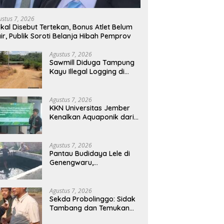
ustus 7, 2026
skal Disebut Tertekan, Bonus Atlet Belum
ir, Publik Soroti Belanja Hibah Pemprov
Agustus 7, 2026
Sawmill Diduga Tampung
Kayu Illegal Logging di
Kampar Kiri Jadi Sorotan,
Polisi Janji Turun Mengecek
Lokasi
Agustus 7, 2026
KKN Universitas Jember
Kenalkan Aquaponik dari
Galon Bekas, Solusi Hijau
untuk Pangan dan
Ekonomi Warga Kalitapen
Agustus 7, 2026
Pantau Budidaya Lele di
Genengwaru,
Bhabinkamtibmas
Pastikan Pertumbuhan
Ikan Berjalan Baik
Agustus 7, 2026
Sekda Probolinggo: Sidak
Tambang dan Temukan
Tiga Tambang Diduga Tak