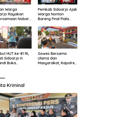
uan Warga
Pemkab Sidoarjo Ajak
arjo Rayakan
Warga Nonton
ersamaan Nobar
Bareng Final Piala
l Piala Dunia 2026
Dunia,
sama Bupati
Berhadiah Umroh
ndi dan
kopimda
ut HUT ke-81 RI,
Gowes Bersama
ti Sidoarjo H.
Ulama dan
ndi Buka
Masyarakat, Kapolres
namen Sepak Bola
Pasuruan Ajak
r RW se-
Wujudkan Daerah
amatan Sukodono
Aman dan Guyub
ita Kriminal