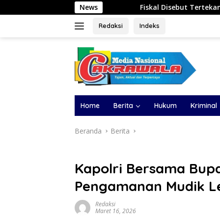
Langsung
Fiskal Disebut Tertekan, Bonus Atlet Belum Cair, 
News
ke
konten
Redaksi
Indeks
Home
Berita
Hukum
Kriminal
Beranda
Berita
Kapolri Bersama Bupa
Pengamanan Mudik Le
Redaksi
Maret 16, 2026