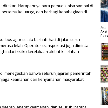
t ditekan. Harapannya para pemudik bisa sampai di
bertemu keluarga, dan berbagi kebahagiaan di
Agust
Aksi
Polr
 bus agar selalu berhati-hati di jalan serta
Masy
Tum
erasa lelah. Operator transportasi juga diminta
indari risiko kecelakaan akibat kelelahan.
andi menegaskan bahwa seluruh jajaran pemerintah
menjaga keamanan dan kenyamanan masyarakat
 daerah, aparat keamanan, dan seluruh instansi