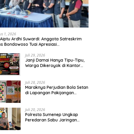
us 1, 2026
 Aiptu Ardhi Suwardi: Anggota Satreskrim
es Bondowoso Tuai Apresiasi
arakat,Begal Curanmor Antar Kabupaten
bang
Juli 29, 2026
Janji Damai Hanya Tipu-Tipu,
Warga Dikeroyok di Kantor
Desa Tambang Ilegal Bangka
Juli 28, 2026
Maraknya Perjudian Bola Setan
di Lapangan Pakijangan
Pasuruan, Diduga APH Seakan
Tutup Mata
Juli 20, 2026
Polresta Sumenep Ungkap
Peredaran Sabu Jaringan
Sampang, Tiga Tersangka
Diamankan