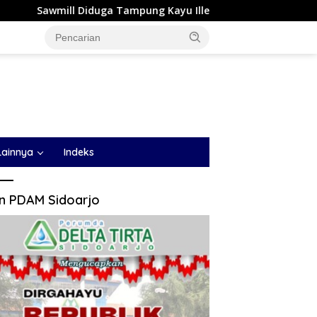
pung Kayu Illegal Logging di Kampar Kiri Jadi Sorotan, Polisi J
Lainnya
Indeks
an PDAM Sidoarjo