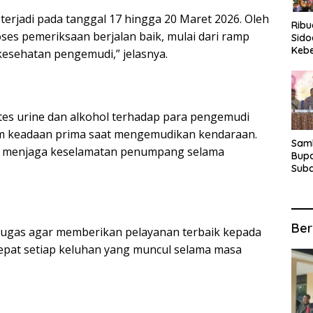
terjadi pada tanggal 17 hingga 20 Maret 2026. Oleh
Rib
ses pemeriksaan berjalan baik, mulai dari ramp
Sido
Keb
esehatan pengemudi,” jelasnya.
Fina
Ber
Suba
For
 tes urine dan alkohol terhadap para pengemudi
m keadaan prima saat mengemudikan kendaraan.
Samb
tuk menjaga keselamatan penumpang selama
Bupa
Suba
Tur
Anta
Kec
Ber
tugas agar memberikan pelayanan terbaik kepada
epat setiap keluhan yang muncul selama masa