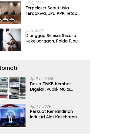
Juli 9, 2026
Terpeleset Sebut Usia
Terdakwa, JPU KPK Tetap
Tuntut Abdul Wahid 8,5 Tahun
Penjara
Juli 9, 2026
Dianggap Selesai Secara
Kekeluargaan, Polda Riau
Tetap Lanjutkan Gelar Perkara
Dugaan Pencabulan Anak
tomotif
April 11, 2026
Razia TNKB Kembali
Digelar, Publik Mulai
Curiga: Penertiban atau
Sekadar Respons
Pemberitaan
April 2, 2026
Perkuat Kemandirian
Industri Alat Kesehatan
Nasional, Astra Komponen
Indonesia Hadirkan Alat
Kesehatan Berbasis