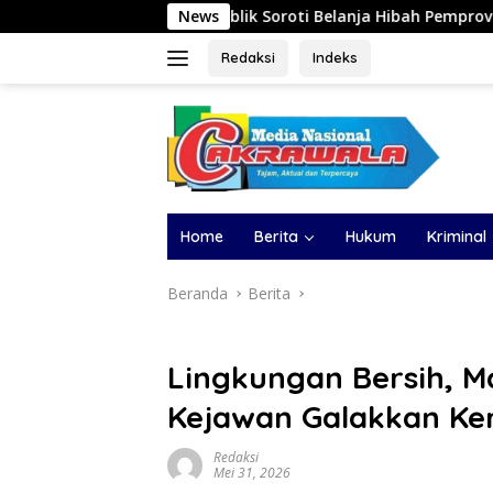
Langsung
m Cair, Publik Soroti Belanja Hibah Pemprov
News
Sawmill Did
ke
konten
Redaksi
Indeks
Home
Berita
Hukum
Kriminal
Beranda
Berita
Lingkungan Bersih, M
Kejawan Galakkan Ke
Redaksi
Mei 31, 2026