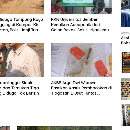
 Diduga Tampung Kayu
KKN Universitas Jember
ogging di Kampar Kiri
Kenalkan Aquaponik dari
tan, Polisi Janji Turun
Galon Bekas, Solusi Hijau untuk
Agust
k Lokasi
Pangan dan Ekonomi Warga
Aksi
Kalitapen
Polr
Masy
Tum
obolinggo: Sidak
AKBP Aryo Dwi Wibowo
 dan Temukan Tiga
Pastikan Kasus Pembacokan di
Diduga Tak Berizin
Tlogosari Diusut Tuntas,
Masyarakat Diimbau Tidak
Main Hakim Sendiri