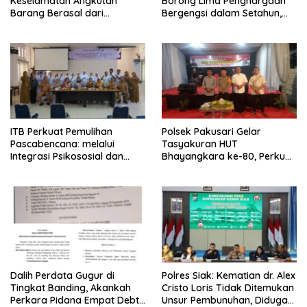
Keselamatan Angkutan
Borong Lima Penghargaan
Barang Berasal dari
Bergengsi dalam Setahun,
Kegagalan Sistem, Bukan
Perkuat Posisi sebagai
Sekadar Human Error
Pemimpin Industri Aset Kripto
Indonesia
ITB Perkuat Pemulihan
Polsek Pakusari Gelar
Pascabencana: melalui
Tasyakuran HUT
Integrasi Psikososial dan
Bhayangkara ke-80, Perkuat
Kesehatan Serta Teknologi AI
Sinergitas Muspika dan
di Bireuen Aceh
Masyarakat
Dalih Perdata Gugur di
Polres Siak: Kematian dr. Alex
Tingkat Banding, Akankah
Cristo Loris Tidak Ditemukan
Perkara Pidana Empat Debt
Unsur Pembunuhan, Diduga