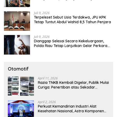
Diamankan
Juli 9, 2026
Terpeleset Sebut Usia Terdakwa, JPU KPK
Tetap Tuntut Abdul Wahid 8,5 Tahun Penjara
Juli 9, 2026
Dianggap Selesai Secara Kekeluargaan,
Polda Riau Tetap Lanjutkan Gelar Perkara
Dugaan Pencabulan Anak
Otomotif
April 11, 2026
Razia TNKB Kembali Digelar, Publik Mulai
Curiga: Penertiban atau Sekadar
Respons Pemberitaan
April 2, 2026
Perkuat Kemandirian Industri Alat
Kesehatan Nasional, Astra Komponen
Indonesia Hadirkan Alat Kesehatan