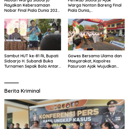
Rayakan Kebersamaan
Warga Nonton Bareng Final
Nobar Final Piala Dunia 2026
Piala Dunia,
Bersama Bupati Subandi dan
Berhadiah Umroh
Forkopimda
Sambut HUT ke-81 RI, Bupati
Gowes Bersama Ulama dan
Sidoarjo H. Subandi Buka
Masyarakat, Kapolres
Turnamen Sepak Bola Antar
Pasuruan Ajak Wujudkan
RW se-Kecamatan Sukodono
Daerah Aman dan Guyub
Berita Kriminal