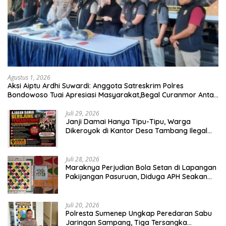
Agustus 1, 2026
Aksi Aiptu Ardhi Suwardi: Anggota Satreskrim Polres
Bondowoso Tuai Apresiasi Masyarakat,Begal Curanmor Antar
Kabupaten Tumbang
Juli 29, 2026
Janji Damai Hanya Tipu-Tipu, Warga
Dikeroyok di Kantor Desa Tambang Ilegal
Bangka
Juli 28, 2026
Maraknya Perjudian Bola Setan di Lapangan
Pakijangan Pasuruan, Diduga APH Seakan
Tutup Mata
Juli 20, 2026
Polresta Sumenep Ungkap Peredaran Sabu
Jaringan Sampang, Tiga Tersangka