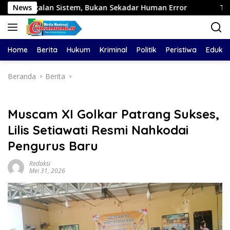
Langsung
tem, Bukan Sekadar Human Error
News
Triv Group dan Gabriel
ke
konten
Home
Berita
Hukum
Kriminal
Politik
Peristiwa
Edukas
Beranda
Berita
Muscam XI Golkar Patrang Sukses,
Lilis Setiawati Resmi Nahkodai
Pengurus Baru
Redaksi
Mei 31, 2026