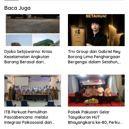
Baca Juga
Djoko Setijowarno: Krisis
Triv Group dan Gabriel Rey
Keselamatan Angkutan
Borong Lima Penghargaan
Barang Berasal dari
Bergengsi dalam Setahun,
Kegagalan Sistem, Bukan
Perkuat Posisi sebagai
Sekadar Human Error
Pemimpin Industri Aset Kripto
Indonesia
ITB Perkuat Pemulihan
Polsek Pakusari Gelar
Pascabencana: melalui
Tasyakuran HUT
Integrasi Psikososial dan
Bhayangkara ke-80, Perkuat
Kesehatan Serta Teknologi AI
Sinergitas Muspika dan