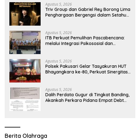
Agustus 5, 2026
Triv Group dan Gabriel Rey Borong Lima
Penghargaan Bergengsi dalam Setahun,
Perkuat Posisi sebagai Pemimpin Industri
Aset Kripto Indonesia
Agustus 5, 2026
ITB Perkuat Pemulihan Pascabencana:
melalui Integrasi Psikososial dan
Kesehatan Serta Teknologi AI di Bireuen
Aceh
Agustus 5, 2026
Polsek Pakusari Gelar Tasyakuran HUT
Bhayangkara ke-80, Perkuat Sinergitas
Muspika dan Masyarakat
Agustus 5, 2026
Dalih Perdata Gugur di Tingkat Banding,
Akankah Perkara Pidana Empat Debt
Collector Kini Berlanjut
Berita Olahraga