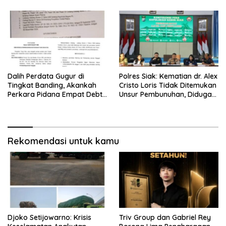
di Bireuen Aceh
Masyarakat
Dalih Perdata Gugur di
Polres Siak: Kematian dr. Alex
Tingkat Banding, Akankah
Cristo Loris Tidak Ditemukan
Perkara Pidana Empat Debt
Unsur Pembunuhan, Diduga
Collector Kini Berlanjut
Akibat Perbuatannya Sendiri
Rekomendasi untuk kamu
Djoko Setijowarno: Krisis
Triv Group dan Gabriel Rey