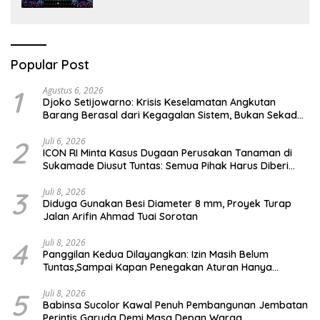
Berbasis Teknologi Digital
Popular Post
1
Agustus 6, 2026
Djoko Setijowarno: Krisis Keselamatan Angkutan
Barang Berasal dari Kegagalan Sistem, Bukan Sekadar
Human Error
2
Juli 6, 2026
ICON RI Minta Kasus Dugaan Perusakan Tanaman di
Sukamade Diusut Tuntas: Semua Pihak Harus Diberi
Kesempatan Membuktikan Haknya
3
Juli 8, 2026
Diduga Gunakan Besi Diameter 8 mm, Proyek Turap
Jalan Arifin Ahmad Tuai Sorotan
4
Juli 8, 2026
Panggilan Kedua Dilayangkan: Izin Masih Belum
Tuntas,Sampai Kapan Penegakan Aturan Hanya
Berhenti di Tahap Pembinaan
5
Juli 8, 2026
Babinsa Sucolor Kawal Penuh Pembangunan Jembatan
Perintis Garuda Demi Masa Depan Warga