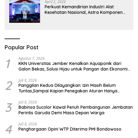
April 2, 2026
Perkuat Kemandirian Industri Alat
Kesehatan Nasional, Astra Komponen
Indonesia Hadirkan Alat Kesehatan
Berbasis Teknologi Digital
Popular Post
1
Agustus 7, 2026
KKN Universitas Jember Kenalkan Aquaponik dari
Galon Bekas, Solusi Hijau untuk Pangan dan Ekonomi
Warga Kalitapen
2
Juli 8, 2026
Panggilan Kedua Dilayangkan: Izin Masih Belum
Tuntas,Sampai Kapan Penegakan Aturan Hanya
Berhenti di Tahap Pembinaan
3
Juli 8, 2026
Babinsa Sucolor Kawal Penuh Pembangunan Jembatan
Perintis Garuda Demi Masa Depan Warga
4
Juli 8, 2026
Penghargaan Opini WTP Diterima PMI Bondowoso