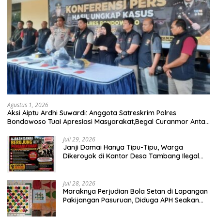
Agustus 1, 2026
Aksi Aiptu Ardhi Suwardi: Anggota Satreskrim Polres
Bondowoso Tuai Apresiasi Masyarakat,Begal Curanmor Antar
Kabupaten Tumbang
Juli 29, 2026
Janji Damai Hanya Tipu-Tipu, Warga
Dikeroyok di Kantor Desa Tambang Ilegal
Bangka
Juli 28, 2026
Maraknya Perjudian Bola Setan di Lapangan
Pakijangan Pasuruan, Diduga APH Seakan
Tutup Mata