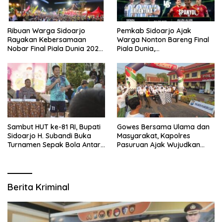
Ribuan Warga Sidoarjo
Pemkab Sidoarjo Ajak
Rayakan Kebersamaan
Warga Nonton Bareng Final
Nobar Final Piala Dunia 2026
Piala Dunia,
Bersama Bupati Subandi dan
Berhadiah Umroh
Forkopimda
Sambut HUT ke-81 RI, Bupati
Gowes Bersama Ulama dan
Sidoarjo H. Subandi Buka
Masyarakat, Kapolres
Turnamen Sepak Bola Antar
Pasuruan Ajak Wujudkan
RW se-Kecamatan Sukodono
Daerah Aman dan Guyub
Berita Kriminal