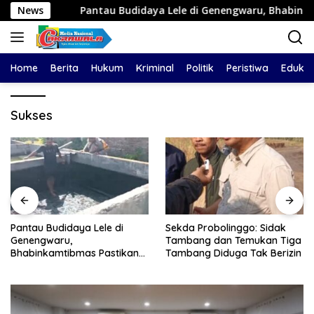
Langsung
Pantau Budidaya Lele di Genengwaru, Bhabinkamtibmas Past
News
ke
konten
Home
Berita
Hukum
Kriminal
Politik
Peristiwa
Edukas
Sukses
Pantau Budidaya Lele di
Sekda Probolinggo: Sidak
Genengwaru,
Tambang dan Temukan Tiga
Bhabinkamtibmas Pastikan
Tambang Diduga Tak Berizin
Pertumbuhan Ikan Berjalan
Baik