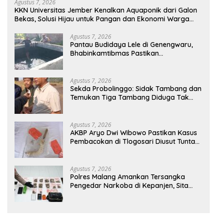
Agustus 7, 2026
KKN Universitas Jember Kenalkan Aquaponik dari Galon
Bekas, Solusi Hijau untuk Pangan dan Ekonomi Warga
Kalitapen
Agustus 7, 2026
Pantau Budidaya Lele di Genengwaru,
Bhabinkamtibmas Pastikan
Pertumbuhan Ikan Berjalan Baik
Agustus 7, 2026
Sekda Probolinggo: Sidak Tambang dan
Temukan Tiga Tambang Diduga Tak
Berizin
Agustus 7, 2026
AKBP Aryo Dwi Wibowo Pastikan Kasus
Pembacokan di Tlogosari Diusut Tuntas,
Masyarakat Diimbau Tidak Main Hakim
Sendiri
Agustus 7, 2026
Polres Malang Amankan Tersangka
Pengedar Narkoba di Kepanjen, Sita
Sabu 96 Gram dan Ganja 131 Gram