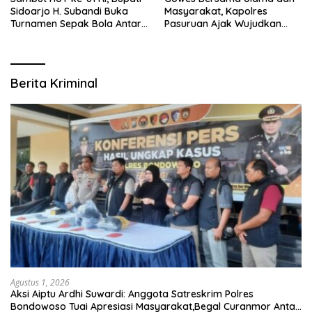
Sidoarjo H. Subandi Buka
Masyarakat, Kapolres
Turnamen Sepak Bola Antar
Pasuruan Ajak Wujudkan
RW se-Kecamatan Sukodono
Daerah Aman dan Guyub
Berita Kriminal
Agustus 1, 2026
Aksi Aiptu Ardhi Suwardi: Anggota Satreskrim Polres
Bondowoso Tuai Apresiasi Masyarakat,Begal Curanmor Antar