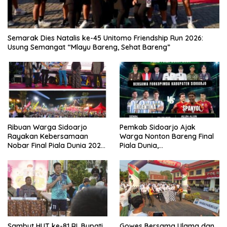
Semarak Dies Natalis ke-45 Unitomo Friendship Run 2026:
Usung Semangat “Mlayu Bareng, Sehat Bareng”
Ribuan Warga Sidoarjo
Pemkab Sidoarjo Ajak
Rayakan Kebersamaan
Warga Nonton Bareng Final
Nobar Final Piala Dunia 2026
Piala Dunia,
Bersama Bupati Subandi dan
Berhadiah Umroh
Forkopimda
Sambut HUT ke-81 RI, Bupati
Gowes Bersama Ulama dan