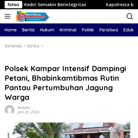
Langsung
 Semakin Berintegritas
News
Kapolresta Malang Kota Cek Du
ke
konten
Home
Berita
Hukum
Kriminal
Politik
Peristiwa
Edukas
Beranda
Berita
Polsek Kampar Intensif Dampingi
Petani, Bhabinkamtibmas Rutin
Pantau Pertumbuhan Jagung
Warga
Redaksi
Juni 26, 2026