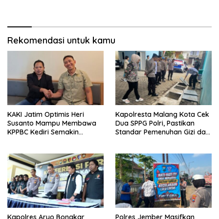
Rekomendasi untuk kamu
KAKI Jatim Optimis Heri
Kapolresta Malang Kota Cek
Susanto Mampu Membawa
Dua SPPG Polri, Pastikan
KPPBC Kediri Semakin
Standar Pemenuhan Gizi dan
Berintegritas
Pengelolaan Limbah Berjalan
Optimal
Kapolres Aryo Bongkar
Polres Jember Masifkan