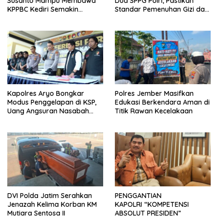
Susanto Mampu Membawa
Dua SPPG Polri, Pastikan
KPPBC Kediri Semakin
Standar Pemenuhan Gizi dan
Berintegritas
Pengelolaan Limbah Berjalan
Optimal
Kapolres Aryo Bongkar
Polres Jember Masifkan
Modus Penggelapan di KSP,
Edukasi Berkendara Aman di
Uang Angsuran Nasabah
Titik Rawan Kecelakaan
Raib Ratusan Juta Rupiah
DVI Polda Jatim Serahkan
PENGGANTIAN
Jenazah Kelima Korban KM
KAPOLRI “KOMPETENSI
Mutiara Sentosa II
ABSOLUT PRESIDEN”