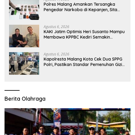
Polres Malang Amankan Tersangka
Pengedar Narkoba di Kepanjen, Sita
Sabu 96 Gram dan Ganja 131 Gram
Agustus 6, 2026
KAKI Jatim Optimis Heri Susanto Mampu
Membawa KPPBC Kediri Semakin
Berintegritas
Agustus 6, 2026
Kapolresta Malang Kota Cek Dua SPPG
Polri, Pastikan Standar Pemenuhan Gizi
dan Pengelolaan Limbah Berjalan
Optimal
Berita Olahraga