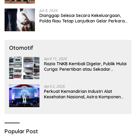
Juli 9, 2026
Dianggap Selesai Secara Kekeluargaan,
Polda Riau Tetap Lanjutkan Gelar Perkara
Dugaan Pencabulan Anak
Otomotif
April 11, 2026
Razia TNKB Kembali Digelar, Publik Mulai
Curiga: Penertiban atau Sekadar
Respons Pemberitaan
April 2, 2026
Perkuat Kemandirian Industri Alat
Kesehatan Nasional, Astra Komponen
Indonesia Hadirkan Alat Kesehatan
Berbasis Teknologi Digital
Popular Post