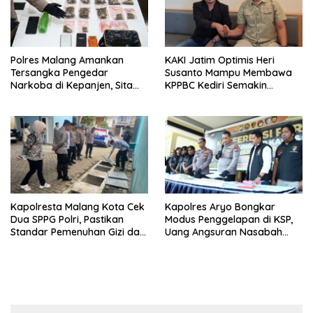
Polres Malang Amankan
KAKI Jatim Optimis Heri
Tersangka Pengedar
Susanto Mampu Membawa
Narkoba di Kepanjen, Sita
KPPBC Kediri Semakin
Sabu 96 Gram dan Ganja 131
Berintegritas
Gram
Kapolresta Malang Kota Cek
Kapolres Aryo Bongkar
Dua SPPG Polri, Pastikan
Modus Penggelapan di KSP,
Standar Pemenuhan Gizi dan
Uang Angsuran Nasabah
Pengelolaan Limbah Berjalan
Raib Ratusan Juta Rupiah
Optimal