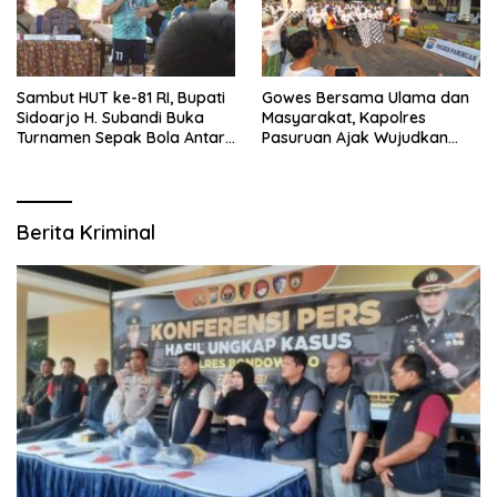
Sambut HUT ke-81 RI, Bupati
Gowes Bersama Ulama dan
Sidoarjo H. Subandi Buka
Masyarakat, Kapolres
Turnamen Sepak Bola Antar
Pasuruan Ajak Wujudkan
RW se-Kecamatan Sukodono
Daerah Aman dan Guyub
Berita Kriminal