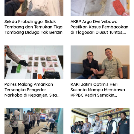
Sekda Probolinggo: Sidak
AKBP Aryo Dwi Wibowo
Tambang dan Temukan Tiga
Pastikan Kasus Pembacokan
Tambang Diduga Tak Berizin
di Tlogosari Diusut Tuntas,
Masyarakat Diimbau Tidak
Main Hakim Sendiri
Polres Malang Amankan
KAKI Jatim Optimis Heri
Tersangka Pengedar
Susanto Mampu Membawa
Narkoba di Kepanjen, Sita
KPPBC Kediri Semakin
Sabu 96 Gram dan Ganja 131
Berintegritas
Gram