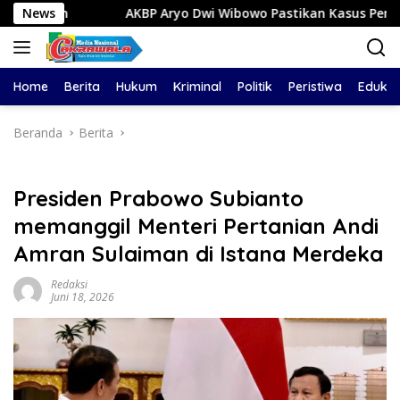
Langsung
News
AKBP Aryo Dwi Wibowo Pastikan Kasus Pembacokan di Tlog
ke
konten
Home
Berita
Hukum
Kriminal
Politik
Peristiwa
Edukas
Beranda
Berita
Presiden Prabowo Subianto
memanggil Menteri Pertanian Andi
Amran Sulaiman di Istana Merdeka
Redaksi
Juni 18, 2026