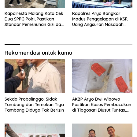
Kapolresta Malang Kota Cek
Kapolres Aryo Bongkar
Dua SPPG Polri, Pastikan
Modus Penggelapan di KSP,
Standar Pemenuhan Gizi dan
Uang Angsuran Nasabah
Pengelolaan Limbah Berjalan
Raib Ratusan Juta Rupiah
Optimal
Rekomendasi untuk kamu
Sekda Probolinggo: Sidak
AKBP Aryo Dwi Wibowo
Tambang dan Temukan Tiga
Pastikan Kasus Pembacokan
Tambang Diduga Tak Berizin
di Tlogosari Diusut Tuntas,
Masyarakat Diimbau Tidak
Main Hakim Sendiri