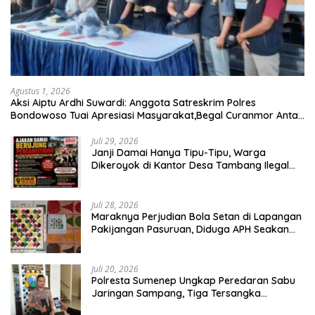
Agustus 1, 2026
Aksi Aiptu Ardhi Suwardi: Anggota Satreskrim Polres
Bondowoso Tuai Apresiasi Masyarakat,Begal Curanmor Antar
Kabupaten Tumbang
Juli 29, 2026
Janji Damai Hanya Tipu-Tipu, Warga
Dikeroyok di Kantor Desa Tambang Ilegal
Bangka
Juli 28, 2026
Maraknya Perjudian Bola Setan di Lapangan
Pakijangan Pasuruan, Diduga APH Seakan
Tutup Mata
Juli 20, 2026
Polresta Sumenep Ungkap Peredaran Sabu
Jaringan Sampang, Tiga Tersangka
Diamankan