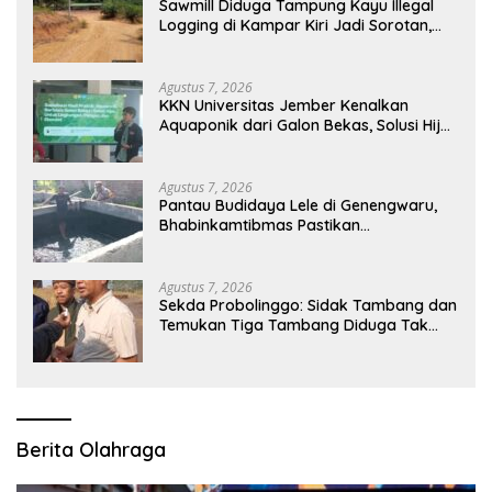
Sawmill Diduga Tampung Kayu Illegal
Logging di Kampar Kiri Jadi Sorotan,
Polisi Janji Turun Mengecek Lokasi
Agustus 7, 2026
KKN Universitas Jember Kenalkan
Aquaponik dari Galon Bekas, Solusi Hijau
untuk Pangan dan Ekonomi Warga
Kalitapen
Agustus 7, 2026
Pantau Budidaya Lele di Genengwaru,
Bhabinkamtibmas Pastikan
Pertumbuhan Ikan Berjalan Baik
Agustus 7, 2026
Sekda Probolinggo: Sidak Tambang dan
Temukan Tiga Tambang Diduga Tak
Berizin
Berita Olahraga