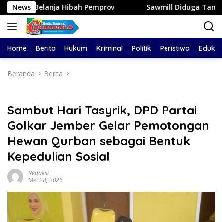
Langsung
 Hibah Pemprov
News
Sawmill Diduga Tampung Kayu Illegal Logg
ke
konten
Home
Berita
Hukum
Kriminal
Politik
Peristiwa
Edukas
Beranda
Berita
​Sambut Hari Tasyrik, DPD Partai
Golkar Jember Gelar Pemotongan
Hewan Qurban sebagai Bentuk
Kepedulian Sosial
Redaksi
Mei 28, 2026