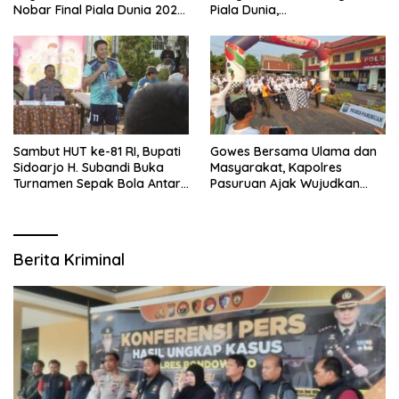
Nobar Final Piala Dunia 2026
Piala Dunia,
Bersama Bupati Subandi dan
Berhadiah Umroh
Forkopimda
Sambut HUT ke-81 RI, Bupati
Gowes Bersama Ulama dan
Sidoarjo H. Subandi Buka
Masyarakat, Kapolres
Turnamen Sepak Bola Antar
Pasuruan Ajak Wujudkan
RW se-Kecamatan Sukodono
Daerah Aman dan Guyub
Berita Kriminal