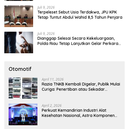
Juli 9, 2026
Terpeleset Sebut Usia Terdakwa, JPU KPK
Tetap Tuntut Abdul Wahid 8,5 Tahun Penjara
Juli 9, 2026
Dianggap Selesai Secara Kekeluargaan,
Polda Riau Tetap Lanjutkan Gelar Perkara
Dugaan Pencabulan Anak
Otomotif
April 11, 2026
Razia TNKB Kembali Digelar, Publik Mulai
Curiga: Penertiban atau Sekadar
Respons Pemberitaan
April 2, 2026
Perkuat Kemandirian Industri Alat
Kesehatan Nasional, Astra Komponen
Indonesia Hadirkan Alat Kesehatan
Berbasis Teknologi Digital