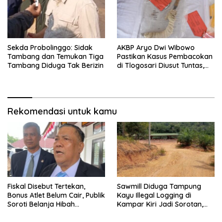
Sekda Probolinggo: Sidak
AKBP Aryo Dwi Wibowo
Tambang dan Temukan Tiga
Pastikan Kasus Pembacokan
Tambang Diduga Tak Berizin
di Tlogosari Diusut Tuntas,
Masyarakat Diimbau Tidak
Main Hakim Sendiri
Rekomendasi untuk kamu
Fiskal Disebut Tertekan,
Sawmill Diduga Tampung
Bonus Atlet Belum Cair, Publik
Kayu Illegal Logging di
Soroti Belanja Hibah
Kampar Kiri Jadi Sorotan,
Pemprov
Polisi Janji Turun Mengecek