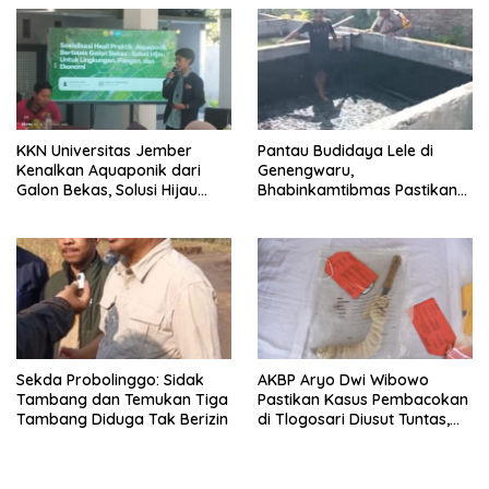
Lokasi
KKN Universitas Jember
Pantau Budidaya Lele di
Kenalkan Aquaponik dari
Genengwaru,
Galon Bekas, Solusi Hijau
Bhabinkamtibmas Pastikan
untuk Pangan dan Ekonomi
Pertumbuhan Ikan Berjalan
Warga Kalitapen
Baik
Sekda Probolinggo: Sidak
AKBP Aryo Dwi Wibowo
Tambang dan Temukan Tiga
Pastikan Kasus Pembacokan
Tambang Diduga Tak Berizin
di Tlogosari Diusut Tuntas,
Masyarakat Diimbau Tidak
Main Hakim Sendiri