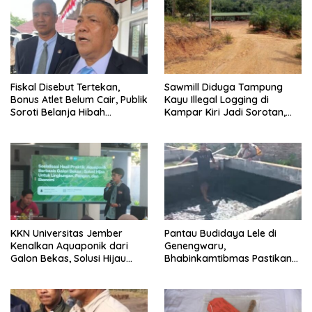
Fiskal Disebut Tertekan,
Sawmill Diduga Tampung
Bonus Atlet Belum Cair, Publik
Kayu Illegal Logging di
Soroti Belanja Hibah
Kampar Kiri Jadi Sorotan,
Pemprov
Polisi Janji Turun Mengecek
Lokasi
KKN Universitas Jember
Pantau Budidaya Lele di
Kenalkan Aquaponik dari
Genengwaru,
Galon Bekas, Solusi Hijau
Bhabinkamtibmas Pastikan
untuk Pangan dan Ekonomi
Pertumbuhan Ikan Berjalan
Warga Kalitapen
Baik