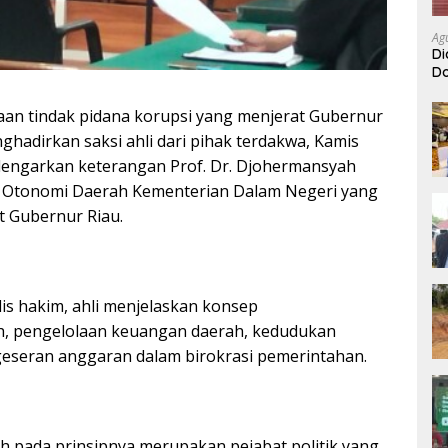
Ag
Di
Do
A
aan tindak pidana korupsi yang menjerat Gubernur
ghadirkan saksi ahli dari pihak terdakwa, Kamis
endengarkan keterangan Prof. Dr. Djohermansyah
al Otonomi Daerah Kementerian Dalam Negeri yang
t Gubernur Riau.
is hakim, ahli menjelaskan konsep
, pengelolaan keuangan daerah, kedudukan
eseran anggaran dalam birokrasi pemerintahan.
 pada prinsipnya merupakan pejabat politik yang