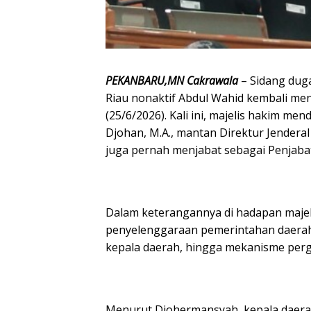
PEKANBARU,MN Cakrawala
– Sidang dug
Riau nonaktif Abdul Wahid kembali men
(25/6/2026). Kali ini, majelis hakim m
Djohan, M.A., mantan Direktur Jender
juga pernah menjabat sebagai Penjaba
Dalam keterangannya di hadapan majel
penyelenggaraan pemerintahan daerah
kepala daerah, hingga mekanisme perg
Menurut Djohermansyah, kepala daerah