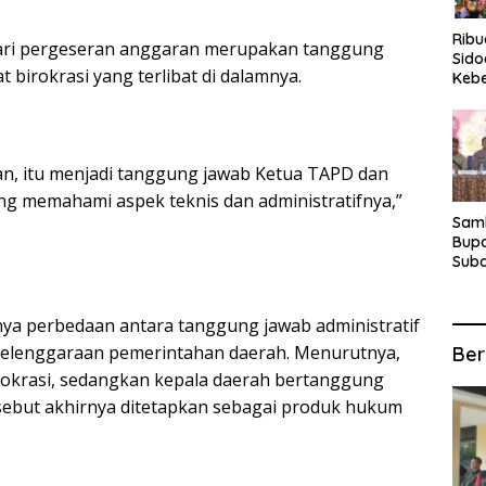
Rib
 dari pergeseran anggaran merupakan tanggung
Sido
 birokrasi yang terlibat di dalamnya.
Keb
Fina
Ber
Suba
For
ran, itu menjadi tanggung jawab Ketua TAPD dan
g memahami aspek teknis dan administratifnya,”
Samb
Bupa
Suba
Tur
Anta
Kec
a perbedaan antara tanggung jawab administratif
yelenggaraan pemerintahan daerah. Menurutnya,
Ber
rokrasi, sedangkan kepala daerah bertanggung
rsebut akhirnya ditetapkan sebagai produk hukum