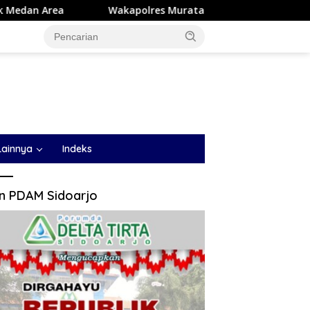
kapolres Muratara mengikuti TOT AI Aman dan Bertanggung J
Lainnya
Indeks
an PDAM Sidoarjo