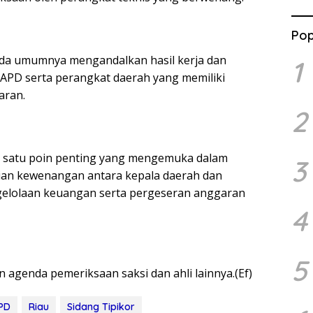
Pop
pada umumnya mengandalkan hasil kerja dan
1
TAPD serta perangkat daerah yang memiliki
aran.
2
ah satu poin penting yang mengemuka dalam
3
ian kewenangan antara kepala daerah dan
gelolaan keuangan serta pergeseran anggaran
4
5
 agenda pemeriksaan saksi dan ahli lainnya.(Ef)
APD
Riau
Sidang Tipikor