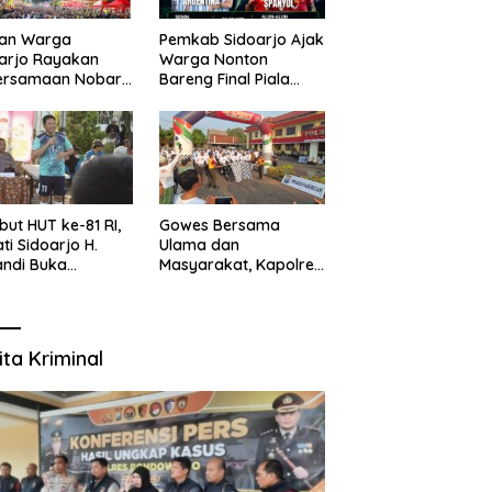
uan Warga
Pemkab Sidoarjo Ajak
arjo Rayakan
Warga Nonton
ersamaan Nobar
Bareng Final Piala
l Piala Dunia 2026
Dunia,
sama Bupati
Berhadiah Umroh
ndi dan
kopimda
ut HUT ke-81 RI,
Gowes Bersama
ti Sidoarjo H.
Ulama dan
ndi Buka
Masyarakat, Kapolres
namen Sepak Bola
Pasuruan Ajak
r RW se-
Wujudkan Daerah
amatan Sukodono
Aman dan Guyub
ita Kriminal