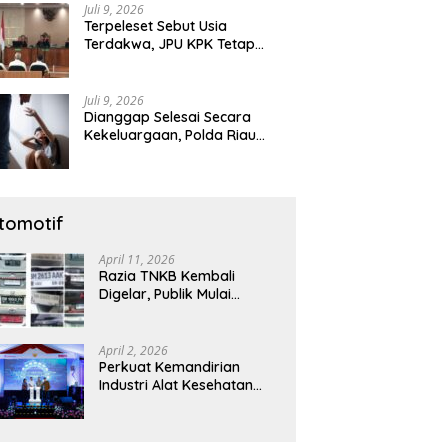
Juli 9, 2026
Terpeleset Sebut Usia
Terdakwa, JPU KPK Tetap
Tuntut Abdul Wahid 8,5 Tahun
Penjara
Juli 9, 2026
Dianggap Selesai Secara
Kekeluargaan, Polda Riau
Tetap Lanjutkan Gelar Perkara
Dugaan Pencabulan Anak
tomotif
April 11, 2026
Razia TNKB Kembali
Digelar, Publik Mulai
Curiga: Penertiban atau
Sekadar Respons
Pemberitaan
April 2, 2026
Perkuat Kemandirian
Industri Alat Kesehatan
Nasional, Astra Komponen
Indonesia Hadirkan Alat
Kesehatan Berbasis