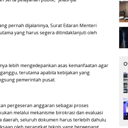
ng pernah dijalaninya, Surat Edaran Menteri
tama yang harus segera ditindaklanjuti oleh
O
sanya lebih mengedepankan asas kemanfaatan agar
rganggu, terutama apabila kebijakan yang
angsung pemerintah pusat.
kan pergeseran anggaran sebagai proses
akukan melalui mekanisme birokrasi dan evaluasi
a daerah, seluruh dokumen harus terlebih dahulu
iksaan oleh perangkat teknis yang berwenang.