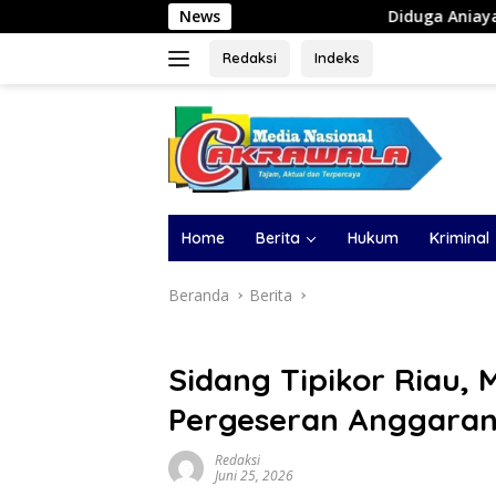
Langsung
News
Diduga Aniaya Wanita di Depan SPBU D
ke
konten
Redaksi
Indeks
Home
Berita
Hukum
Kriminal
Beranda
Berita
Sidang Tipikor Riau, 
Pergeseran Anggaran
Redaksi
Juni 25, 2026