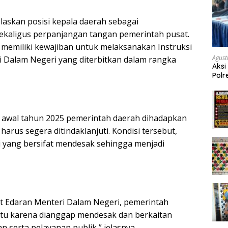
laskan posisi kepala daerah sebagai
ekaligus perpanjangan tangan pemerintah pusat.
 memiliki kewajiban untuk melaksanakan Instruksi
Agust
 Dalam Negeri yang diterbitkan dalam rangka
Aksi
Polr
Masy
Tum
awal tahun 2025 pemerintah daerah dihadapkan
arus segera ditindaklanjuti. Kondisi tersebut,
i yang bersifat mendesak sehingga menjadi
rat Edaran Menteri Dalam Negeri, pemerintah
itu karena dianggap mendesak dan berkaitan
 serta pelayanan publik,” jelasnya.