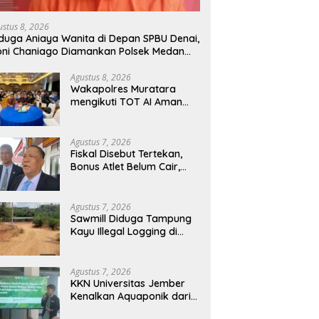
ustus 8, 2026
duga Aniaya Wanita di Depan SPBU Denai,
ni Chaniago Diamankan Polsek Medan
rea
Agustus 8, 2026
Wakapolres Muratara
mengikuti TOT AI Aman
dan Bertanggung Jawab
Agustus 7, 2026
Fiskal Disebut Tertekan,
Bonus Atlet Belum Cair,
Publik Soroti Belanja Hibah
Pemprov
Agustus 7, 2026
Sawmill Diduga Tampung
Kayu Illegal Logging di
Kampar Kiri Jadi Sorotan,
Polisi Janji Turun Mengecek
Lokasi
Agustus 7, 2026
KKN Universitas Jember
Kenalkan Aquaponik dari
Galon Bekas, Solusi Hijau