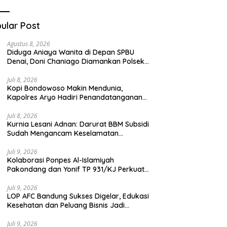
Teknologi Digital
ular Post
Agustus 8, 2026
Diduga Aniaya Wanita di Depan SPBU
Denai, Doni Chaniago Diamankan Polsek
Medan Area
Juli 8, 2026
Kopi Bondowoso Makin Mendunia,
Kapolres Aryo Hadiri Penandatanganan
Kerja Sama Strategis
Juli 8, 2026
Kurnia Lesani Adnan: Darurat BBM Subsidi
Sudah Mengancam Keselamatan
Transportasi Umum
Juli 9, 2026
Kolaborasi Ponpes Al-Islamiyah
Pakondang dan Yonif TP 931/KJ Perkuat
Karakter Santri Melalui Kemah HIMMAH
ke-51
Juli 9, 2026
LOP AFC Bandung Sukses Digelar, Edukasi
Kesehatan dan Peluang Bisnis Jadi
Magnet Antusiasme Peserta
Juli 9, 2026