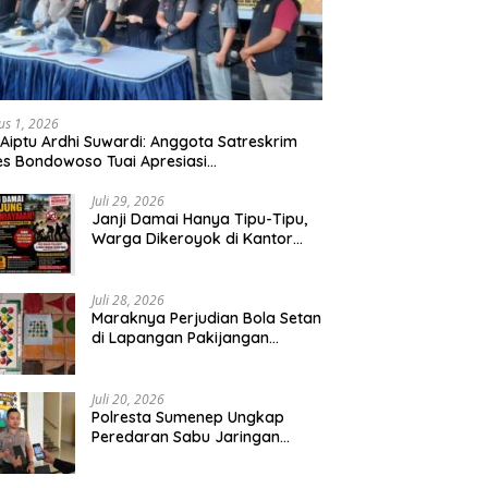
us 1, 2026
 Aiptu Ardhi Suwardi: Anggota Satreskrim
es Bondowoso Tuai Apresiasi
arakat,Begal Curanmor Antar Kabupaten
bang
Juli 29, 2026
Janji Damai Hanya Tipu-Tipu,
Warga Dikeroyok di Kantor
Desa Tambang Ilegal Bangka
Juli 28, 2026
Maraknya Perjudian Bola Setan
di Lapangan Pakijangan
Pasuruan, Diduga APH Seakan
Tutup Mata
Juli 20, 2026
Polresta Sumenep Ungkap
Peredaran Sabu Jaringan
Sampang, Tiga Tersangka
Diamankan